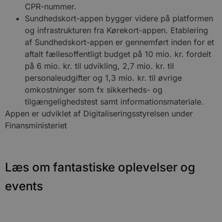
CPR-nummer.
hjemmesidens grundlæggende funktionalitet
såsom brugerlogin og kontoadministration.
Sundhedskort-appen bygger videre på platformen
Hjemmesiden kan ikke bruges korrekt uden de
og infrastrukturen fra Kørekort-appen. Etablering
absolut nødvendige cookies.
af Sundhedskort-appen er gennemført inden for et
Udbyder
/
Navn
Udløbsdato
B
aftalt fællesoffentligt budget på 10 mio. kr. fordelt
Domæne
på 6 mio. kr. til udvikling, 2,7 mio. kr. til
pys_session_limit
.blokhus.dk
59 minutter
D
57
b
personaleudgifter og 1,3 mio. kr. til øvrige
sekunder
b
omkostninger som fx sikkerheds- og
m
b
tilgængelighedstest samt informationsmateriale.
u
s
Appen er udviklet af Digitaliseringsstyrelsen under
s
Finansministeriet
i
g
d
f
h
y
Læs om fantastiske oplevelser og
f
m
t
events
PHPSESSID
Session
C
PHP.net
g
blokhus.dk
a
b
s