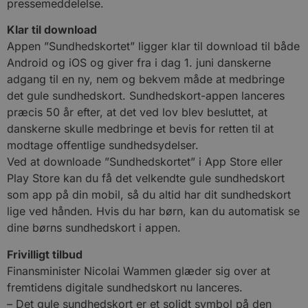
pressemeddelelse.
Klar til download
Appen ”Sundhedskortet” ligger klar til download til både
Android og iOS og giver fra i dag 1. juni danskerne
adgang til en ny, nem og bekvem måde at medbringe
det gule sundhedskort. Sundhedskort-appen lanceres
præcis 50 år efter, at det ved lov blev besluttet, at
danskerne skulle medbringe et bevis for retten til at
modtage offentlige sundhedsydelser.
Ved at downloade ”Sundhedskortet” i App Store eller
Play Store kan du få det velkendte gule sundhedskort
som app på din mobil, så du altid har dit sundhedskort
lige ved hånden. Hvis du har børn, kan du automatisk se
dine børns sundhedskort i appen.
Frivilligt tilbud
Finansminister Nicolai Wammen glæder sig over at
fremtidens digitale sundhedskort nu lanceres.
– Det gule sundhedskort er et solidt symbol på den