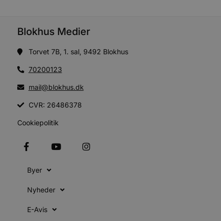
e
i
d
o
Blokhus Medier
v
b
D
Torvet 7B, 1. sal, 9492 Blokhus
e
g
n
70200123
h
b
mail@blokhus.dk
s
w
e
CVR: 26486378
e
o
Cookiepolitik
l
e
m
CookieScriptConsent
4 uger 2
D
CookieScript
dage
b
blokhus.dk
C
Byer
S
t
h
Nyheder
p
s
b
E-Avis
e