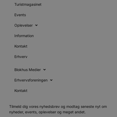
a
S
Turistmagasinet
c
f
Events
k
pys_start_session
.blokhus.dk
Session
D
Oplevelser
b
o
b
Information
t
d
g
Kontakt
h
o
e
Erhverv
h
ti
Blokhus Medier
VISITOR_PRIVACY_METADATA
5 måneder
D
YouTube
4 uger
b
.youtube.com
g
Erhvervsforeningen
b
s
p
Kontakt
f
i
w
r
Tilmeld dig vores nyhedsbrev og modtag seneste nyt om
p
b
nyheder, events, oplevelser og meget andet.
s