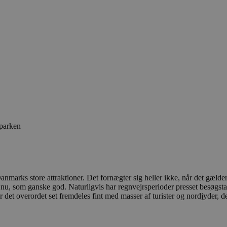
 parken
marks store attraktioner. Det fornægter sig heller ikke, når det gæld
, som ganske god. Naturligvis har regnvejrsperioder presset besøgstall
r det overordet set fremdeles fint med masser af turister og nordjyder, d