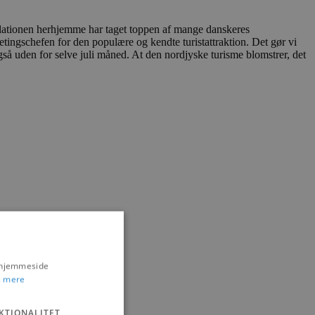
inflationen herhjemme har taget toppen af mange danskeres
ketingschefen for den populære og kendte turistattraktion. Det gør vi
også uden for selve juli måned. At den nordjyske turisme blomstrer, det
s hjemmeside
 mere
KTIONALITET