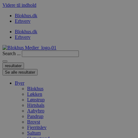
Videre til indhold
Blokhus.dk
Erhverv
Blokhus.dk
Erhverv
Search ...
resultater
Se alle resultater
Byer
Blokhus
Løkken
Lønstrup
Hirtshals
Aabybro
Pandrup
Brovst
Fjerritslev
Saltum