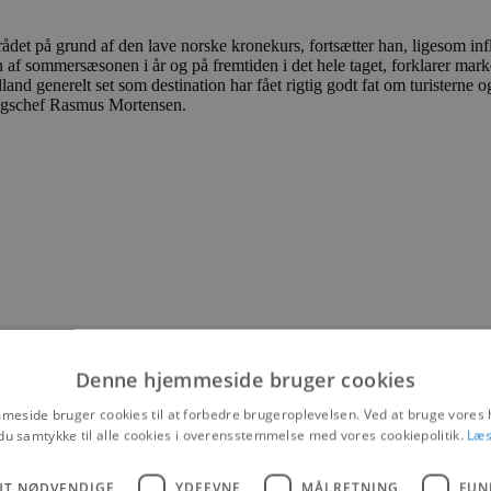
området på grund af den lave norske kronekurs, fortsætter han, ligesom 
ten af sommersæsonen i år og på fremtiden i det hele taget, forklarer mar
and generelt set som destination har fået rigtig godt fat om turisterne 
ingschef Rasmus Mortensen.
Denne hjemmeside bruger cookies
eside bruger cookies til at forbedre brugeroplevelsen. Ved at bruge vore
du samtykke til alle cookies i overensstemmelse med vores cookiepolitik.
Læs
UT NØDVENDIGE
YDEEVNE
MÅLRETNING
FUN