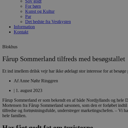
Sov godt
For børn
Kunst og Kultur
Par
Det bedste fra Vestkysten
Information
Kontakt
Blokhus
Fårup Sommerland tilfreds med besøgstallet
Et ind imellem drilsk vejr har ikke ødelagt stor interesse for at besøge
Af
Anne Nøhr Ringgren
|
1. august 2023
Fårup Sommerland er som bekendt en af både Nordjyllands og hele Dan
Mortensen fra Fårup Sommerland sæsonen, som den er forløbet indtil nu
tilfredse og fortrøstningsfulde, understreger marketingschefen. – Vi ha
hele familien.
Har fået godt fat om turisterne