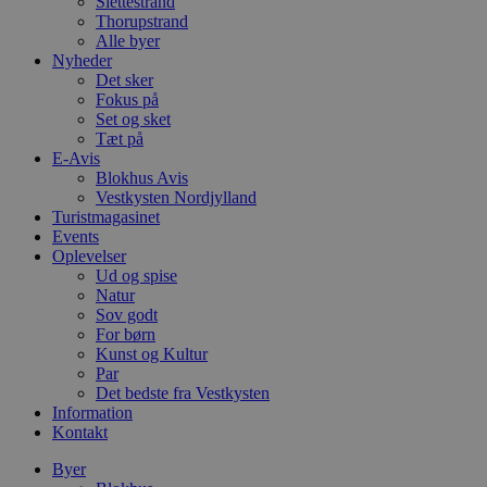
Slettestrand
Thorupstrand
Alle byer
Nyheder
Det sker
Fokus på
Set og sket
Tæt på
E-Avis
Blokhus Avis
Vestkysten Nordjylland
Turistmagasinet
Events
Oplevelser
Ud og spise
Natur
Sov godt
For børn
Kunst og Kultur
Par
Det bedste fra Vestkysten
Information
Kontakt
Byer