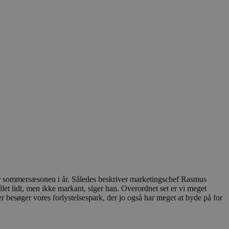
er sommersæsonen i år. Således beskriver marketingschef Rasmus
et lidt, men ikke markant, siger han. Overordnet set er vi meget
er besøger vores forlystelsespark, der jo også har meget at byde på for