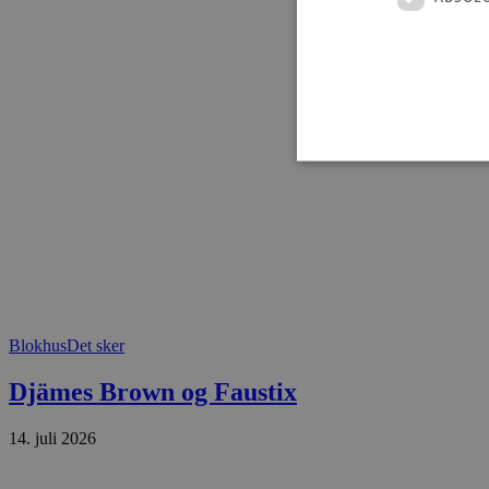
Absolut nødvendige cookies
kan ikke bruges korrekt ude
Navn
Blokhus
Det sker
pys_session_limit
Djämes Brown og Faustix
PHPSESSID
14. juli 2026