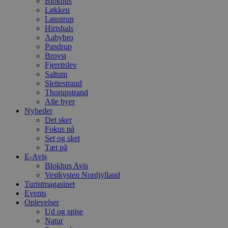
Blokhus
Løkken
Lønstrup
Hirtshals
Aabybro
Pandrup
Brovst
Fjerritslev
Saltum
Slettestrand
Thorupstrand
Alle byer
Nyheder
Det sker
Fokus på
Set og sket
Tæt på
E-Avis
Blokhus Avis
Vestkysten Nordjylland
Turistmagasinet
Events
Oplevelser
Ud og spise
Natur