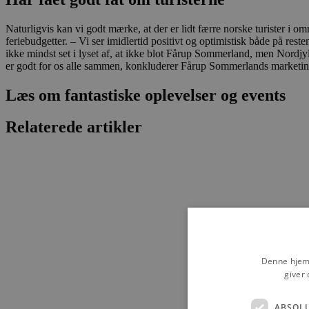
Naturligvis kan vi godt mærke, at der er lidt færre norske turister i 
feriebudgetter. – Vi ser imidlertid positivt og optimistisk både på res
ikke mindst set i lyset af, at ikke blot Fårup Sommerland, men Nordjyll
er godt for os alle sammen, konkluderer Fårup Sommerlands market
Læs om fantastiske oplevelser og events
Relaterede artikler
Denne hjemm
giver 
ABSOL