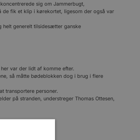
gt koncentrerede sig om Jammerbugt,
de fik et klip i kørekortet, ligesom der også var
g helt generelt tilsidesætter ganske
 her var der lidt af komme efter.
ne, så måtte bødeblokken dog i brug i flere
l at transportere personer.
gælder på stranden, understreger Thomas Ottesen,
.