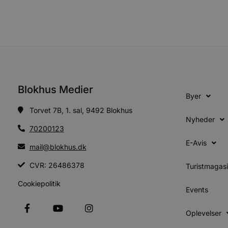
PHPSESSID
CookieScriptConsent
pys_start_session
Blokhus Medier
Byer
VISITOR_PRIVACY_METAD
Torvet 7B, 1. sal, 9492 Blokhus
Nyheder
70200123
E-Avis
mail@blokhus.dk
Udbyder
Navn
CVR: 26486378
Domæne
Udby
Turistmagas
Navn
Navn
Dom
pys_first_visit
.blokhus.
Cookiepolitik
_gid
_gcl_au
Googl
Events
.blok
_ga
Googl
Oplevelser
__Secure-
.blok
ROLLOUT_TOKEN