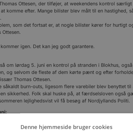
 Thomas Ottesen, der tilføjer, at weekendens kontrol særli
 komme efter. Mange bilister blev målt til en hastighed, så 
le.
em, som det fortsat er, at nogle bilister kører for hurtigt o
 Ottesen.
vi kommer igen. Det kan jeg godt garantere.
så om lørdag 5. juni en kontrol på stranden i Blokhus, også
, og selvom de fleste af dem kørte pænt og efter forholde
mmissær Thomas Ottesen.
e såkaldt burn-outs, ligesom flere varebiler blev benyttet ti
gen sikkerhed. Folk skal huske på, at færdselsloven også 
sommeren lejlighedsvist vil få besøg af Nordjyllands Politi
ni:
Denne hjemmeside bruger cookies