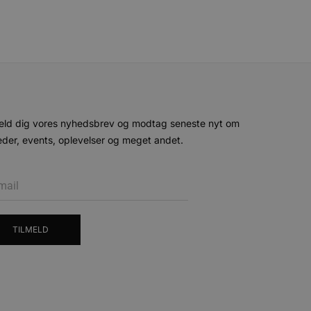
-sproget. Dette er en
 variabler for
enereret nummer, hvordan
n et godt eksempel er at
 siderne.
ten til at huske
nødvendigt, at Cookie-
 session tilstand, mens de
eller data poster huskes
eld dig vores nyhedsbrev og modtag seneste nyt om
der, events, oplevelser og meget andet.
ykke og privatlivsvalg for
r data på den besøgendes
e af personlige oplysninger
et i fremtidige sessioner.
TILMELD
esøgte hjemmesiden for at
g opdaterer en unik værdi
r oplysninger om, hvordan
ninger.
, som slutbrugeren måtte
- som er en væsentlig
ndtere eksperimenter, A/B-
jeneste. Denne cookie
rollouts"). Cookien sikrer,
tilfældigt genereret