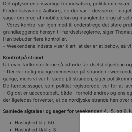
Det oplyser en ansvarlige for indsatsen, politikommissær
Frederikshavn og Aalborg, og der var – desværre – noget at
sager om brug af mobiltelefon og manglende brug af se
– Vores kontrol var igen med til understrege det store probl
grundlæggende hensyn til færdselsreglerne, siger Thomas
Han bebuder flere kontroller.
– Weekendens indsats viser klart, at der er et behov, så 
Kontrol på strand
Ud over fartkontrollerne så udførte færdselsbetjentene og
– Der var rigtig mange mennesker på stranden i weekenden
gange, mens vi var til stede på stranden, siger politiko
De færdselssager, som politiet registrerede, var for at lav
– Og det er uacceptabelt, både i forhold andres og ens e
der ligeledes forventer, at de nordjyske strande hen over 
Samlede sigtelser og sager for weekenden 4., 5. og 6. ju
Hastighed klip 50
Hastighed U/klip 3