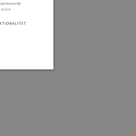
s hjemmeside
 mere
KTIONALITET
ministration. Hjemmesiden
e gange en bruger kan
given periode, der forsøger
misbrug af tjenester.