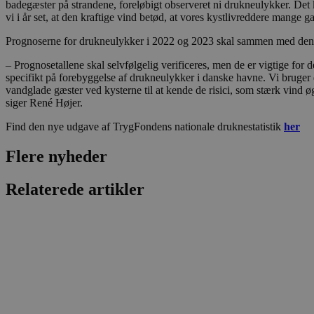
badegæster på strandene, foreløbigt observeret ni drukneulykker. Det k
CookieScriptConsent
vi i år set, at den kraftige vind betød, at vores kystlivreddere mange g
Prognoserne for drukneulykker i 2022 og 2023 skal sammen med den na
pys_start_session
– Prognosetallene skal selvfølgelig verificeres, men de er vigtige fo
specifikt på forebyggelse af drukneulykker i danske havne. Vi bruger 
VISITOR_PRIVACY_METAD
vandglade gæster ved kysterne til at kende de risici, som stærk vind øg
siger René Højer.
Find den nye udgave af TrygFondens nationale druknestatistik
her
Flere nyheder
Udbyder
Navn
Domæne
Udby
Navn
Navn
Dom
Relaterede artikler
pys_first_visit
.blokhus.
_gid
_gcl_au
Googl
.blok
_ga
Googl
__Secure-
.blok
ROLLOUT_TOKEN
pbid
pys_landing_page
now-
cowo