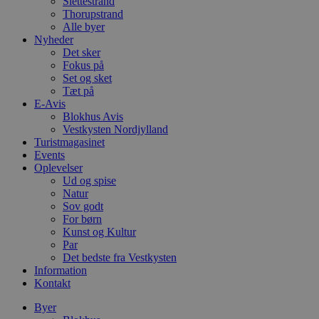
Slettestrand
Thorupstrand
Alle byer
Nyheder
Det sker
Fokus på
Set og sket
Tæt på
E-Avis
Blokhus Avis
Vestkysten Nordjylland
Turistmagasinet
Events
Oplevelser
Ud og spise
Natur
Sov godt
For børn
Kunst og Kultur
Par
Det bedste fra Vestkysten
Information
Kontakt
Byer