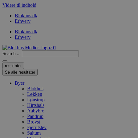
Videre til indhold
Blokhus.dk
Erhverv
Blokhus.dk
Erhverv
Search ...
resultater
Se alle resultater
Byer
Blokhus
Løkken
Lønstrup
Hirtshals
Aabybro
Pandrup
Brovst
Fjerritslev
Saltum