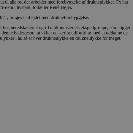
ut til alle os, der arbejder med forebyggelse af drukneulykker. Fx har
ten til at huske
te dem i livsfare, fortæller René Højer.
nødvendigt, at Cookie-
021, bruges i arbejdet med drukneforebyggelse.
 session tilstand, mens de
eller data poster huskes
e, hos beredskaberne og i Trafikministeriets ekspertgruppe, som kigger
fra denne badesæson, at vi har en særlig udfordring med at uddanne de
ykke og privatlivsvalg for
kneulykker i år, så er hver drukneulykke en drukneulykke for meget,
r data på den besøgendes
e af personlige oplysninger
et i fremtidige sessioner.
esøgte hjemmesiden for at
g opdaterer en unik værdi
r oplysninger om, hvordan
ninger.
, som slutbrugeren måtte
- som er en væsentlig
ndtere eksperimenter, A/B-
jeneste. Denne cookie
rollouts"). Cookien sikrer,
tilfældigt genereret
 en testperiode, så
modning på et websted og
e pludselig ændrer sig,
ende og sessioner, der
lander på, når du besøger
agner.
eroplevelser eller sporing