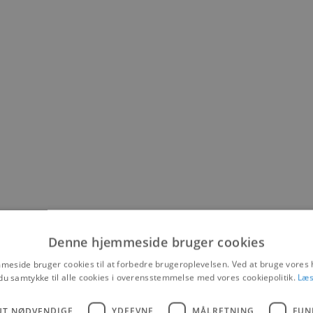
Denne hjemmeside bruger cookies
eside bruger cookies til at forbedre brugeroplevelsen. Ved at bruge vore
du samtykke til alle cookies i overensstemmelse med vores cookiepolitik.
Læs
samarbejde med Statens Institut for Folkesundhed, Syddansk Universitet 
foreløbig prognose et billede af et endnu større fald i antal drukneulykk
UT NØDVENDIGE
YDEEVNE
MÅLRETNING
FUN