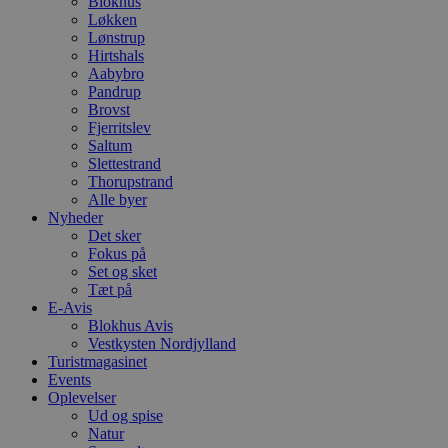
Blokhus
Løkken
Lønstrup
Hirtshals
Aabybro
Pandrup
Brovst
Fjerritslev
Saltum
Slettestrand
Thorupstrand
Alle byer
Nyheder
Det sker
Fokus på
Set og sket
Tæt på
E-Avis
Blokhus Avis
Vestkysten Nordjylland
Turistmagasinet
Events
Oplevelser
Ud og spise
Natur