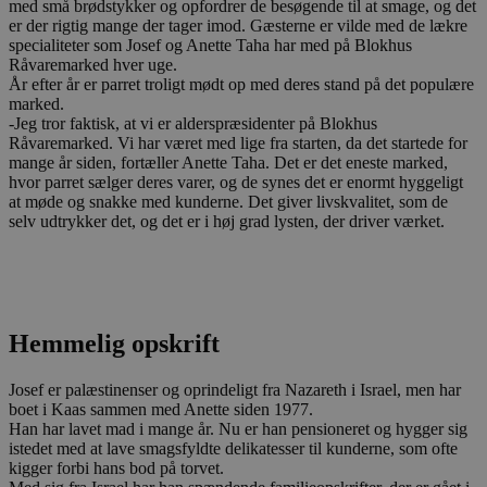
med små brødstykker og opfordrer de besøgende til at smage, og det
er der rigtig mange der tager imod. Gæsterne er vilde med de lækre
specialiteter som Josef og Anette Taha har med på Blokhus
Råvaremarked hver uge.
År efter år er parret troligt mødt op med deres stand på det populære
marked.
-Jeg tror faktisk, at vi er alderspræsidenter på Blokhus
Råvaremarked. Vi har været med lige fra starten, da det startede for
mange år siden, fortæller Anette Taha. Det er det eneste marked,
hvor parret sælger deres varer, og de synes det er enormt hyggeligt
at møde og snakke med kunderne. Det giver livskvalitet, som de
selv udtrykker det, og det er i høj grad lysten, der driver værket.
Hemmelig opskrift
Josef er palæstinenser og oprindeligt fra Nazareth i Israel, men har
boet i Kaas sammen med Anette siden 1977.
Han har lavet mad i mange år. Nu er han pensioneret og hygger sig
istedet med at lave smagsfyldte delikatesser til kunderne, som ofte
kigger forbi hans bod på torvet.