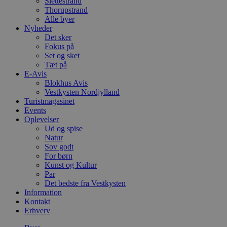
Slettestrand
Thorupstrand
Alle byer
Nyheder
Det sker
Fokus på
Set og sket
Tæt på
E-Avis
Blokhus Avis
Vestkysten Nordjylland
Turistmagasinet
Events
Oplevelser
Ud og spise
Natur
Sov godt
For børn
Kunst og Kultur
Par
Det bedste fra Vestkysten
Information
Kontakt
Erhverv