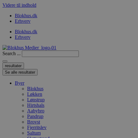
Videre til indhold
Blokhus.dk
Erhverv
Blokhus.dk
Erhverv
Search ...
resultater
Se alle resultater
Byer
Blokhus
Løkken
Lønstrup
Hirtshals
Aabybro
Pandrup
Brovst
Fjerritslev
Saltum