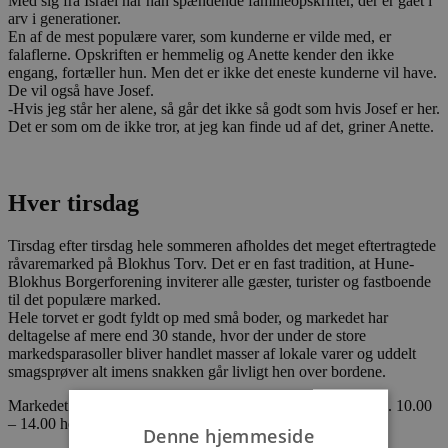
Med sig fra Israel har han spændende familieopskrifter, der er gået i
arv i generationer.
En af de mest populære varer, som kunderne er vilde med, er
falaflerne. Opskriften er hemmelig og Anette kender den ikke
engang, fortæller hun. Men det er ikke det eneste kunderne vil have.
De vil også have Josef.
-Hvis jeg står her alene, så går det ikke så godt som hvis Josef er her.
Det er som om de ikke tror, at jeg kan finde ud af det, griner Anette.
Hver tirsdag
Tirsdag efter tirsdag hele sommeren afholdes det meget eftertragtede
råvaremarked på Blokhus Torv. Det er en fast tradition, at Hune-
Blokhus Borgerforening inviterer alle gæster, turister og fastboende
til det populære marked.
Hele torvet er godt fyldt op med små boder, og markedet har
deltagelse af mere end 30 stande, hvor der under de store
markedsparasoller bliver handlet masser af lokale varer og uddelt
smagsprøver alt imens snakken går livligt hen over bordene.
Markedet bliver holdt på Torvet i Blokhus hver tirsdag fra kl. 10.00
– 14.00 hele sommeren frem til og med 8. august.
Denne hjemmeside