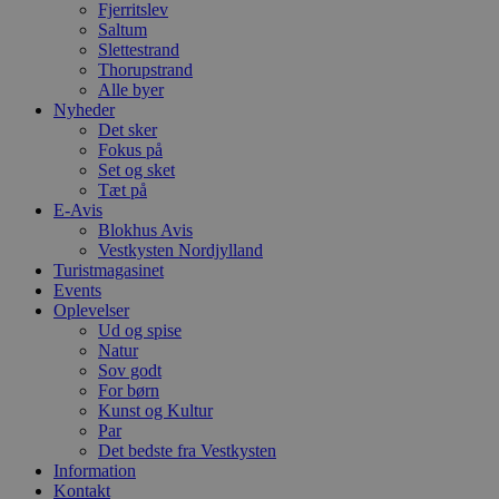
C
Fjerritslev
S
Saltum
t
Slettestrand
h
p
Thorupstrand
s
Alle byer
b
Nyheder
e
Det sker
a
S
Fokus på
c
Set og sket
f
Tæt på
k
E-Avis
pys_start_session
.blokhus.dk
Session
D
Blokhus Avis
b
Vestkysten Nordjylland
o
Turistmagasinet
b
t
Events
d
Oplevelser
g
Ud og spise
h
Natur
o
e
Sov godt
h
For børn
t
Kunst og Kultur
VISITOR_PRIVACY_METADATA
5 måneder
D
Par
YouTube
4 uger
b
.youtube.com
Det bedste fra Vestkysten
Information
b
Kontakt
s