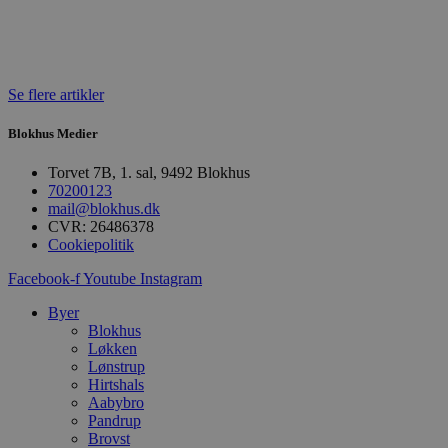
f
m
t
PHPSESSID
Session
C
PHP.net
g
blokhus.dk
a
Se flere artikler
b
s
e
Blokhus Medier
i
d
Torvet 7B, 1. sal, 9492 Blokhus
o
v
70200123
b
mail@blokhus.dk
D
CVR: 26486378
e
g
Cookiepolitik
n
h
Facebook-f
Youtube
Instagram
b
s
Byer
w
e
Blokhus
e
Løkken
o
Lønstrup
l
e
Hirtshals
m
Aabybro
Pandrup
CookieScriptConsent
4 uger 2
D
CookieScript
Brovst
dage
b
blokhus.dk