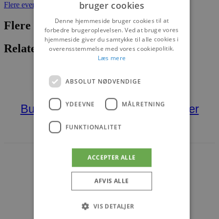
bruger cookies
Flere events
Denne hjemmeside bruger cookies til at
Flere nyheder
forbedre brugeroplevelsen. Ved at bruge vores
hjemmeside giver du samtykke til alle cookies i
Relaterede artikler
overensstemmelse med vores cookiepolitik.
Læs mere
HIRTSHALS
DET SKER
ABSOLUT NØDVENDIGE
YDEEVNE
MÅLRETNING
Bunkerture ved Hirtshals i sommer
FUNKTIONALITET
17. JULI 2026
ACCEPTER ALLE
AFVIS ALLE
VIS DETALJER
BLOKHUS