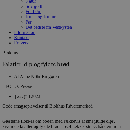
Natur
Sov godt
For børn
Kunst og Kultur
Par
Det bedste fra Vestkysten
Information
Kontakt
Erhverv
Blokhus
Falafler, dip og fyldte brød
Af
Anne Nøhr Ringgren
| FOTO: Presse
|
22. juli 2023
Gode smagsoplevelser til Blokhus Råvaremarked
Gæsterne flokkes om boden med rækkevis af smagfulde dips,
krydrede falafler og fyldte brød. Josef rækker straks hånden frem