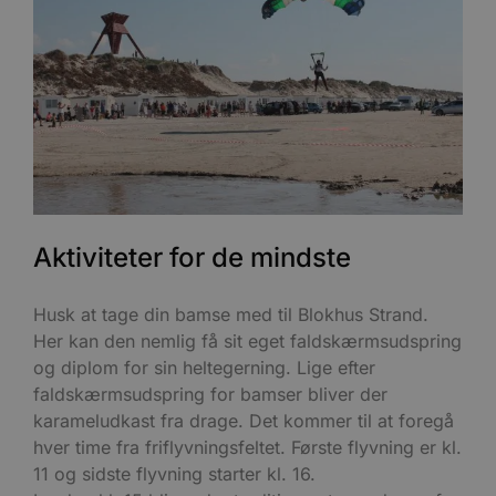
b
u
s
s
i
g
d
f
h
y
f
m
t
PHPSESSID
Session
C
PHP.net
g
blokhus.dk
Aktiviteter for de mindste
a
b
s
e
Husk at tage din bamse med til Blokhus Strand.
i
d
Her kan den nemlig få sit eget faldskærmsudspring
o
v
og diplom for sin heltegerning. Lige efter
b
D
faldskærmsudspring for bamser bliver der
e
karameludkast fra drage. Det kommer til at foregå
g
n
hver time fra friflyvningsfeltet. Første flyvning er kl.
h
b
11 og sidste flyvning starter kl. 16.
s