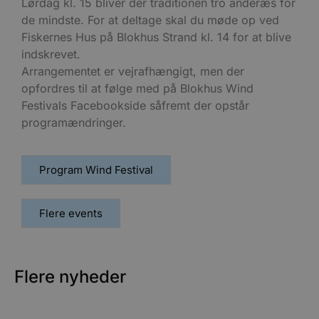
Lørdag kl. 15 bliver der traditionen tro anderæs for
w
e
de mindste. For at deltage skal du møde op ved
e
o
Fiskernes Hus på Blokhus Strand kl. 14 for at blive
l
e
indskrevet.
m
Arrangementet er vejrafhængigt, men der
CookieScriptConsent
4 uger 2
D
CookieScript
opfordres til at følge med på Blokhus Wind
dage
b
blokhus.dk
C
Festivals Facebookside såfremt der opstår
S
programændringer.
t
h
p
s
b
Program Wind Festival
e
a
S
c
Flere events
f
k
pys_start_session
.blokhus.dk
Session
D
b
o
Flere nyheder
b
t
d
g
h