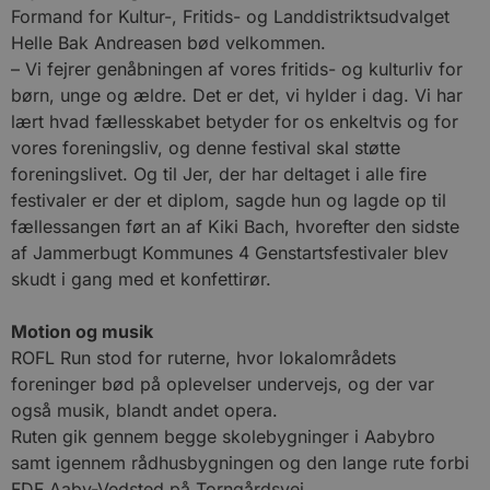
Formand for Kultur-, Fritids- og Landdistriktsudvalget
Helle Bak Andreasen bød velkommen.
– Vi fejrer genåbningen af vores fritids- og kulturliv for
børn, unge og ældre. Det er det, vi hylder i dag. Vi har
lært hvad fællesskabet betyder for os enkeltvis og for
vores foreningsliv, og denne festival skal støtte
foreningslivet. Og til Jer, der har deltaget i alle fire
festivaler er der et diplom, sagde hun og lagde op til
fællessangen ført an af Kiki Bach, hvorefter den sidste
af Jammerbugt Kommunes 4 Genstartsfestivaler blev
skudt i gang med et konfettirør.
Motion og musik
ROFL Run stod for ruterne, hvor lokalområdets
foreninger bød på oplevelser undervejs, og der var
også musik, blandt andet opera.
Ruten gik gennem begge skolebygninger i Aabybro
samt igennem rådhusbygningen og den lange rute forbi
FDF Aaby-Vedsted på Torngårdsvej.