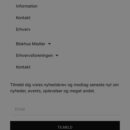
4 uger
b
.youtube.com
g
Information
b
s
p
Kontakt
f
i
w
Erhverv
r
p
b
Blokhus Medier
s
f
p
Erhvervsforeningen
b
p
o
Kontakt
i
d
p
b
Tilmeld dig vores nyhedsbrev og modtag seneste nyt om
f
s
nyheder, events, oplevelser og meget andet.
Udbyder
/
Navn
Udløbsdato
Beskrivelse
Domæne
Udbyder
/
Navn
Udløbsdato
Beskrivelse
Domæne
TILMELD
pys_first_visit
.blokhus.dk
1 uge
Denne cookie