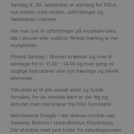
f
Søndag d. 30. september er startdag for PGUs
h
y
nye initiativ med motion, udfordringer og
f
fællesskab i naturen.
m
t
Har man lyst til udfordringer på mountain-bike,
PHPSESSID
Session
C
PHP.net
g
blokhus.dk
løb i skoven eller outdoor fitness træning er her
a
b
muligheden.
s
e
Fitness Søndag i Skoven strækker sig over 6
i
d
søndage fra kl. 11.00 – 14.00 og hver gang vil
o
v
dygtige instruktører vise nye trænings og teknik
b
elementer.
D
e
g
Tilbuddet er til alle uanset alder og fysisk
n
h
formåen, for de mindste børn er der leg og
b
s
aktivitet med instruktører fra PGU Gymnastik.
w
e
Aktiviteterne foregår i det skønne område ved
e
o
Gateway Blokhus i Hune-Blokhus Klitplantage.
l
e
Der afsluttes med lune boller fra naturbageovnen
m