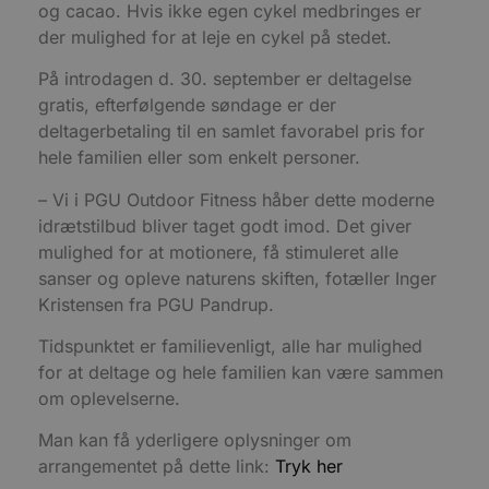
og cacao. Hvis ikke egen cykel medbringes er
CookieScriptConsent
4 uger 2
D
CookieScript
der mulighed for at leje en cykel på stedet.
dage
b
blokhus.dk
C
S
På introdagen d. 30. september er deltagelse
t
h
gratis, efterfølgende søndage er der
p
deltagerbetaling til en samlet favorabel pris for
s
b
hele familien eller som enkelt personer.
e
a
S
– Vi i PGU Outdoor Fitness håber dette moderne
c
idrætstilbud bliver taget godt imod. Det giver
f
k
mulighed for at motionere, få stimuleret alle
pys_start_session
.blokhus.dk
Session
D
sanser og opleve naturens skiften, fotæller Inger
b
o
Kristensen fra PGU Pandrup.
b
t
Tidspunktet er familievenligt, alle har mulighed
d
g
for at deltage og hele familien kan være sammen
h
o
om oplevelserne.
e
h
Man kan få yderligere oplysninger om
ti
arrangementet på dette link:
Tryk her
VISITOR_PRIVACY_METADATA
5 måneder
D
YouTube
4 uger
b
.youtube.com