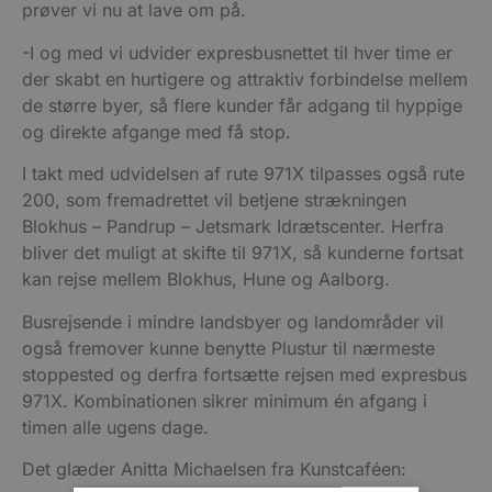
prøver vi nu at lave om på.
-I og med vi udvider expresbusnettet til hver time er
der skabt en hurtigere og attraktiv forbindelse mellem
de større byer, så flere kunder får adgang til hyppige
og direkte afgange med få stop.
I takt med udvidelsen af rute 971X tilpasses også rute
200, som fremadrettet vil betjene strækningen
Blokhus – Pandrup – Jetsmark Idrætscenter. Herfra
bliver det muligt at skifte til 971X, så kunderne fortsat
kan rejse mellem Blokhus, Hune og Aalborg.
Busrejsende i mindre landsbyer og landområder vil
også fremover kunne benytte Plustur til nærmeste
stoppested og derfra fortsætte rejsen med expresbus
971X. Kombinationen sikrer minimum én afgang i
timen alle ugens dage.
Det glæder Anitta Michaelsen fra Kunstcaféen: