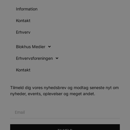
4 uger
b
.youtube.com
g
Information
b
s
p
Kontakt
f
i
w
Erhverv
r
p
b
s
Blokhus Medier
f
p
Erhvervsforeningen
b
p
o
Kontakt
i
d
p
b
f
Tilmeld dig vores nyhedsbrev og modtag seneste nyt om
s
nyheder, events, oplevelser og meget andet.
Udbyder
/
Navn
Udløbsdato
Beskrivelse
Domæne
Udbyder
/
Navn
Udløbsdato
Beskrivelse
Domæne