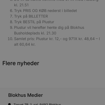
d
f
kl. 21.51
h
Tryk PRIS OG KØB nederst i billedet
y
f
Tryk på BILLETTER
m
t
Tryk BESTIL på Plustur
PHPSESSID
Session
C
Plustur vil herefter hente dig på Blokhus
PHP.net
g
blokhus.dk
Busholdeplads kl. 21.30
a
b
Samlet pris: Plustur kr. 12,- og 971X kr. 48,64 – I
s
e
alt 60,64 kr.
i
d
o
v
b
Flere nyheder
D
e
g
n
h
b
s
w
e
e
Blokhus Medier
o
l
e
Torvet 7B, 1. sal, 9492 Blokhus