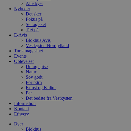
Alle byer
Nyheder
Det sker
Fokus på
Set og sket
Tæt på
E-Avis
Blokhus Avis
Vestkysten Nordjylland
Turistmagasinet
Events
Oplevelser
Ud og spise
Natur
Sov godt
For børn
Kunst og Kultur
Par
Det bedste fra Vestkysten
Information
Kontakt
Erhverv
Byer
Blokhus