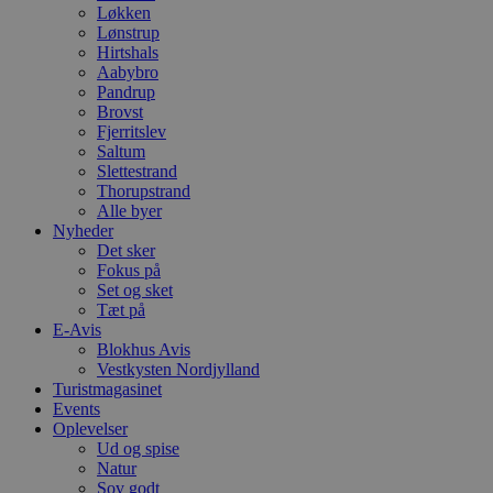
Løkken
Lønstrup
Hirtshals
Aabybro
Pandrup
Brovst
Fjerritslev
Saltum
Slettestrand
Thorupstrand
Alle byer
Nyheder
Det sker
Fokus på
Set og sket
Tæt på
E-Avis
Blokhus Avis
Vestkysten Nordjylland
Turistmagasinet
Events
Oplevelser
Ud og spise
Natur
Sov godt