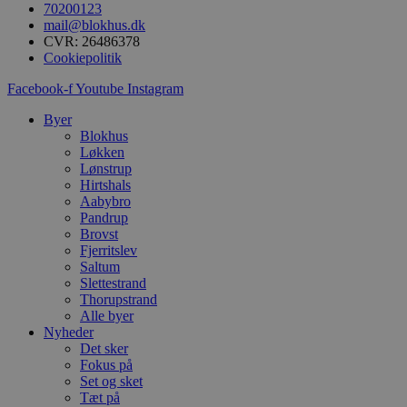
s
70200123
i
mail@blokhus.dk
g
CVR: 26486378
d
f
Cookiepolitik
h
y
Facebook-f
Youtube
Instagram
f
m
Byer
t
Blokhus
PHPSESSID
Session
C
PHP.net
Løkken
g
blokhus.dk
Lønstrup
a
b
Hirtshals
s
Aabybro
e
Pandrup
i
Brovst
d
o
Fjerritslev
v
Saltum
b
Slettestrand
D
e
Thorupstrand
g
Alle byer
n
Nyheder
h
Det sker
b
s
Fokus på
w
Set og sket
e
Tæt på
e