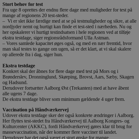
Stort behov for test
Fra uge 8 oprettes der endnu flere dage med muligheder for test på
mange af regionens 20 test-steder.
– Vi er slet ikke færdige med at se på testmuligheder og sikre, at alle
nordjyder nemt og hurtigt kan finde et test-sted i nærheden. Nu og
her opskalerer vi hurtigt testindsatsen i hele regionen ved at tilføje
ekstra testdage, siger regionsrådsformand Ulla Astman.
– Vores samlede kapacitet øges også, og med en nær fremtid, hvor
man skal testes to gange om ugen, så er det klart, at vi skal skalere
op allerede fra i dag, siger hun.
Ekstra testdage
Konkret skal der åbnes for flere dage med test på Mors og i
Brønderslev, Dronninglund, Skørping, Brovst, Aars, Sæby, Skagen
og Hadsund.
Derudover fortsætter Aalborg Øst (Trekanten) med at have åbent
alle ugens 7 dage.
De ekstra testdage bliver som minimum gældende 4 uger frem.
Vaccination på Håndværkervej
Udover ekstra testdage sker der også konkrete ændringer i Aalborg.
Her flyttes test-stedet fra Håndværkervej til Aalborg Kongres- og
Kulturcenter (AKKC), fordi Håndværkervej gøres klar til brug for
massevaccination, når der kommer flere vacciner til landet.
Derudover har det også været et stort ønske for mange