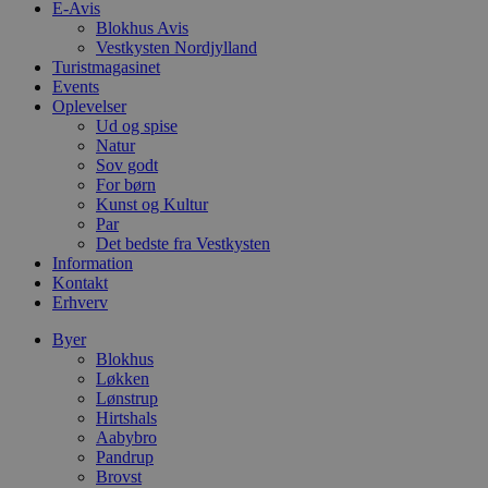
o
E-Avis
l
Blokhus Avis
e
Vestkysten Nordjylland
m
Turistmagasinet
CookieScriptConsent
4 uger 2
D
CookieScript
Events
dage
b
blokhus.dk
Oplevelser
C
Ud og spise
S
Natur
t
h
Sov godt
p
For børn
s
Kunst og Kultur
b
e
Par
a
Det bedste fra Vestkysten
S
Information
c
Kontakt
f
k
Erhverv
pys_start_session
.blokhus.dk
Session
D
Byer
b
Blokhus
o
b
Løkken
t
Lønstrup
d
Hirtshals
g
h
Aabybro
o
Pandrup
e
Brovst
h