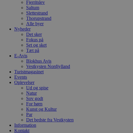
Fjerritslev
ti
Saltum
VISITOR_PRIVACY_METADATA
5 måneder
D
YouTube
Slettestrand
4 uger
b
.youtube.com
Thorupstrand
g
Alle byer
b
s
Nyheder
p
Det sker
f
Fokus på
i
w
Set og sket
r
Tæt på
p
E-Avis
b
Blokhus Avis
s
f
Vestkysten Nordjylland
p
Turistmagasinet
b
Events
p
o
Oplevelser
i
Ud og spise
d
Natur
p
Sov godt
b
f
For børn
s
Kunst og Kultur
Par
Det bedste fra Vestkysten
Information
Kontakt