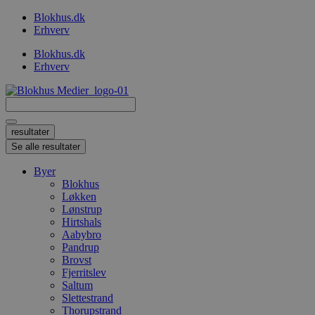
Videre
Blokhus.dk
til
Erhverv
indhold
Blokhus.dk
Erhverv
Search
...
resultater
Se alle resultater
Byer
Blokhus
Løkken
Lønstrup
Hirtshals
Aabybro
Pandrup
Brovst
Fjerritslev
Saltum
Slettestrand
Thorupstrand