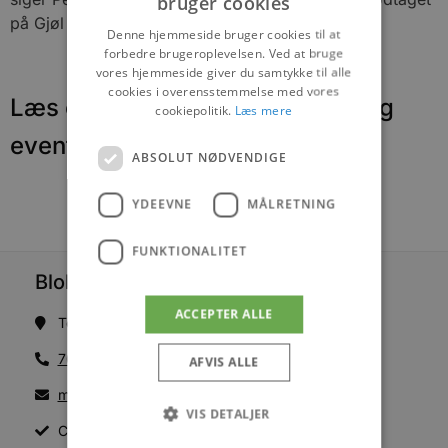
bruger cookies
på Gjøl og ser frem til åbne kroen for gæster.
Denne hjemmeside bruger cookies til at
forbedre brugeroplevelsen. Ved at bruge
vores hjemmeside giver du samtykke til alle
cookies i overensstemmelse med vores
Læs om fantastiske oplevelser og
cookiepolitik.
Læs mere
events
ABSOLUT NØDVENDIGE
YDEEVNE
MÅLRETNING
FUNKTIONALITET
Blokhus Medier
ACCEPTER ALLE
Torvet 7B, 1. sal, 9492 Blokhus
70200123
AFVIS ALLE
mail@blokhus.dk
VIS DETALJER
CVR: 26486378