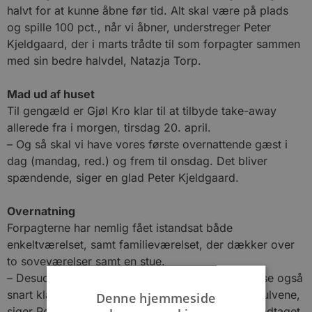
halvt for at kunne åbne før tid. Alt skal være på plads
og spille 100 pct., når vi åbner, understreger Peter
Kjeldgaard, der i marts trådte til som forpagter sammen
med sin bedre halvdel, Natazja Torp.
Mad ud af huset
Til gengæld er Gjøl Kro klar til at tilbyde take-away
allerede fra i morgen, tirsdag 20. april.
– Og så skal vi have vores første overnattende gæst i
dag (mandag, red.) og frem til onsdag. Det bliver
spændende, siger en glad Peter Kjeldgaard.
Overnatning
Forpagterne har nemlig fået istandsat både
enkeltværelset, samt familieværelset, der dækker over
to soveværelser samt en stue.
– Desuden er Jagthytten med stue og soveværelse også
snart klar til udlejning. Vi mangler lige at ordne gulvene,
Denne hjemmeside
siger Peter Kjeldgaard, der føler sig rigtig flot modtaget