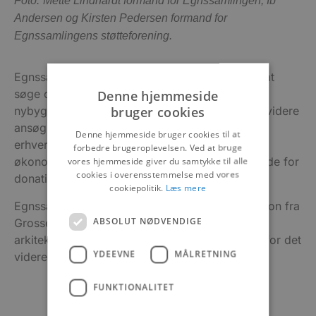
Foto:
Mette Lindhardt formand for Egnssamlingen, Ib
Andersen og Kirsten Pedersen formand for
Egnssamlingens støtteforening.
Egnssamlingens bestyrelse arbejder lige nu på at
Denne hjemmeside
søge om fondsmidler for at få finansieret
bruger cookies
nybyggeriet, og det har stor betydning for den videre
ansøgning om fondsstøtte, at lokale borgere og
Denne hjemmeside bruger cookies til at
erhvervsdrivende også støtter op om projektet
forbedre brugeroplevelsen. Ved at bruge
vores hjemmeside giver du samtykke til alle
økonomisk. Egnssamlingen er derfor meget glade for
cookies i overensstemmelse med vores
donationen fra Ib Andersen.
cookiepolitik.
Læs mere
Egnssamlingen har tidligere modtaget en donation fra
ABSOLUT NØDVENDIGE
Grosserer N. C. Nielsen Fond til at udarbejde
arkitekttegninger og prospekt, der er rettesnor for det
YDEEVNE
MÅLRETNING
videre arbejde med Egnshus-projektet.
FUNKTIONALITET