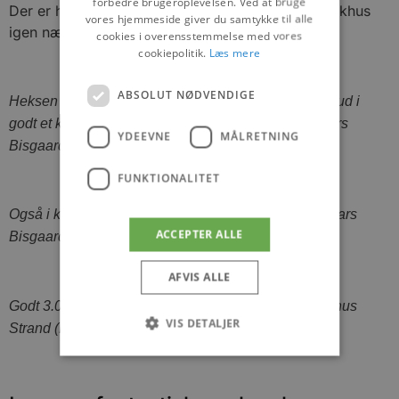
forbedre brugeroplevelsen. Ved at bruge
Der er helt sikkert Skt. Hans bål på stranden i Blokhus
vores hjemmeside giver du samtykke til alle
igen næste år.
cookies i overensstemmelse med vores
cookiepolitik.
Læs mere
ABSOLUT NØDVENDIGE
Heksen var lavet af Hune Naturbørnehave, og holdt ud i
godt et kvarter inden turen gik til Bloksberg (Foto: Lars
YDEEVNE
MÅLRETNING
Bisgaard)
FUNKTIONALITET
Også i klitterne var der masser af nysgerrige (Foto: Lars
ACCEPTER ALLE
Bisgaard)
AFVIS ALLE
Godt 3.000 var mødt frem til årets Skt. Hans på Blokhus
VIS DETALJER
Strand (Foto: Lars Bisgaard)
Absolut nødvendige
Ydeevne