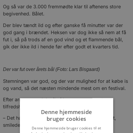
Og så var de 3.000 fremmødte klar til aftenens store
begivenhed. Bålet.
Der blev tændt ild og efter ganske få minutter var der
god gang i brændet. Heksen var dog ikke så nem at få
fut i, så på trods af en god vind og et flammende bål,
gik der ikke ild i hende før efter godt et kvarters tid.
Der var fut over årets bål (Foto: Lars Bisgaard)
Stemningen var god, og der var mulighed for at købe is
og vand, så det næsten mindende mest om en festival.
Efter arrangementet udtrykte arrangørerne stor
tilfredshed.
Denne hjemmeside
bruger cookies
– Det har regnet lidt, men heldigvis ikke ret meget,
smilede en glad Michael Krause.
Denne hjemmeside bruger cookies til at