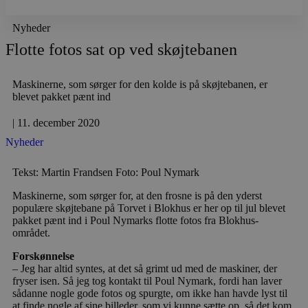
Nyheder
Flotte fotos sat op ved skøjtebanen
Maskinerne, som sørger for den kolde is på skøjtebanen, er
blevet pakket pænt ind
|
11. december 2020
Nyheder
Tekst: Martin Frandsen Foto: Poul Nymark
Maskinerne, som sørger for, at den frosne is på den yderst
populære skøjtebane på Torvet i Blokhus er her op til jul blevet
pakket pænt ind i Poul Nymarks flotte fotos fra Blokhus-
området.
Forskønnelse
– Jeg har altid syntes, at det så grimt ud med de maskiner, der
fryser isen. Så jeg tog kontakt til Poul Nymark, fordi han laver
sådanne nogle gode fotos og spurgte, om ikke han havde lyst til
at finde nogle af sine billeder, som vi kunne sætte op, så det kom