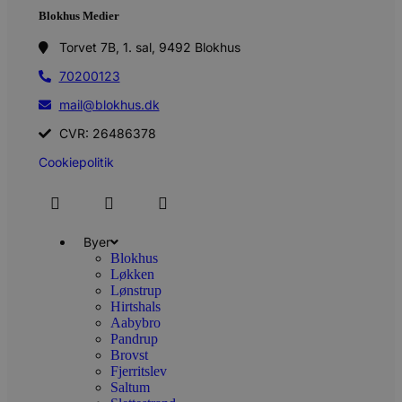
Blokhus Medier
Torvet 7B, 1. sal, 9492 Blokhus
70200123
mail@blokhus.dk
CVR: 26486378
Cookiepolitik
Byer
Blokhus
Løkken
Lønstrup
Hirtshals
Aabybro
Pandrup
Brovst
Fjerritslev
Saltum