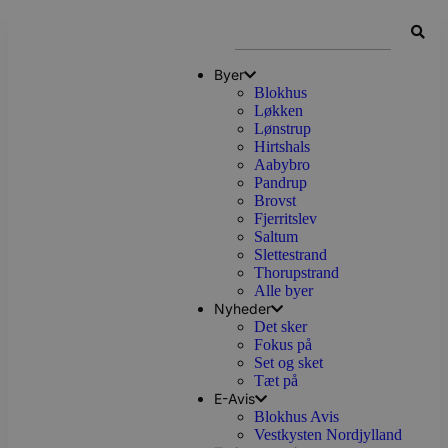
Byer
Blokhus
Løkken
Lønstrup
Hirtshals
Aabybro
Pandrup
Brovst
Fjerritslev
Saltum
Slettestrand
Thorupstrand
Alle byer
Nyheder
Det sker
Fokus på
Set og sket
Tæt på
E-Avis
Blokhus Avis
Vestkysten Nordjylland