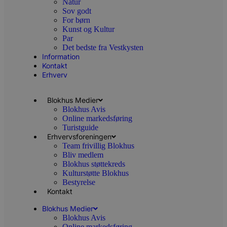
Natur
Sov godt
For børn
Kunst og Kultur
Par
Det bedste fra Vestkysten
Information
Kontakt
PHPSESSID
Session
Erhverv
PHP.net
blokhus.dk
Blokhus Medier
Blokhus Avis
Online markedsføring
Turistguide
Erhvervsforeningen
Team frivillig Blokhus
Bliv medlem
Blokhus støttekreds
Kulturstøtte Blokhus
Bestyrelse
Kontakt
Blokhus Medier
Blokhus Avis
Online markedsføring