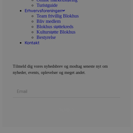
Turistguide
Erhvervsforeningen
Team frivillig Blokhus
CookieScriptConsent
4 uger 2
CookieScript
Bliv medlem
dage
blokhus.dk
Blokhus støttekreds
Kulturstøtte Blokhus
Bestyrelse
Kontakt
Tilmeld dig vores nyhedsbrev og modtag seneste nyt om
nyheder, events, oplevelser og meget andet.
pys_start_session
.blokhus.dk
Session
TILMELD