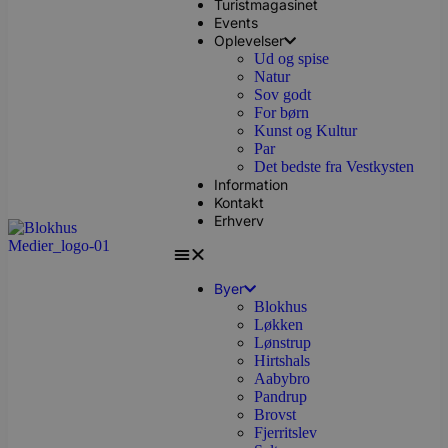
Turistmagasinet
Events
Oplevelser
Ud og spise
Natur
Sov godt
For børn
Kunst og Kultur
Par
Det bedste fra Vestkysten
Information
Kontakt
Erhverv
Byer
Blokhus
Løkken
Lønstrup
Hirtshals
Aabybro
Pandrup
Brovst
Fjerritslev