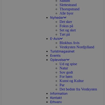
Saltum
Slettestrand
Thorupstrand
Alle byer
Nyheder
Det sker
Fokus på
Set og sket
Tæt på
E-Avis
Blokhus Avis
Vestkysten Nordjylland
Turistmagasinet
Events
Oplevelser
Ud og spise
Natur
Sov godt
For børn
Kunst og Kultur
Par
Det bedste fra Vestkysten
Information
Kontakt
Erhverv