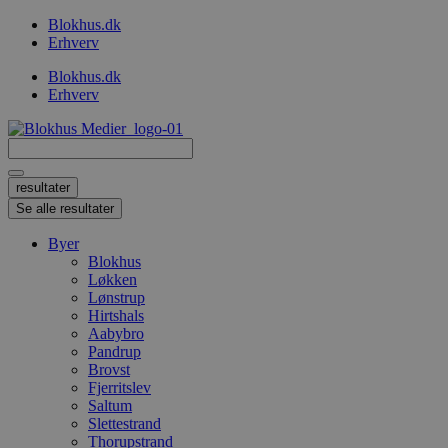
Videre
Blokhus.dk
til
Erhverv
indhold
Blokhus.dk
Erhverv
Search
...
resultater
Se alle resultater
Byer
Blokhus
Løkken
Lønstrup
Hirtshals
Aabybro
Pandrup
Brovst
Fjerritslev
Saltum
Slettestrand
Thorupstrand