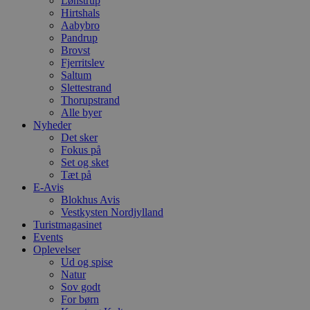
Lønstrup
Navn
Udløbsdato
B
Domæne
Hirtshals
Aabybro
pys_session_limit
.blokhus.dk
59 minutter
D
57
b
Pandrup
sekunder
b
Brovst
m
Fjerritslev
b
Saltum
u
s
Slettestrand
s
Thorupstrand
i
Alle byer
g
d
Nyheder
f
Det sker
h
Fokus på
y
Set og sket
f
m
Tæt på
t
E-Avis
Blokhus Avis
PHPSESSID
Session
C
PHP.net
Vestkysten Nordjylland
g
blokhus.dk
a
Turistmagasinet
b
Events
s
Oplevelser
e
i
Ud og spise
d
Natur
o
Sov godt
v
For børn
b
D