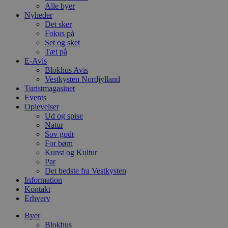
Alle byer
Nyheder
Det sker
Fokus på
Set og sket
Tæt på
E-Avis
Blokhus Avis
Vestkysten Nordjylland
Turistmagasinet
Events
Oplevelser
Ud og spise
Natur
Sov godt
For børn
Kunst og Kultur
Par
Det bedste fra Vestkysten
Information
Kontakt
Erhverv
Byer
Blokhus