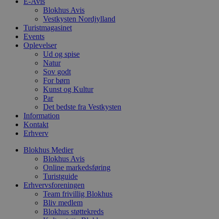
b
E-Avis
o
Blokhus Avis
b
Vestkysten Nordjylland
t
Turistmagasinet
d
g
Events
h
Oplevelser
o
Ud og spise
e
h
Natur
ti
Sov godt
For børn
VISITOR_PRIVACY_METADATA
5 måneder
D
YouTube
Kunst og Kultur
4 uger
b
.youtube.com
g
Par
b
Det bedste fra Vestkysten
s
Information
p
f
Kontakt
i
Erhverv
w
r
Blokhus Medier
p
b
Blokhus Avis
s
Online markedsføring
f
Turistguide
p
Erhvervsforeningen
b
p
Team frivillig Blokhus
o
Bliv medlem
i
Blokhus støttekreds
d