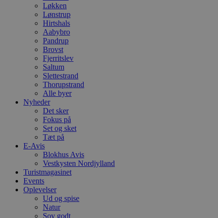
Løkken
Lønstrup
Hirtshals
Aabybro
Pandrup
Brovst
Fjerritslev
Saltum
Slettestrand
Thorupstrand
Alle byer
Nyheder
Det sker
Fokus på
Set og sket
Tæt på
E-Avis
Blokhus Avis
Vestkysten Nordjylland
Turistmagasinet
Events
Oplevelser
Ud og spise
Natur
Sov godt