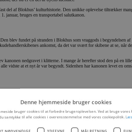
ast del af Blokhus’ kulturhistorie. Den unikke oplevelse tiltrækker m
 1. januar, bruges en transportabel salutkanon.
 Den blev fundet på stranden i Blokhus som vraggods i begyndelsen af 18
kudehandlerskibenes ankomst, da det var svært for skibene at se, når 
 kanonen nedgravet i klitterne. I mange år herefter stod den på en lille
lle vidste at et nyt år var begyndt. Sidenhen har kanonen levet en omsk
Denne hjemmeside bruger cookies
eside bruger cookies til at forbedre brugeroplevelsen. Ved at bruge vore
du samtykke til alle cookies i overensstemmelse med vores cookiepolitik.
Læs
UT NØDVENDIGE
YDEEVNE
MÅLRETNING
FUN