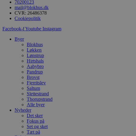
70200123
CookieScriptConsent
mail@blokhus.dk
CVR: 26486378
Cookiepolitik
pys_start_session
Facebook-f
Youtube
Instagram
VISITOR_PRIVACY_METAD
Byer
Blokhus
Løkken
Lønstrup
Hirtshals
Aabybro
Udbyder
Navn
Pandrup
Domæne
Udby
Navn
Navn
Brovst
Dom
pys_first_visit
.blokhus.
Fjerritslev
_gid
_gcl_au
Googl
Saltum
.blok
Slettestrand
Thorupstrand
_ga
Googl
Alle byer
__Secure-
.blok
ROLLOUT_TOKEN
Nyheder
Det sker
Fokus på
Set og sket
pbid
pys_landing_page
now-
Tæt på
cowo