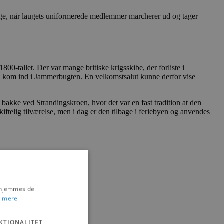
ange, når laugets uniformerede medlemmer marcherer ud og tager
00-tallet. Der var mange britiske krigsskibe, der forliste i
de kom ind i Jammerbugten. En velkomstsalut kunne derfor vise
 bakke ved Strandingskroen, hvor det var en fast tradition at den
iftelig tilværelse, men i dag er den tilbage i feriebyen og anvendes
s hjemmeside
 mere
KTIONALITET