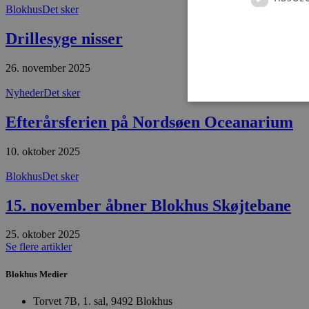
Blokhus
Det sker
Drillesyge nisser
26. november 2025
Nyheder
Det sker
Efterårsferien på Nordsøen Oceanarium
10. oktober 2025
Absolut nødvendige cookies
kan ikke bruges korrekt ude
Blokhus
Det sker
Navn
15. november åbner Blokhus Skøjtebane
pys_session_limit
25. oktober 2025
Se flere artikler
PHPSESSID
Blokhus Medier
Torvet 7B, 1. sal, 9492 Blokhus