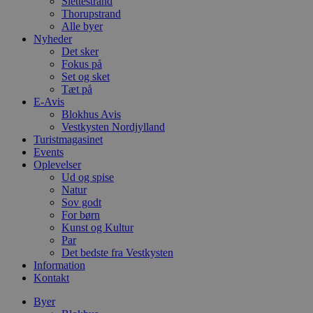
Slettestrand
Thorupstrand
Alle byer
Nyheder
Det sker
Fokus på
Set og sket
Tæt på
E-Avis
Blokhus Avis
Vestkysten Nordjylland
Turistmagasinet
Events
Oplevelser
Ud og spise
Natur
Sov godt
For børn
Kunst og Kultur
Par
Det bedste fra Vestkysten
Information
Kontakt
Byer