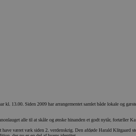
nuar kl. 13.00. Siden 2009 har arrangementet samlet både lokale og gæst
onlauget alle til at skåle og ønske hinanden et godt nytår, fortæller Ka
t have været væk siden 2. verdenskrig. Den afdøde Harald Klitgaard sto
ion, der nu er en del af byens identitet.