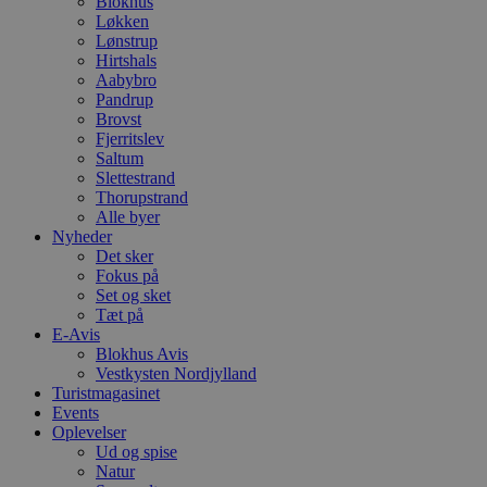
Blokhus
Løkken
Lønstrup
Hirtshals
Aabybro
Pandrup
Brovst
Fjerritslev
Saltum
Slettestrand
Thorupstrand
Alle byer
Nyheder
Det sker
Fokus på
Set og sket
Tæt på
E-Avis
Blokhus Avis
Vestkysten Nordjylland
Turistmagasinet
Events
Oplevelser
Ud og spise
Natur