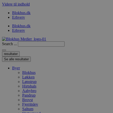
Videre til indhold
Blokhus.dk
Erhverv
Blokhus.dk
Erhverv
Search ...
resultater
Se alle resultater
Byer
Blokhus
Løkken
Lønstrup
Hirtshals
Aabybro
Pandrup
Brovst
Fjerritslev
Saltum