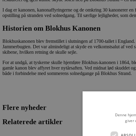
I dag er kanonen, kanonaffyringerne og de omkring 30 kanonerer en f
opstilling på stranden ved solnedgang. Til særlige lejligheder, som den
Historien om Blokhus Kanonen
Blokhuskanonen blev fremstillet i slutningen af 1700-tallet i England.
Jammerbugten. Det var almindeligt at skyde en velkomstsalut af ved s
skibene, hvilken retning de skulle sejle.
For at undgå, at tyskerne skulle hjemføre Blokhus-kanonen i 1864, blev
gamle kanon blev affyret hver nytårsaften. Ved midnat lød skuddet og a
både i forbindelse med sommerens solnedgange på Blokhus Strand.
Flere nyheder
Denne hjemm
Relaterede artikler
giver 
ABSOL