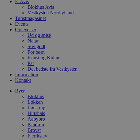
E-Avis
.blok
Blokhus Avis
_fbp
_ga_PJR83J7HYC
.blok
Vestkysten Nordjylland
Turistmagasinet
Events
pysTrafficSource
.blok
_gat_gtag_UA_74178830_1
Oplevelser
Ud og spise
YSC
Natur
Sov godt
For børn
VISITOR_INFO1_LIVE
Kunst og Kultur
Par
Det bedste fra Vestkysten
Information
__Secure-YNID
Kontakt
Byer
Blokhus
Løkken
Lønstrup
Hirtshals
Aabybro
Pandrup
Brovst
Fjerritslev