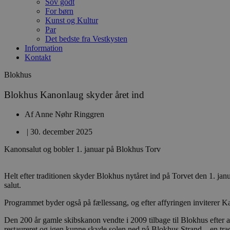
Sov godt
For børn
Kunst og Kultur
Par
Det bedste fra Vestkysten
Information
Kontakt
Blokhus
Blokhus Kanonlaug skyder året ind
Af
Anne Nøhr Ringgren
|
30. december 2025
Kanonsalut og bobler 1. januar på Blokhus Torv
Helt efter traditionen skyder Blokhus nytåret ind på Torvet den 1. ja
salut.
Programmet byder også på fællessang, og efter affyringen inviterer Kan
Den 200 år gamle skibskanon vendte i 2009 tilbage til Blokhus efter a
restaureret og igen kunne skyde solen ned på Blokhus Strand – en tradit