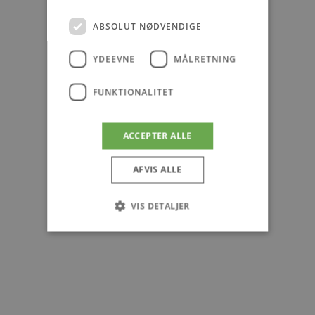
ABSOLUT NØDVENDIGE
YDEEVNE
MÅLRETNING
FUNKTIONALITET
ACCEPTER ALLE
AFVIS ALLE
VIS DETALJER
Absolut nødvendige
Ydeevne
Målretning
Funktionalitet
Absolut nødvendige cookies muliggør