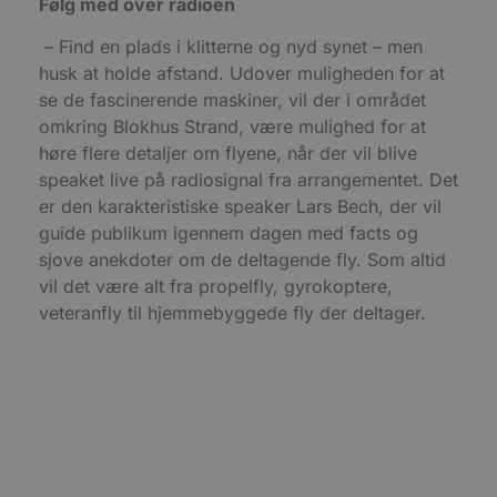
Følg med over radioen
e
i
d
– Find en plads i klitterne og nyd synet – men
o
v
husk at holde afstand. Udover muligheden for at
b
D
se de fascinerende maskiner, vil der i området
e
omkring Blokhus Strand, være mulighed for at
g
n
høre flere detaljer om flyene, når der vil blive
h
b
speaket live på radiosignal fra arrangementet. Det
s
er den karakteristiske speaker Lars Bech, der vil
w
e
guide publikum igennem dagen med facts og
e
o
sjove anekdoter om de deltagende fly. Som altid
l
e
vil det være alt fra propelfly, gyrokoptere,
m
veteranfly til hjemmebyggede fly der deltager.
CookieScriptConsent
4 uger 2
D
CookieScript
dage
b
blokhus.dk
C
S
t
h
p
s
b
e
a