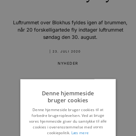
Luftrummet over Blokhus fyldes igen af brummen,
når 20 forskelligartede fly indtager luftrummet
søndag den 30. august.
|
23. JULI 2020
NYHEDER
Denne hjemmeside
bruger cookies
Denne hjemmeside bruger cookies til at
forbedre brugeroplevelsen. Ved at bruge
vores hjemmeside giver du samtykke til alle
cookies i overensstemmelse med vores
cookiepolitik.
Læs mere