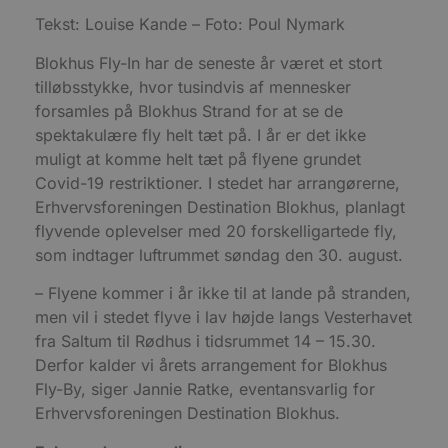
hjemmesidens grundlæggende funktionalitet
såsom brugerlogin og kontoadministration.
Tekst: Louise Kande – Foto: Poul Nymark
Hjemmesiden kan ikke bruges korrekt uden de
absolut nødvendige cookies.
Blokhus Fly-In har de seneste år været et stort
Udbyder
/
tilløbsstykke, hvor tusindvis af mennesker
Navn
Udløbsdato
B
Domæne
forsamles på Blokhus Strand for at se de
pys_session_limit
.blokhus.dk
59 minutter
D
spektakulære fly helt tæt på. I år er det ikke
57
b
sekunder
b
muligt at komme helt tæt på flyene grundet
m
Covid-19 restriktioner. I stedet har arrangørerne,
b
u
Erhvervsforeningen Destination Blokhus, planlagt
s
s
flyvende oplevelser med 20 forskelligartede fly,
i
som indtager luftrummet søndag den 30. august.
g
d
f
– Flyene kommer i år ikke til at lande på stranden,
h
y
men vil i stedet flyve i lav højde langs Vesterhavet
f
m
fra Saltum til Rødhus i tidsrummet 14 – 15.30.
t
Derfor kalder vi årets arrangement for Blokhus
PHPSESSID
Session
C
PHP.net
Fly-By, siger Jannie Ratke, eventansvarlig for
g
blokhus.dk
a
Erhvervsforeningen Destination Blokhus.
b
s