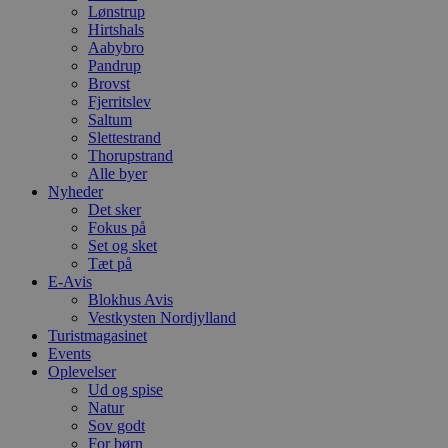
Lønstrup
Hirtshals
Aabybro
Pandrup
Brovst
Fjerritslev
Saltum
Slettestrand
Thorupstrand
Alle byer
Nyheder
Det sker
Fokus på
Set og sket
Tæt på
E-Avis
Blokhus Avis
Vestkysten Nordjylland
Turistmagasinet
Events
Oplevelser
Ud og spise
Natur
Sov godt
For børn