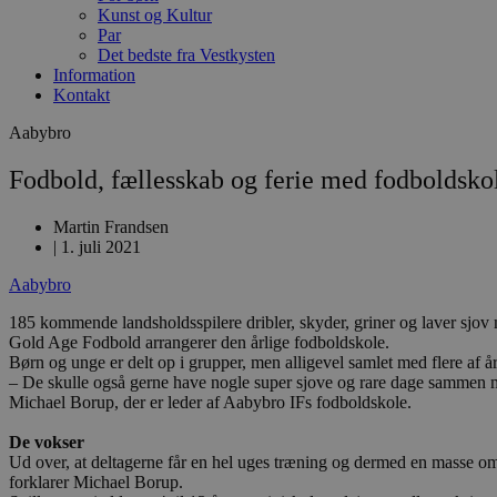
Kunst og Kultur
Par
Det bedste fra Vestkysten
Information
Kontakt
Aabybro
Fodbold, fællesskab og ferie med fodboldsko
Martin Frandsen
|
1. juli 2021
Aabybro
185 kommende landsholdsspilere dribler, skyder, griner og laver s
Gold Age Fodbold arrangerer den årlige fodboldskole.
Børn og unge er delt op i grupper, men alligevel samlet med flere af å
– De skulle også gerne have nogle super sjove og rare dage sammen m
Michael Borup, der er leder af Aabybro IFs fodboldskole.
De vokser
Ud over, at deltagerne får en hel uges træning og dermed en masse om
forklarer Michael Borup.