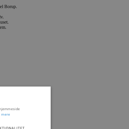
ael Borup.
lv.
uset.
jem.
s hjemmeside
 mere
KTIONALITET