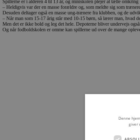
Spillerne er i alderen 4 til 13 år, og miniskolen plejer at tælle omkring
– Heldigvis var der en masse forældre og, som meldte sig som trænere 
Desuden deltager også en masse ung-trænere fra klubben, og de udvik
– Når man som 15-17 årig står med 10-15 børn, så lærer man, hvad det 
Men det er ikke bold og leg det hele. Depoterne bliver undervejs også 
Og når fodboldskolen er omme kan spillerne ud over de mange oplevels
Denne hjemm
giver 
ABSOL