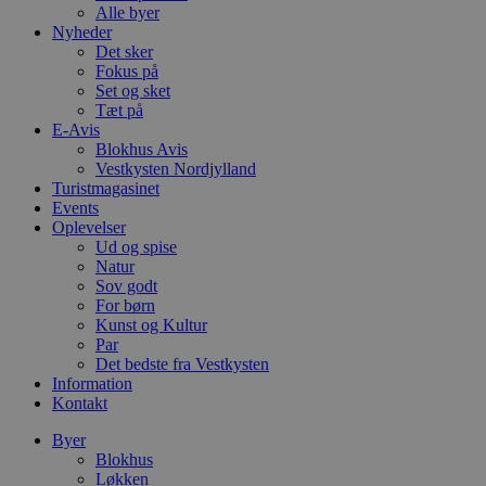
Alle byer
Nyheder
Det sker
Fokus på
Set og sket
Tæt på
E-Avis
Blokhus Avis
Vestkysten Nordjylland
Turistmagasinet
Events
Oplevelser
Ud og spise
Natur
Sov godt
For børn
Kunst og Kultur
Par
Det bedste fra Vestkysten
Information
Kontakt
Byer
Blokhus
Løkken