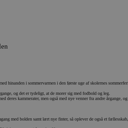
len
jov med hinanden i sommervarmen i den første uge af skolernes somme
rgange, og det er tydeligt, at de morer sig med fodbold og leg.
ed deres kammerater, men også med nye venner fra andre årgange, og de
gang med bolden samt lært nye finter, så oplever de også et fællesska