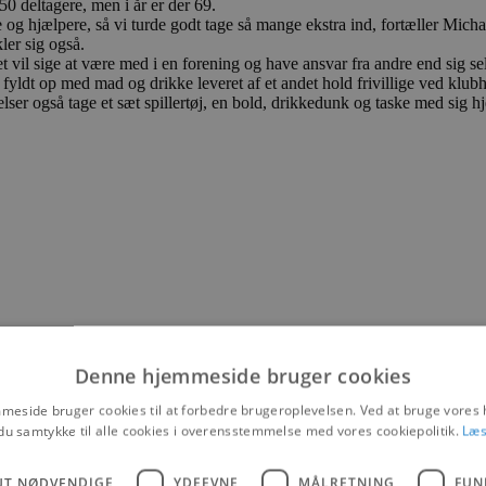
 50 deltagere, men i år er der 69.
og hjælpere, så vi turde godt tage så mange ekstra ind, fortæller Mich
ler sig også.
vil sige at være med i en forening og have ansvar fra andre end sig se
fyldt op med mad og drikke leveret af et andet hold frivillige ved klubh
er også tage et sæt spillertøj, en bold, drikkedunk og taske med sig h
Denne hjemmeside bruger cookies
eside bruger cookies til at forbedre brugeroplevelsen. Ved at bruge vore
du samtykke til alle cookies i overensstemmelse med vores cookiepolitik.
Læs
UT NØDVENDIGE
YDEEVNE
MÅLRETNING
FUN