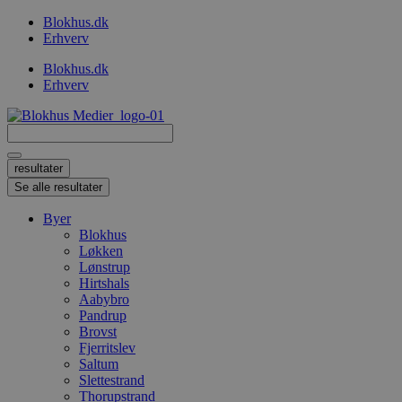
Videre
Blokhus.dk
til
Erhverv
indhold
Blokhus.dk
Erhverv
Search
...
resultater
Se alle resultater
Byer
Blokhus
Løkken
Lønstrup
Hirtshals
Aabybro
Pandrup
Brovst
Fjerritslev
Saltum
Slettestrand
Thorupstrand