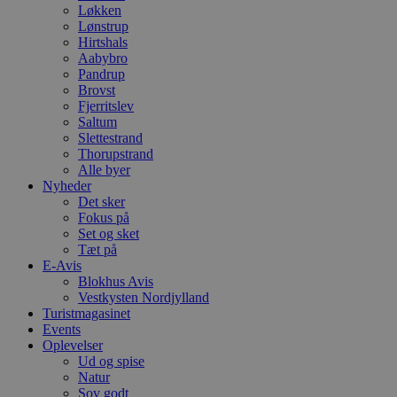
Løkken
Lønstrup
Hirtshals
Aabybro
Pandrup
Brovst
Fjerritslev
Saltum
Slettestrand
Thorupstrand
Alle byer
Nyheder
Det sker
Fokus på
Set og sket
Tæt på
E-Avis
Blokhus Avis
Vestkysten Nordjylland
Turistmagasinet
Events
Oplevelser
Ud og spise
Natur
Sov godt