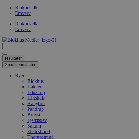
Videre
Blokhus.dk
til
Erhverv
indhold
Blokhus.dk
Erhverv
Search
...
resultater
Se alle resultater
Byer
Blokhus
Løkken
Lønstrup
Hirtshals
Aabybro
Pandrup
Brovst
Fjerritslev
Saltum
Slettestrand
Thorupstrand