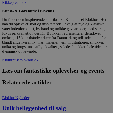
Rikkeprecht.dk
Hjemmesiden kan ikke bruges korrekt uden de
absolut nødvendige cookies.
Kunst- & Gavebutik i Blokhus
Udbyder
/
Navn
Udløbsdato
B
Du finder den inspirerende kunstbutik i Kulturhuset Blokhus. Her
Domæne
kan du opleve et stort og inspirerende udvalg af nye og klassiske
pys_session_limit
.blokhus.dk
59 minutter
D
varer indenfor kunst, by hand og unikke gaveartikler, med særlig
57
b
fokus på kvalitet og design. Butikken repræsenterer derudover
sekunder
b
m
omkring 15 kunsthåndværkere fra Danmark og udlandet indenfor
b
blandt andet keramik, glas, malerier, jern, illustrationer, smykker,
u
unika og brugskunst af høj kvalitet., således butikken hele tiden er
s
dynamisk og levende.
s
i
g
Kulturhusetblokhus.dk
d
f
h
Læs om fantastiske oplevelser og events
y
f
m
Relaterede artikler
t
PHPSESSID
Session
C
PHP.net
g
blokhus.dk
Blokhus
Nyheder
a
b
s
Unik beliggenhed til salg
e
i