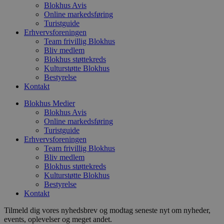
såsom
Blokhus Avis
fra
Online markedsføring
tredj
Turistguide
_gat_gtag_UA_74178830_1
.blokhus.dk
59
Denne
Erhvervsforeningen
sekunder
del a
Team frivillig Blokhus
Analyt
Bliv medlem
at be
anmo
Blokhus støttekreds
(hast
Kulturstøtte Blokhus
gasbe
Bestyrelse
Kontakt
YSC
Session
Denne
Google LLC
indst
.youtube.com
til at
Blokhus Medier
af in
Blokhus Avis
Online markedsføring
VISITOR_INFO1_LIVE
5 måneder
Denne
Google LLC
4 uger
indst
Turistguide
.youtube.com
for at
Erhvervsforeningen
bruge
Team frivillig Blokhus
Youtu
Bliv medlem
er ind
webst
Blokhus støttekreds
også 
Kulturstøtte Blokhus
webs
Bestyrelse
bruge
gamle
Kontakt
Yout
græns
Tilmeld dig vores nyhedsbrev og modtag seneste nyt om nyheder,
events, oplevelser og meget andet.
__Secure-YNID
.youtube.com
5 måneder
Denne