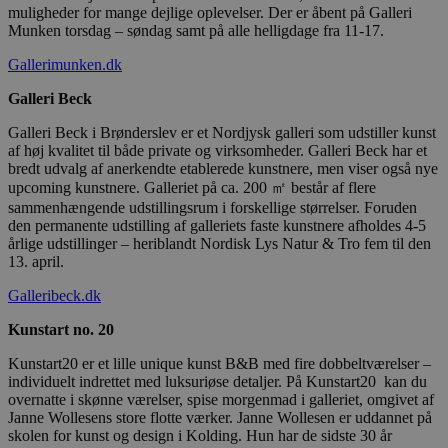
muligheder for mange dejlige oplevelser. Der er åbent på Galleri
Munken torsdag – søndag samt på alle helligdage fra 11-17.
Gallerimunken.dk
Galleri Beck
Galleri Beck i Brønderslev er et Nordjysk galleri som udstiller kunst
af høj kvalitet til både private og virksomheder. Galleri Beck har et
bredt udvalg af anerkendte etablerede kunstnere, men viser også nye
upcoming kunstnere. Galleriet på ca. 200 ㎡ består af flere
sammenhængende udstillingsrum i forskellige størrelser. Foruden
den permanente udstilling af galleriets faste kunstnere afholdes 4-5
årlige udstillinger – heriblandt Nordisk Lys Natur & Tro fem til den
13. april.
Galleribeck.dk
Kunstart no. 20
Kunstart20 er et lille unique kunst B&B med fire dobbeltværelser –
individuelt indrettet med luksuriøse detaljer. På Kunstart20 kan du
overnatte i skønne værelser, spise morgenmad i galleriet, omgivet af
Janne Wollesens store flotte værker. Janne Wollesen er uddannet på
skolen for kunst og design i Kolding. Hun har de sidste 30 år