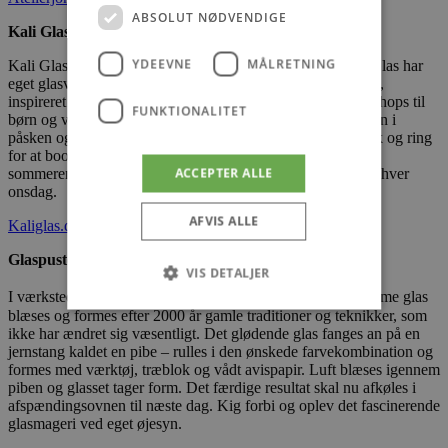
ABSOLUT NØDVENDIGE
Kali Glas
YDEEVNE
MÅLRETNING
Kali Glas er en gårdbutik, beliggende ved Børglum. Kali Glas har
eget glasværk og sælger eksklusiv gave- og bolig sortiment,
inspireret af skandinavisk æstetik. Kali Glas tilbyder workshops til
FUNKTIONALITET
børn og voksne i alle aldre – der er workshops om onsdagen i
påsken og efter påske. Workshoppen er fra kl. 14.00 – husk og ring
for at booke tid senest dagen før på tlf. 20 57 33 50. I hele
ACCEPTER ALLE
sommeren kan du og dine nærmeste afprøve workshoppen hver
onsdag.
AFVIS ALLE
Kaliglas.dk
Glaspusteriet Rikke Precht i Lønstrup
VIS DETALJER
I værkstedet kan du opleve hvordan det 1100 ℃ grader varme glas
blæses og formes efter 2000 år gamle traditioner og teknikker, som
ikke har ændret sig væsentligt. Det glødende glas fanges an på en
Absolut nødvendige
Ydeevne
jernstang kaldet en pibe – rulles i den ønskede farvekombination og
formes med værktøj, træblok og vådt avispapir. Luft blæses igennem
Målretning
Funktionalitet
piben og glasset tager form. Det færdige resultat skal nu afkøles i
afspændingsovnen til næste dag. Kig forbi og oplev det fascinerende
Absolut nødvendige cookies muliggør
glasmageri ved eget øjesyn.
hjemmesidens grundlæggende funktionalitet
såsom brugerlogin og kontoadministration.