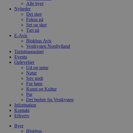
Alle byer
Nyheder
Det sker
Fokus på
Set og sket
Tæt på
E-Avis
Blokhus Avis
Vestkysten Nordjylland
Turistmagasinet
Events
Oplevelser
Ud og spise
Natur
Sov godt
For børn
Kunst og Kultur
Par
Det bedste fra Vestkysten
Information
Kontakt
Erhverv
Byer
Blokhus