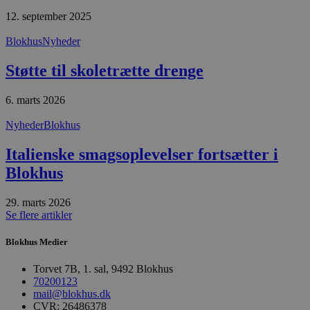
d
12. september 2025
o
v
b
Blokhus
Nyheder
D
e
g
Støtte til skoletrætte drenge
n
h
b
6. marts 2026
s
w
e
Nyheder
Blokhus
e
o
Italienske smagsoplevelser fortsætter i
l
e
Blokhus
m
CookieScriptConsent
4 uger 2
D
CookieScript
dage
b
blokhus.dk
29. marts 2026
C
Se flere artikler
S
t
h
Blokhus Medier
p
s
Torvet 7B, 1. sal, 9492 Blokhus
b
e
70200123
a
mail@blokhus.dk
S
CVR: 26486378
c