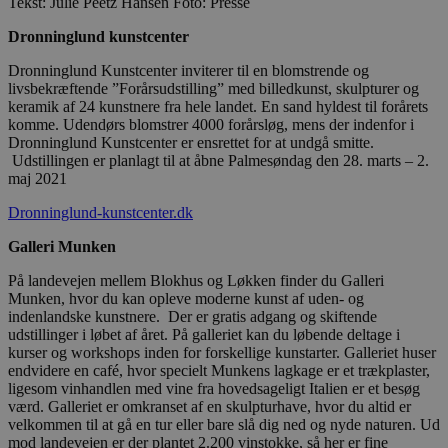
Tekst: Julie Peetz Hansen Foto: Presse
Dronninglund kunstcenter
Dronninglund Kunstcenter inviterer til en blomstrende og
livsbekræftende ”Forårsudstilling” med billedkunst, skulpturer og
keramik af 24 kunstnere fra hele landet. En sand hyldest til forårets
komme. Udendørs blomstrer 4000 forårsløg, mens der indenfor i
Dronninglund Kunstcenter er ensrettet for at undgå smitte.
Udstillingen er planlagt til at åbne Palmesøndag den 28. marts – 2.
maj 2021
Dronninglund-kunstcenter.dk
Galleri Munken
På landevejen mellem Blokhus og Løkken finder du Galleri
Munken, hvor du kan opleve moderne kunst af uden- og
indenlandske kunstnere. Der er gratis adgang og skiftende
udstillinger i løbet af året. På galleriet kan du løbende deltage i
kurser og workshops inden for forskellige kunstarter. Galleriet huser
endvidere en café, hvor specielt Munkens lagkage er et trækplaster,
ligesom vinhandlen med vine fra hovedsageligt Italien er et besøg
værd. Galleriet er omkranset af en skulpturhave, hvor du altid er
velkommen til at gå en tur eller bare slå dig ned og nyde naturen. Ud
mod landevejen er der plantet 2.200 vinstokke, så her er fine