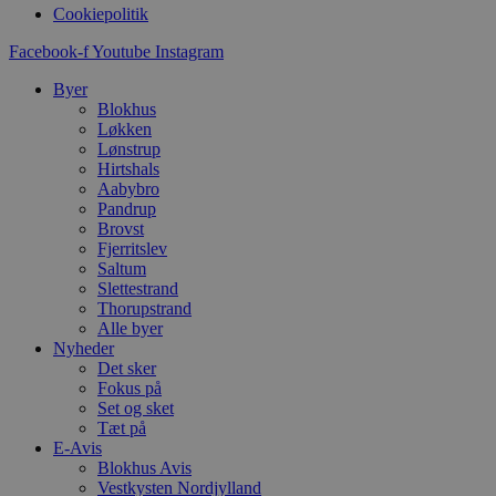
f
Cookiepolitik
k
Facebook-f
Youtube
Instagram
pys_start_session
.blokhus.dk
Session
D
b
Byer
o
b
Blokhus
t
Løkken
d
Lønstrup
g
h
Hirtshals
o
Aabybro
e
Pandrup
h
Brovst
ti
Fjerritslev
VISITOR_PRIVACY_METADATA
5 måneder
D
YouTube
Saltum
4 uger
b
.youtube.com
Slettestrand
g
Thorupstrand
b
s
Alle byer
p
Nyheder
f
Det sker
i
w
Fokus på
r
Set og sket
p
Tæt på
b
E-Avis
s
f
Blokhus Avis
p
Vestkysten Nordjylland
b