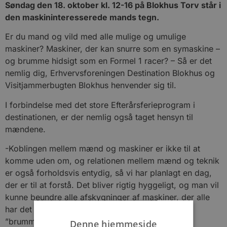
Søndag den 18. oktober kl. 12-16 på Blokhus Torv står i
den maskininteresserede mands tegn.
Er du mand og vild med alle mulige og umulige
maskiner? Maskiner, der kan snurre som en symaskine –
og brumme hidsigt som en Formel 1 racer? – Så er det
nemlig dig, Erhvervsforeningen Destination Blokhus og
Visitjammerbugten Blokhus henvender sig til.
I forbindelse med det store Efterårsferieprogram i
destinationen, er der nemlig også taget hensyn til
mændene.
-Koblingen mellem mænd og maskiner er ikke til at
komme uden om, og relationen mellem mænd og teknik
er også forholdsvis entydig, så vi har planlagt en dag,
der er til at forstå. Det bliver rigtig hyggeligt, og man vil
kunne beundre alle afskygninger af maskiner, der alle
har det til fælles, at de har en motor og kan sige
”brummmm”, forklarer Jannie Ratke fra
Denne hjemmeside