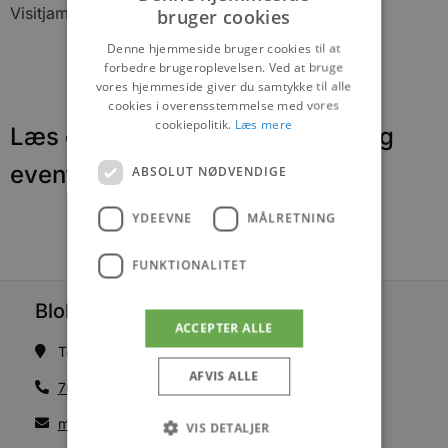
Visitjammerbugten med et smil
bruger cookies
Denne hjemmeside bruger cookies til at
forbedre brugeroplevelsen. Ved at bruge
vores hjemmeside giver du samtykke til alle
cookies i overensstemmelse med vores
cookiepolitik.
Læs mere
Læs om fantastiske oplevelser og
events
ABSOLUT NØDVENDIGE
YDEEVNE
MÅLRETNING
FUNKTIONALITET
Blokhus Medier
ACCEPTER ALLE
Torvet 7B, 1. sal, 9492 Blokhus
AFVIS ALLE
70200123
mail@blokhus.dk
VIS DETALJER