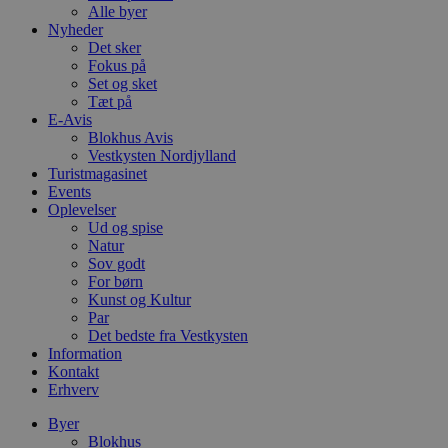
Alle byer
Nyheder
Det sker
Fokus på
Set og sket
Tæt på
E-Avis
Blokhus Avis
Vestkysten Nordjylland
Turistmagasinet
Events
Oplevelser
Ud og spise
Natur
Sov godt
For børn
Kunst og Kultur
Par
Det bedste fra Vestkysten
Information
Kontakt
Erhverv
Byer
Blokhus