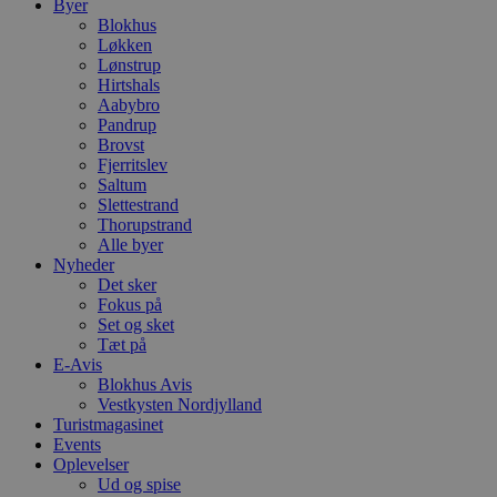
Byer
p
Blokhus
s
b
Løkken
e
Lønstrup
a
Hirtshals
S
c
Aabybro
f
Pandrup
k
Brovst
Fjerritslev
pys_start_session
.blokhus.dk
Session
D
b
Saltum
o
Slettestrand
b
Thorupstrand
t
d
Alle byer
g
Nyheder
h
Det sker
o
Fokus på
e
h
Set og sket
ti
Tæt på
E-Avis
VISITOR_PRIVACY_METADATA
5 måneder
D
YouTube
Blokhus Avis
4 uger
b
.youtube.com
g
Vestkysten Nordjylland
b
Turistmagasinet
s
Events
p
f
Oplevelser
i
Ud og spise
w