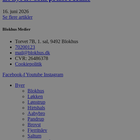
Målretning
Funktionalitet
16. juni 2026
Se flere artikler
Absolut nødvendige cookies muliggør
hjemmesidens grundlæggende funktionalitet
Blokhus Medier
såsom brugerlogin og kontoadministration.
Hjemmesiden kan ikke bruges korrekt uden de
absolut nødvendige cookies.
Torvet 7B, 1. sal, 9492 Blokhus
70200123
Udbyder
/
Navn
Udløbsdato
B
mail@blokhus.dk
Domæne
CVR: 26486378
pys_session_limit
.blokhus.dk
59 minutter
D
Cookiepolitik
57
b
sekunder
b
Facebook-f
Youtube
Instagram
m
b
Byer
u
s
Blokhus
s
Løkken
i
Lønstrup
g
d
Hirtshals
f
Aabybro
h
Pandrup
y
Brovst
f
m
Fjerritslev
t
Saltum