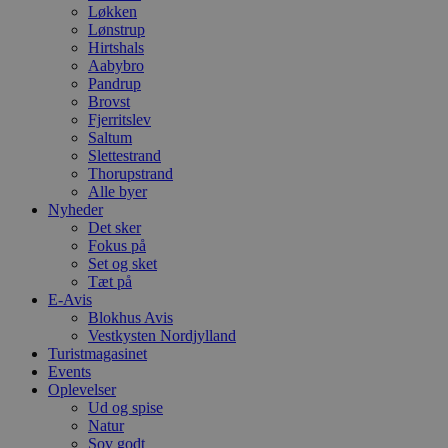
Løkken
Lønstrup
Hirtshals
Aabybro
Pandrup
Brovst
Fjerritslev
Saltum
Slettestrand
Thorupstrand
Alle byer
Nyheder
Det sker
Fokus på
Set og sket
Tæt på
E-Avis
Blokhus Avis
Vestkysten Nordjylland
Turistmagasinet
Events
Oplevelser
Ud og spise
Natur
Sov godt