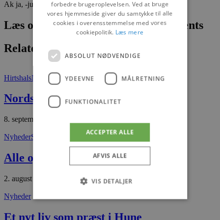
forbedre brugeroplevelsen. Ved at bruge
Ak ja, -julen er en travl tid…
vores hjemmeside giver du samtykke til alle
cookies i overensstemmelse med vores
Læs om fantastiske oplevelser og events
cookiepolitik.
Læs mere
Relaterede artikler
ABSOLUT NØDVENDIGE
Hirtshals
Nyheder
YDEEVNE
MÅLRETNING
Nordsøen undersøger
FUNKTIONALITET
8. september 2025
ACCEPTER ALLE
Nyheder
Slettestrand
Alle oplevelser bliver gratis
AFVIS ALLE
2. august 2026
VIS DETALJER
Nyheder
Et nyt liv som præst i Hune
Absolut nødvendige
Ydeevne