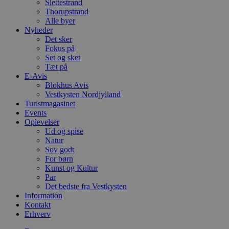
Slettestrand
PHPSESSID
Session
C
PHP.net
g
Thorupstrand
blokhus.dk
a
Alle byer
b
Nyheder
s
Det sker
e
i
Fokus på
d
Set og sket
o
Tæt på
v
b
E-Avis
D
Blokhus Avis
e
Vestkysten Nordjylland
g
Turistmagasinet
n
h
Events
b
Oplevelser
s
Ud og spise
w
e
Natur
e
Sov godt
o
For børn
l
Kunst og Kultur
e
m
Par
Det bedste fra Vestkysten
CookieScriptConsent
4 uger 2
D
CookieScript
Information
dage
b
blokhus.dk
Kontakt
C
S
Erhverv
t
h