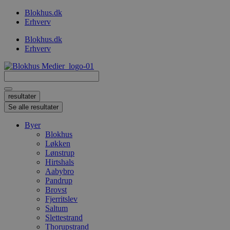
Videre
Blokhus.dk
til
Erhverv
indhold
Blokhus.dk
Erhverv
Search
...
resultater
Se alle resultater
Byer
Blokhus
Løkken
Lønstrup
Hirtshals
Aabybro
Pandrup
Brovst
Fjerritslev
Saltum
Slettestrand
Thorupstrand