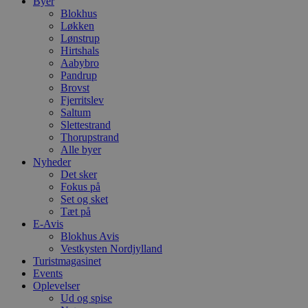
Byer
Blokhus
Løkken
Lønstrup
Hirtshals
Aabybro
Pandrup
Brovst
Fjerritslev
Saltum
Slettestrand
Thorupstrand
Alle byer
Nyheder
Det sker
Fokus på
Set og sket
Tæt på
E-Avis
Blokhus Avis
Vestkysten Nordjylland
Turistmagasinet
Events
Oplevelser
Ud og spise