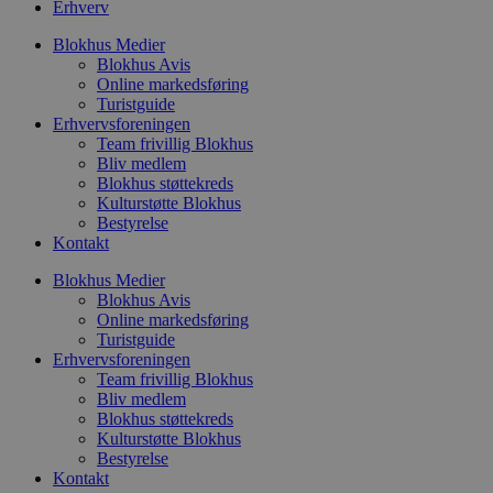
d
Erhverv
g
h
Blokhus Medier
o
Blokhus Avis
e
h
Online markedsføring
ti
Turistguide
Erhvervsforeningen
VISITOR_PRIVACY_METADATA
5 måneder
D
YouTube
4 uger
b
Team frivillig Blokhus
.youtube.com
g
Bliv medlem
b
Blokhus støttekreds
s
Kulturstøtte Blokhus
p
f
Bestyrelse
i
Kontakt
w
r
Blokhus Medier
p
b
Blokhus Avis
s
Online markedsføring
f
Turistguide
p
b
Erhvervsforeningen
p
Team frivillig Blokhus
o
Bliv medlem
i
Blokhus støttekreds
d
p
Kulturstøtte Blokhus
b
Bestyrelse
f
Kontakt
s