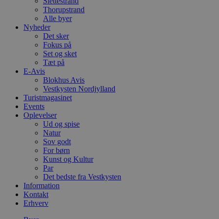
Slettestrand
Thorupstrand
Alle byer
Nyheder
Det sker
Fokus på
Set og sket
Tæt på
E-Avis
Blokhus Avis
Vestkysten Nordjylland
Turistmagasinet
Events
Oplevelser
Ud og spise
Natur
Sov godt
For børn
Kunst og Kultur
Par
Det bedste fra Vestkysten
Information
Kontakt
Erhverv