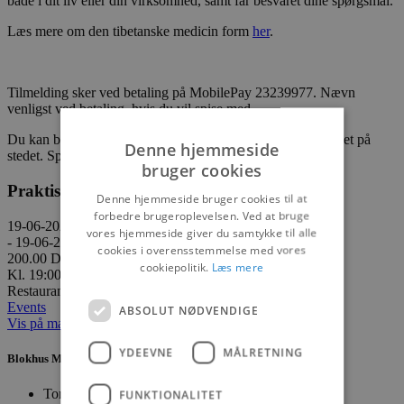
både i dit liv eller din virksomhed, samt får besvaret dine spørgsmål.
Læs mere om den tibetanske medicin form
her
.
Tilmelding sker ved betaling på MobilePay 23239977. Nævn
venligst ved betaling, hvis du vil spise med.
Du kan bestille Tapas Tallerken for
kr. 150,- og betale for det på
Denne hjemmeside
stedet.
Spisningen starter kl. 18.00
bruger cookies
Praktisk information
Denne hjemmeside bruger cookies til at
forbedre brugeroplevelsen. Ved at bruge
19-06-2024
vores hjemmeside giver du samtykke til alle
- 19-06-2024
cookies i overensstemmelse med vores
200.00 DKK
cookiepolitik.
Læs mere
Kl. 19:00
Restaurant Nordstjernen, Høkervej 1, 9492 Blokhus
Events
ABSOLUT NØDVENDIGE
Vis på maps
YDEEVNE
MÅLRETNING
Blokhus Medier
Torvet 7B, 1. sal, 9492 Blokhus
FUNKTIONALITET