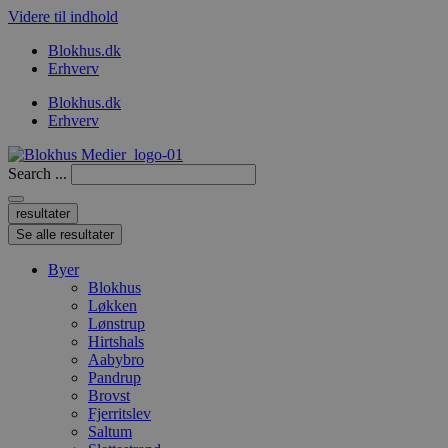
Videre til indhold
Blokhus.dk
Erhverv
Blokhus.dk
Erhverv
Search ...
resultater
Se alle resultater
Byer
Blokhus
Løkken
Lønstrup
Hirtshals
Aabybro
Pandrup
Brovst
Fjerritslev
Saltum