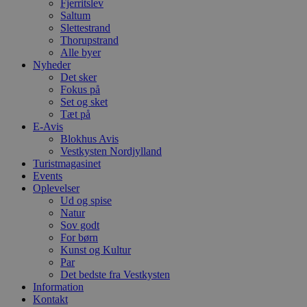
h
Fjerritslev
b
Saltum
s
Slettestrand
w
e
Thorupstrand
e
Alle byer
o
Nyheder
l
Det sker
e
m
Fokus på
Set og sket
CookieScriptConsent
4 uger 2
D
CookieScript
Tæt på
dage
b
blokhus.dk
C
E-Avis
S
Blokhus Avis
t
Vestkysten Nordjylland
h
Turistmagasinet
p
s
Events
b
Oplevelser
e
Ud og spise
a
S
Natur
c
Sov godt
f
For børn
k
Kunst og Kultur
pys_start_session
.blokhus.dk
Session
D
Par
b
Det bedste fra Vestkysten
o
Information
b
Kontakt
t