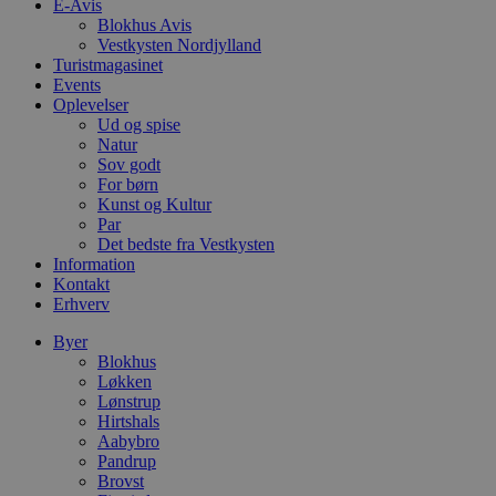
E-Avis
sekunder
b
Blokhus Avis
m
Vestkysten Nordjylland
b
u
Turistmagasinet
s
Events
s
Oplevelser
i
g
Ud og spise
d
Natur
f
Sov godt
h
For børn
y
f
Kunst og Kultur
m
Par
t
Det bedste fra Vestkysten
Information
PHPSESSID
Session
C
PHP.net
g
blokhus.dk
Kontakt
a
Erhverv
b
s
Byer
e
i
Blokhus
d
Løkken
o
Lønstrup
v
b
Hirtshals
D
Aabybro
e
Pandrup
g
Brovst
n