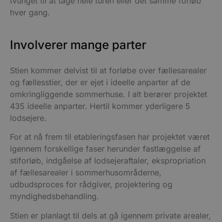
tvunget til at tage hele turen eller det samme forløb
hver gang.
Involverer mange parter
Stien kommer delvist til at forløbe over fællesarealer
og fællesstier, der er ejet i ideelle anparter af de
omkringliggende sommerhuse. I alt berører projektet
435 ideelle anparter. Hertil kommer yderligere 5
lodsejere.
For at nå frem til etableringsfasen har projektet været
igennem forskellige faser herunder fastlæggelse af
stiforløb, indgåelse af lodsejeraftaler, ekspropriation
af fællesarealer i sommerhusområderne,
udbudsproces for rådgiver, projektering og
myndighedsbehandling.
Stien er planlagt til dels at gå igennem private arealer,