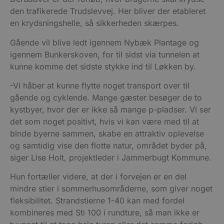
den trafikerede Trudslevvej. Her bliver der etableret
en krydsningshelle, så sikkerheden skærpes.
Gående vil blive ledt igennem Nybæk Plantage og
igennem Bunkerskoven, for til sidst via tunnelen at
kunne komme det sidste stykke ind til Løkken by.
-Vi håber at kunne flytte noget transport over til
gående og cyklende. Mange gæster besøger de to
kystbyer, hvor der er ikke så mange p-pladser. Vi ser
det som noget positivt, hvis vi kan være med til at
binde byerne sammen, skabe en attraktiv oplevelse
og samtidig vise den flotte natur, området byder på,
siger Lise Holt, projektleder i Jammerbugt Kommune.
Hun fortæller videre, at der i forvejen er en del
mindre stier i sommerhusområderne, som giver noget
fleksibilitet. Strandstierne 1-40 kan med fordel
kombineres med Sti 100 i rundture, så man ikke er