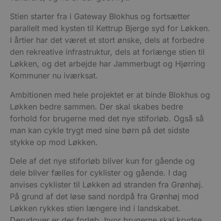
Stien starter fra i Gateway Blokhus og fortsætter
parallelt med kysten til Kettrup Bjerge syd for Løkken.
I årtier har det været et stort ønske, dels at forbedre
den rekreative infrastruktur, dels at forlænge stien til
Løkken, og det arbejde har Jammerbugt og Hjørring
Kommuner nu iværksat.
Ambitionen med hele projektet er at binde Blokhus og
Løkken bedre sammen. Der skal skabes bedre
forhold for brugerne med det nye stiforløb. Også så
man kan cykle trygt med sine børn på det sidste
stykke op mod Løkken.
Dele af det nye stiforløb bliver kun for gående og
dele bliver fælles for cyklister og gående. I dag
anvises cyklister til Løkken ad stranden fra Grønhøj.
På grund af det løse sand nordpå fra Grønhøj mod
Løkken rykkes stien længere ind i landskabet.
Derudover er der forløb, hvor brugerne skal krydse