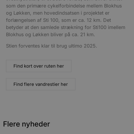
u
som den primære cykelforbindelse mellem Blokhus
s
s
og Løkken, men hovedindsatsen i projektet er
i
g
forlængelsen af Sti 100, som er ca. 12 km. Det
d
f
betyder at den samlede strækning for Sti100 imellem
h
Blokhus og Løkken bliver på ca. 21 km.
y
f
m
Stien forventes klar til brug ultimo 2025.
t
PHPSESSID
Session
C
PHP.net
g
blokhus.dk
a
Find kort over ruten her
b
s
e
i
Find flere vandrestier her
d
o
v
b
D
e
g
n
h
Flere nyheder
b
s
w