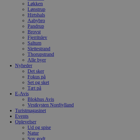
Løkken
Lønstrup
Hirtshals
Aabybro
Pandrup
Brovst
Fjerritslev
Saltum
Slettestrand
Thorupstrand
Alle byer
Nyheder
Det sker
Fokus på
Set og sket
Tæt på
E-Avis
Blokhus Avis
Vestkysten Nordjylland
Turistmagasinet
Events
Oplevelser
Ud og spise
Natur
Sov godt