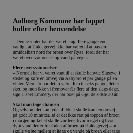
4 uger
indsti
.blokhus.dk
hjemmesiden for
side og brug
Doubl
at forbedre
spore sidevi
udfør
brugeroplevelsen
om, 
eller spore
_ga
1 år 1
Dette cooki
Google LLC
slutb
brugerhandlinger.
Aalborg Kommune har lappet
måned
til Google U
.blokhus.dk
hjem
- som er en
enhve
huller efter henvendelse
opdatering 
slutb
almindeligt
have 
analysetjen
besøg
cookie bruge
– Denne vinter har det været langt flere gange end
webst
mellem unik
vanligt, at Haldagervej ikke har været til at passere
at tildele et 
__Secure-
.youtube.com
5 måneder
Denne
umiddelbart nord for broen over Ryaa, fordi der har
genereret 
ROLLOUT_TOKEN
4 uger
af Yo
været oversvømmelse og vand på vejen.
klient-id. De
til at
hver sidean
ekspe
websted og b
tests
Flere oversvømmelser
beregne bes
udrul
– Normalt har vi været vant til at skulle benytte Slusevej i
kampagnedat
funkt
stedet og køre en omvej via Aabybro et par gange på en
webstedsana
rollo
vinter. Men i år har det jo været fem til seks gange, det er
sikrer
pys_landing_page
now-
1 uge
Denne cookie
en st
sket, og mon ikke vi fremover får flere af den slags dage,
coworking.com
spore den fø
oplev
sige Lisbet Emmery, der har boet på Gjøl de sidste 30 år.
.blokhus.dk
brugeren la
testp
besøger hj
bruge
hvilket lett
Skal man tage chancen
funkt
og relevant
video
Og selv om det kan lyde af lidt at skulle køre en omvej
eller sporing
pluds
på godt 10 minutter, så er det ikke rart på toppen af broen
analyseform
mens 
i morgenmørket at skulle vurdere, hvor meget og hvor
på si
_ga_PJR83J7HYC
.blokhus.dk
1 år 1
Denne cooki
dybt vand der er for foden af broen på Haldagervej – at
måned
Google Analy
pbid
.blokhus.dk
5 måneder
Denne
skulle vælge mellem at ligge og vende på broen eller tage
fortsætte se