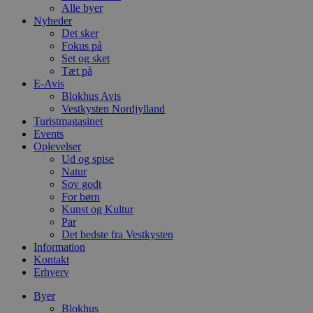
Alle byer
Nyheder
Det sker
Fokus på
Set og sket
Tæt på
E-Avis
Blokhus Avis
Vestkysten Nordjylland
Turistmagasinet
Events
Oplevelser
Ud og spise
Natur
Sov godt
For børn
Kunst og Kultur
Par
Det bedste fra Vestkysten
Information
Kontakt
Erhverv
Byer
Blokhus