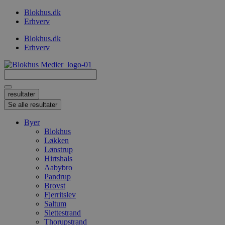
Videre
Blokhus.dk
til
Erhverv
indhold
Blokhus.dk
Erhverv
Search
...
resultater
Se alle resultater
Byer
Blokhus
Løkken
Lønstrup
Hirtshals
Aabybro
Pandrup
Brovst
Fjerritslev
Saltum
Slettestrand
Thorupstrand