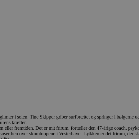
 glimter i solen. Tine Skipper griber surfbrættet og springer i bølgern
urens kræfter.
iden eller fremtiden. Det er mit frirum, fortæller den 47-årige coach, ps
n suser hen over skumtoppene i Vesterhavet. Løkken er det frirum, der s