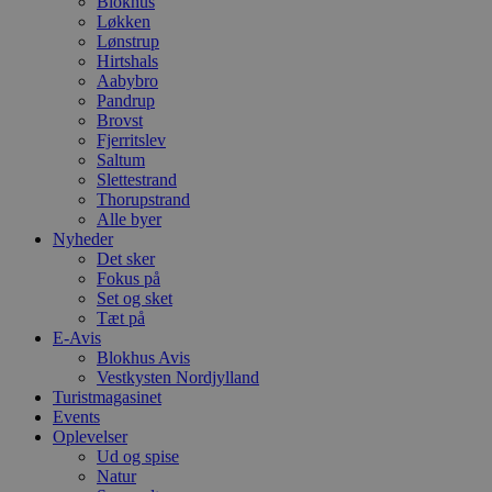
Blokhus
Løkken
Lønstrup
Hirtshals
Aabybro
Pandrup
Brovst
Fjerritslev
Saltum
Slettestrand
Thorupstrand
Alle byer
Nyheder
Det sker
Fokus på
Set og sket
Tæt på
E-Avis
Blokhus Avis
Vestkysten Nordjylland
Turistmagasinet
Events
Oplevelser
Ud og spise
Natur