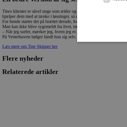
Tines klienter er såvel unge som ældre og både private, erhvervsleder
hjælper dem med at tænke i løsninger, så de kan gå nye veje og blive 
For hende starter det på brættet derude, hvor havet bruser, og hun mær
Man kan ikke blive sygemeldt fra livet, men man kan lære at tage kon
– Når jeg surfer, mærker jeg, hvem jeg er. Og det er en følelse, jeg aldr
På Vesterhavets bølger fandt hun sig selv. Det blev definitionen på l
Læs mere om Tine Skipper her
Flere nyheder
Absolut nødvendige cookies
kan ikke bruges korrekt ude
Relaterede artikler
Navn
pys_session_limit
PHPSESSID