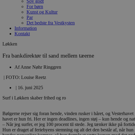
Sov godt
For børn
Kunst og Kultur
Par
Det bedste fra Vestkysten
Information
Kontakt
Løkken
Fra bankdirektør til sand mellem tæerne
Af
Anne Nøhr Ringgren
| FOTO: Louise Reetz
|
16. juni 2025
Surf i Løkken skaber frihed og ro
Bølgerne rejser sig foran hende, vinden rusker i håret, og Vesterhavet
havet er hun fri. Her er ingen deadlines, ingen støj – kun hende og nat
– Når jeg surfer, er jeg 100 procent til stede. Jeg tænker ikke på fort
Hun er draget af feriebyens stemning og alt det den består af, når hu