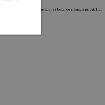
r ting, der giver og dræner energi og så begynde at handle på det. Hun
ivsretning.
ministration. Hjemmesiden
e gange en bruger kan
given periode, der forsøger
misbrug af tjenester.
-sproget. Dette er en
 variabler for
enereret nummer, hvordan
n et godt eksempel er at
 siderne.