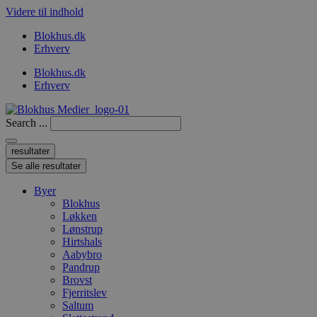
Videre til indhold
Blokhus.dk
Erhverv
Blokhus.dk
Erhverv
Search ...
resultater
Se alle resultater
Byer
Blokhus
Løkken
Lønstrup
Hirtshals
Aabybro
Pandrup
Brovst
Fjerritslev
Saltum