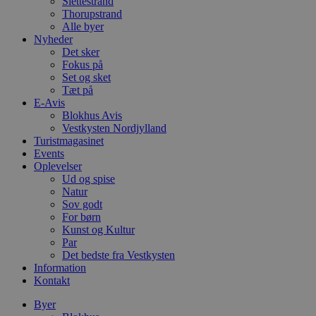
Slettestrand
Thorupstrand
Alle byer
Nyheder
Det sker
Fokus på
Set og sket
Tæt på
E-Avis
Blokhus Avis
Vestkysten Nordjylland
Turistmagasinet
Events
Oplevelser
Ud og spise
Natur
Sov godt
For børn
Kunst og Kultur
Par
Det bedste fra Vestkysten
Information
Kontakt
Byer