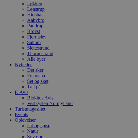
Løkken
Lønstrup
Hirtshals
Aabybro
Pandrup
Brovst
Fjerritslev
Saltum
Slettestrand
Thorupstrand
Alle byer
Nyheder
Det sker
Fokus på
Set og sket
Tæt på
E-Avis
Blokhus Avis
Vestkysten Nordjylland
Turistmagasinet
Events
Oplevelser
Ud og spise
Natur
Sov godt