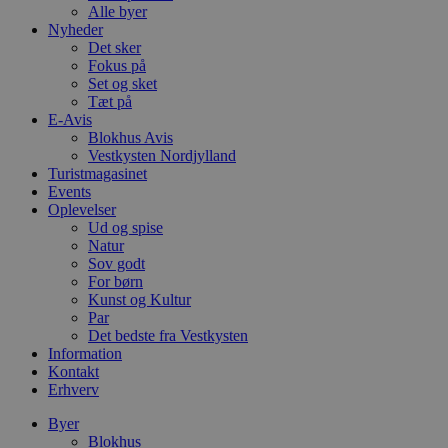
Alle byer
Nyheder
Det sker
Fokus på
Set og sket
Tæt på
E-Avis
Blokhus Avis
Vestkysten Nordjylland
Turistmagasinet
Events
Oplevelser
Ud og spise
Natur
Sov godt
For børn
Kunst og Kultur
Par
Det bedste fra Vestkysten
Information
Kontakt
Erhverv
Byer
Blokhus