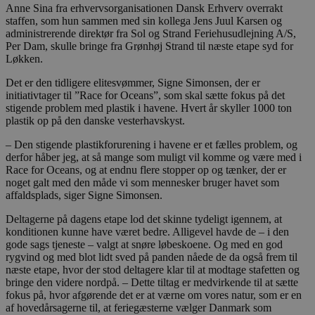
Anne Sina fra erhvervsorganisationen Dansk Erhverv overrakt
staffen, som hun sammen med sin kollega Jens Juul Karsen og
administrerende direktør fra Sol og Strand Feriehusudlejning A/S,
Per Dam, skulle bringe fra Grønhøj Strand til næste etape syd for
Løkken.
Det er den tidligere elitesvømmer, Signe Simonsen, der er
initiativtager til ”Race for Oceans”, som skal sætte fokus på det
stigende problem med plastik i havene. Hvert år skyller 1000 ton
plastik op på den danske vesterhavskyst.
– Den stigende plastikforurening i havene er et fælles problem, og
derfor håber jeg, at så mange som muligt vil komme og være med i
Race for Oceans, og at endnu flere stopper op og tænker, der er
noget galt med den måde vi som mennesker bruger havet som
affaldsplads, siger Signe Simonsen.
Deltagerne på dagens etape lod det skinne tydeligt igennem, at
konditionen kunne have været bedre. Alligevel havde de – i den
gode sags tjeneste – valgt at snøre løbeskoene. Og med en god
rygvind og med blot lidt sved på panden nåede de da også frem til
næste etape, hvor der stod deltagere klar til at modtage stafetten og
bringe den videre nordpå. – Dette tiltag er medvirkende til at sætte
fokus på, hvor afgørende det er at værne om vores natur, som er en
af hovedårsagerne til, at feriegæsterne vælger Danmark som