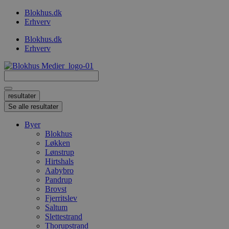
Videre
Blokhus.dk
til
Erhverv
indhold
Blokhus.dk
Erhverv
Search
...
resultater
Se alle resultater
Byer
Blokhus
Løkken
Lønstrup
Hirtshals
Aabybro
Pandrup
Brovst
Fjerritslev
Saltum
Slettestrand
Thorupstrand