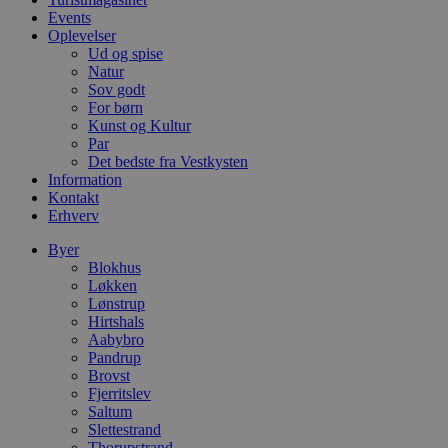
e
Events
m
Oplevelser
CookieScriptConsent
4 uger 2
D
CookieScript
Ud og spise
dage
b
blokhus.dk
Natur
C
S
Sov godt
t
For børn
h
Kunst og Kultur
p
Par
s
b
Det bedste fra Vestkysten
e
Information
a
Kontakt
S
c
Erhverv
f
k
Byer
Blokhus
pys_start_session
.blokhus.dk
Session
D
Løkken
b
o
Lønstrup
b
Hirtshals
t
Aabybro
d
g
Pandrup
h
Brovst
o
Fjerritslev
e
Saltum
h
ti
Slettestrand
Thorupstrand