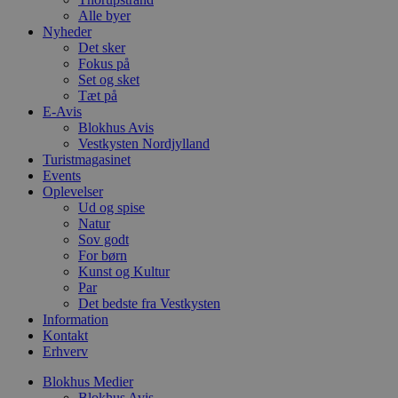
VISITOR_PRIVACY_METADATA
5 måneder
D
YouTube
Alle byer
4 uger
b
.youtube.com
g
Nyheder
b
Det sker
s
Fokus på
p
Set og sket
f
i
Tæt på
w
E-Avis
r
Blokhus Avis
p
b
Vestkysten Nordjylland
s
Turistmagasinet
f
Events
p
Oplevelser
b
p
Ud og spise
o
Natur
i
Sov godt
d
p
For børn
b
Kunst og Kultur
f
Par
s
Det bedste fra Vestkysten
Information
Kontakt
Erhverv
Udbyder
/
Navn
Udløbsdato
Beskrivelse
Blokhus Medier
Domæne
Udbyder
/
Navn
Udløbsdato
Beskrivelse
Blokhus Avis