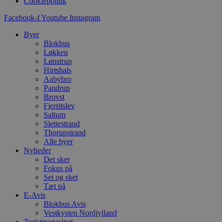
Cookiepolitik
g
d
f
Facebook-f
Youtube
Instagram
h
y
Byer
f
m
Blokhus
t
Løkken
Lønstrup
PHPSESSID
Session
C
PHP.net
Hirtshals
g
blokhus.dk
a
Aabybro
b
Pandrup
s
Brovst
e
Fjerritslev
i
d
Saltum
o
Slettestrand
v
Thorupstrand
b
D
Alle byer
e
Nyheder
g
Det sker
n
Fokus på
h
b
Set og sket
s
Tæt på
w
E-Avis
e
e
Blokhus Avis
o
Vestkysten Nordjylland
l
Turistmagasinet