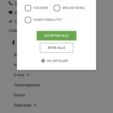
70200123
YDEEVNE
MÅLRETNING
mail@blokhus.dk
FUNKTIONALITET
CVR: 26486378
Cookiepolitik
ACCEPTER ALLE
AFVIS ALLE
Byer
VIS DETALJER
Nyheder
E-Avis
Absolut nødvendige
Ydeevne
Turistmagasinet
Målretning
Funktionalitet
Events
Absolut nødvendige cookies muliggør
hjemmesidens grundlæggende funktionalitet
såsom brugerlogin og kontoadministration.
Oplevelser
Hjemmesiden kan ikke bruges korrekt uden de
absolut nødvendige cookies.