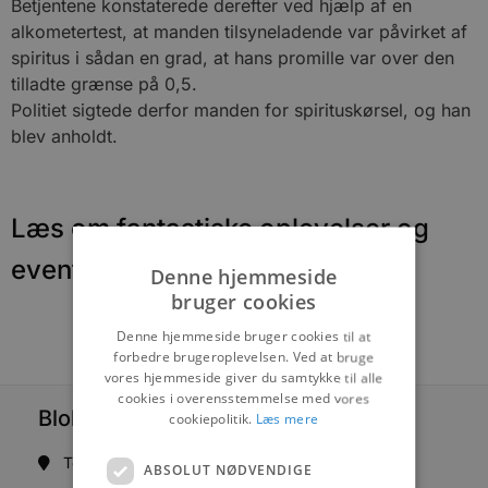
Betjentene konstaterede derefter ved hjælp af en
alkometertest, at manden tilsyneladende var påvirket af
spiritus i sådan en grad, at hans promille var over den
tilladte grænse på 0,5.
Politiet sigtede derfor manden for spirituskørsel, og han
blev anholdt.
Læs om fantastiske oplevelser og
events
Denne hjemmeside
bruger cookies
Denne hjemmeside bruger cookies til at
forbedre brugeroplevelsen. Ved at bruge
vores hjemmeside giver du samtykke til alle
cookies i overensstemmelse med vores
Blokhus Medier
cookiepolitik.
Læs mere
Torvet 7B, 1. sal, 9492 Blokhus
ABSOLUT NØDVENDIGE