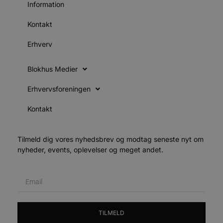
Information
Udbyder
/
Navn
Udløbsdato
B
Domæne
Kontakt
pys_session_limit
.blokhus.dk
59 minutter
D
Erhverv
57
b
sekunder
b
m
b
Blokhus Medier
u
s
s
Erhvervsforeningen
i
g
d
Kontakt
f
h
y
f
Tilmeld dig vores nyhedsbrev og modtag seneste nyt om
m
t
nyheder, events, oplevelser og meget andet.
PHPSESSID
Session
C
PHP.net
g
blokhus.dk
a
b
s
e
i
d
TILMELD
o