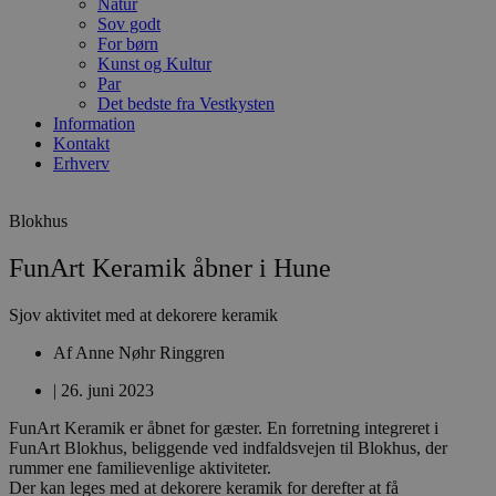
Natur
Sov godt
For børn
Kunst og Kultur
Par
Det bedste fra Vestkysten
Information
Kontakt
Erhverv
Blokhus
FunArt Keramik åbner i Hune
Sjov aktivitet med at dekorere keramik
Af
Anne Nøhr Ringgren
|
26. juni 2023
FunArt Keramik er åbnet for gæster. En forretning integreret i
FunArt Blokhus, beliggende ved indfaldsvejen til Blokhus, der
rummer ene familievenlige aktiviteter.
Der kan leges med at dekorere keramik for derefter at få