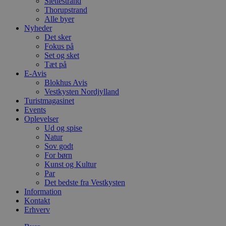
Slettestrand
Thorupstrand
Alle byer
Nyheder
Det sker
Fokus på
Set og sket
Tæt på
E-Avis
Blokhus Avis
Vestkysten Nordjylland
Turistmagasinet
Events
Oplevelser
Ud og spise
Natur
Sov godt
For børn
Kunst og Kultur
Par
Det bedste fra Vestkysten
Information
Kontakt
Erhverv