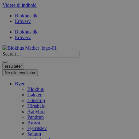
Videre til indhold
Blokhus.dk
Erhverv
Blokhus.dk
Erhverv
Search ...
resultater
Se alle resultater
Byer
Blokhus
Løkken
Lønstrup
Hirtshals
Aabybro
Pandrup
Brovst
Fjerritslev
Saltum