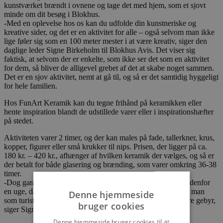
kunstværket brændt i ovnene og tage det med hjem, som et sjovt
minde om dit besøg i Blokhus.
-Med en oplevelse hos os kan du udfolde din kunstneriske og
kreative sider, og det er en aktivitet for alle – også selvom man ikke
lige føler sig som en 100 meter mester i at være kreativ, siger den
daglige leder Signe Birkeholm til Blokhus Avis. Det viser sig
faktisk, at selvom der er enkelte, som ikke ser det som en aktivitet
for dem, så bliver de alligevel grebet af det at skabe noget sammen.
Det er en sjov aktivitet, nemt at gå til, og så er det samtidig hyggeligt
for hele familien.
Hos FunArt Keramik kan du tegne frihånd på keramikken eller
hente inspiration blandt de udstillede varer eller i inspirationshæfter
på stedet.
Aktiviteten varer 2 timer, og der kan males på fade, tallerkner, krus,
kopper, figurer eller små krukker til nips. Prisen, der ligger på ca.
180 kr. – 420 kr., afhænger af hvilken keramik der vælges, og så er
der betalt for både glasering og brænding, som varer omkring 36-38
timer.
-Dog garanterer vi ikke afhentning af keramikken førend indenfor
en uge, da vi prøver at fylde ovnene op, men i tilfælde af at man
Denne hjemmeside
som turist er rejst hjem, så kan det eftersendes mod et mindre gebyr,
bruger cookies
siger Signe Birkeholm.
Denne hjemmeside bruger cookies til at