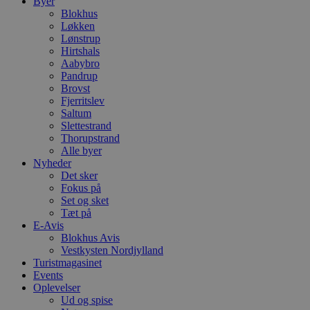
Byer
Blokhus
Løkken
Lønstrup
Hirtshals
Aabybro
Pandrup
Brovst
Fjerritslev
Saltum
Slettestrand
Thorupstrand
Alle byer
Nyheder
Det sker
Fokus på
Set og sket
Tæt på
E-Avis
Blokhus Avis
Vestkysten Nordjylland
Turistmagasinet
Events
Oplevelser
Ud og spise