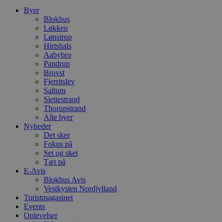
h
p
Byer
s
Blokhus
b
Løkken
e
a
Lønstrup
S
Hirtshals
c
Aabybro
f
Pandrup
k
Brovst
pys_start_session
.blokhus.dk
Session
D
Fjerritslev
b
Saltum
o
b
Slettestrand
t
Thorupstrand
d
Alle byer
g
Nyheder
h
o
Det sker
e
Fokus på
h
Set og sket
ti
Tæt på
VISITOR_PRIVACY_METADATA
5 måneder
D
YouTube
E-Avis
4 uger
b
.youtube.com
Blokhus Avis
g
Vestkysten Nordjylland
b
s
Turistmagasinet
p
Events
f
Oplevelser
i