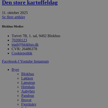
Den store kartoffeldag
Absolut nødvendige
Ydeevne
Målretning
Funktionalitet
11. oktober 2025
Se flere artikler
Absolut nødvendige cookies muliggør
hjemmesidens grundlæggende funktionalitet
såsom brugerlogin og kontoadministration.
Blokhus Medier
Hjemmesiden kan ikke bruges korrekt uden de
absolut nødvendige cookies.
Torvet 7B, 1. sal, 9492 Blokhus
Udbyder
/
70200123
Navn
Udløbsdato
B
Domæne
mail@blokhus.dk
CVR: 26486378
pys_session_limit
.blokhus.dk
59 minutter
D
Cookiepolitik
57
b
sekunder
b
m
Facebook-f
Youtube
Instagram
b
u
Byer
s
Blokhus
s
i
Løkken
g
Lønstrup
d
Hirtshals
f
Aabybro
h
y
Pandrup
f
Brovst
m
Fjerritslev
t