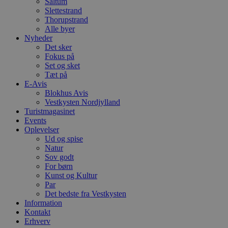
Saltum
PHPSESSID
Session
C
PHP.net
Slettestrand
g
blokhus.dk
Thorupstrand
a
Alle byer
b
s
Nyheder
e
Det sker
i
Fokus på
d
o
Set og sket
v
Tæt på
b
E-Avis
D
Blokhus Avis
e
g
Vestkysten Nordjylland
n
Turistmagasinet
h
Events
b
s
Oplevelser
w
Ud og spise
e
Natur
e
Sov godt
o
l
For børn
e
Kunst og Kultur
m
Par
Det bedste fra Vestkysten
CookieScriptConsent
4 uger 2
D
CookieScript
dage
b
blokhus.dk
Information
C
Kontakt
S
Erhverv
t