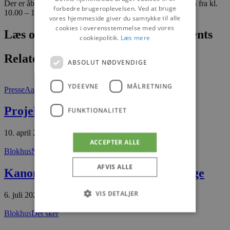
Der er åbent i FunArt Keramik alle dage hele sommerferien fra kl.
forbedre brugeroplevelsen. Ved at bruge
10.00 – 18.00.
vores hjemmeside giver du samtykke til alle
cookies i overensstemmelse med vores
Læs om fantastiske oplevelser og events
cookiepolitik.
Læs mere
Relaterede artikler
ABSOLUT NØDVENDIGE
YDEEVNE
MÅLRETNING
Presse
Aabybro
Projekt “Søparken i Aabybro”
FUNKTIONALITET
10. april 2026
ACCEPTER ALLE
Blokhus
Nyheder
AFVIS ALLE
Kanonlauget i Blokhus søger frivillige
VIS DETALJER
6. juli 2026
Blokhus
Det sker