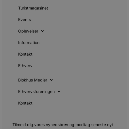
s
Turistmagasinet
s
i
g
Events
d
f
h
Oplevelser
y
f
m
Information
t
PHPSESSID
Session
C
PHP.net
Kontakt
g
blokhus.dk
a
b
Erhverv
s
e
i
Blokhus Medier
d
o
v
Erhvervsforeningen
b
D
e
Kontakt
g
n
h
b
s
Tilmeld dig vores nyhedsbrev og modtag seneste nyt
w