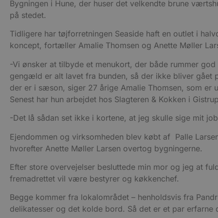
Bygningen i Hune, der huser det velkendte brune værtshu
på stedet.
Tidligere har tøjforretningen Seaside haft en outlet i hal
koncept, fortæller Amalie Thomsen og Anette Møller Lar
-Vi ønsker at tilbyde et menukort, der både rummer god
gengæld er alt lavet fra bunden, så der ikke bliver gået 
der er i sæson, siger 27 årige Amalie Thomsen, som er u
Senest har hun arbejdet hos Slagteren & Kokken i Gistru
-Det lå sådan set ikke i kortene, at jeg skulle sige mit 
Ejendommen og virksomheden blev købt af Palle Larsen –
hvorefter Anette Møller Larsen overtog bygningerne.
Efter store overvejelser besluttede min mor og jeg at fu
fremadrettet vil være bestyrer og køkkenchef.
Begge kommer fra lokalområdet – henholdsvis fra Pandrup
delikatesser og det kolde bord. Så det er et par erfarne 