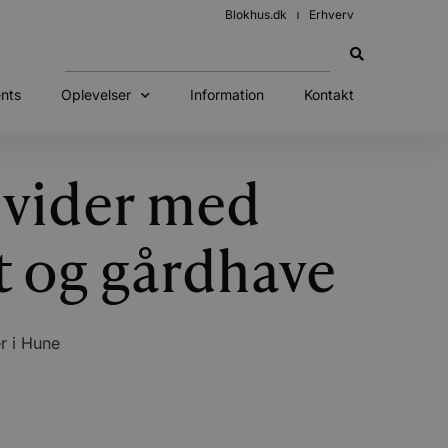
Blokhus.dk
Erhverv
nts
Oplevelser
Information
Kontakt
dvider med
t og gårdhave
r i Hune