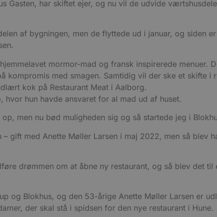
s Gasten, har skiftet ejer, og nu vil de udvide værtshusdel
vdelen af bygningen, men de flyttede ud i januar, og siden e
sen.
 hjemmelavet mormor-mad og fransk inspirerede menuer. Det
på kompromis med smagen. Samtidig vil der ske et skifte i ret
dlært kok på Restaurant Meat i Aalborg.
p, hvor hun havde ansvaret for al mad ud af huset.
job op, men nu bød muligheden sig og så startede jeg i Blokhu
 gift med Anette Møller Larsen i maj 2022, men så blev ha
ldføre drømmen om at åbne ny restaurant, og så blev det til 
 og Blokhus, og den 53-årige Anette Møller Larsen er udlæ
damer, der skal stå i spidsen for den nye restaurant i Hune.