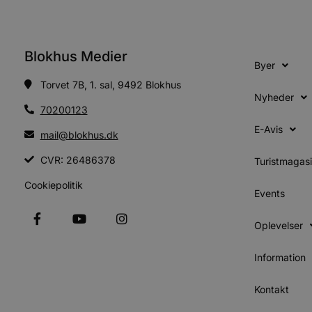
Udbyder
Navn
Domæne
Udby
Navn
Navn
Dom
Blokhus Medier
pys_first_visit
.blokhus.
Byer
_gid
_gcl_au
Googl
.blok
Torvet 7B, 1. sal, 9492 Blokhus
Nyheder
_ga
Googl
__Secure-
70200123
.blok
ROLLOUT_TOKEN
E-Avis
mail@blokhus.dk
CVR: 26486378
Turistmagas
pbid
pys_landing_page
now-
cowo
Cookiepolitik
.blok
Events
_fbp
_ga_PJR83J7HYC
.blok
Oplevelser
pysTrafficSource
.blok
_gat_gtag_UA_74178830_1
Information
YSC
Kontakt
VISITOR_INFO1_LIVE