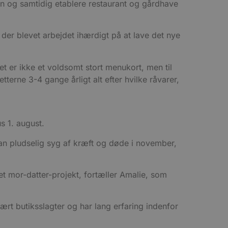
en og samtidig etablere restaurant og gårdhave
r der blevet arbejdet ihærdigt på at lave det nye
 er ikke et voldsomt stort menukort, men til
terne 3-4 gange årligt alt efter hvilke råvarer,
s 1. august.
n pludselig syg af kræft og døde i november,
et mor-datter-projekt, fortæller Amalie, som
rt butiksslagter og har lang erfaring indenfor