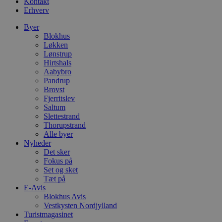
Kontakt
t
h
Erhverv
p
s
Byer
b
Blokhus
e
a
Løkken
S
Lønstrup
c
Hirtshals
f
Aabybro
k
Pandrup
pys_start_session
.blokhus.dk
Session
D
Brovst
b
Fjerritslev
o
Saltum
b
t
Slettestrand
d
Thorupstrand
g
Alle byer
h
o
Nyheder
e
Det sker
h
Fokus på
ti
Set og sket
VISITOR_PRIVACY_METADATA
5 måneder
D
YouTube
Tæt på
4 uger
b
.youtube.com
E-Avis
g
Blokhus Avis
b
s
Vestkysten Nordjylland
p
Turistmagasinet
f