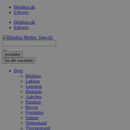
Videre
Blokhus.dk
til
Erhverv
indhold
Blokhus.dk
Erhverv
Search
...
resultater
Se alle resultater
Byer
Blokhus
Løkken
Lønstrup
Hirtshals
Aabybro
Pandrup
Brovst
Fjerritslev
Saltum
Slettestrand
Thorupstrand