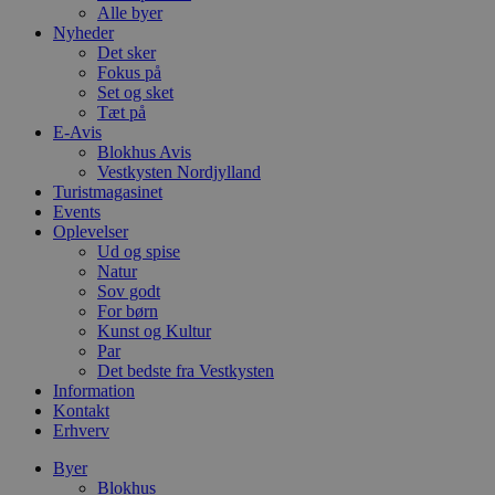
Alle byer
Nyheder
Det sker
Fokus på
Set og sket
Tæt på
E-Avis
Blokhus Avis
Vestkysten Nordjylland
Turistmagasinet
Events
Oplevelser
Ud og spise
Natur
Sov godt
For børn
Kunst og Kultur
Par
Det bedste fra Vestkysten
Information
Kontakt
Erhverv
Byer
Blokhus