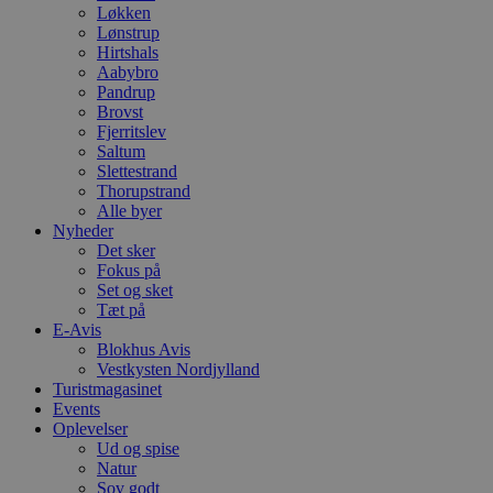
Løkken
Lønstrup
Hirtshals
Aabybro
Pandrup
Brovst
Fjerritslev
Saltum
Slettestrand
Thorupstrand
Alle byer
Nyheder
Det sker
Fokus på
Set og sket
Tæt på
E-Avis
Blokhus Avis
Vestkysten Nordjylland
Turistmagasinet
Events
Oplevelser
Ud og spise
Natur
Sov godt