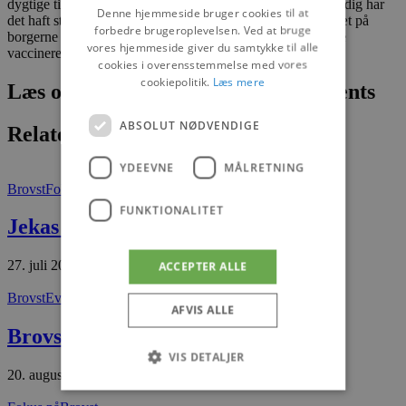
dygtige til at kommunikere og til at nå deres borgere. Samtidig har
Denne hjemmeside bruger cookies til at
det haft stor betydning, at vi oprettede vaccinationssteder tæt på
forbedre brugeroplevelsen. Ved at bruge
borgerne i alle kommuner, så der var kort afstand til at blive
vores hjemmeside giver du samtykke til alle
vaccineret, siger regionsrådsformand Ulla Astman.
cookies i overensstemmelse med vores
cookiepolitik.
Læs mere
Læs om fantastiske oplevelser og events
ABSOLUT NØDVENDIGE
Relaterede artikler
YDEEVNE
MÅLRETNING
Brovst
Fokus på
FUNKTIONALITET
Jekas Hund og Kat
27. juli 2026
ACCEPTER ALLE
Brovst
Events
AFVIS ALLE
Brovst By Night
VIS DETALJER
20. august 2025