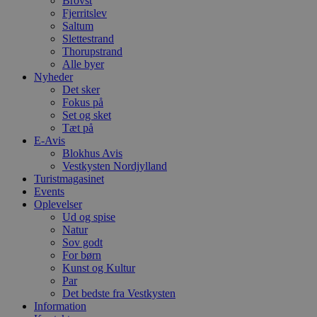
Brovst
t
Fjerritslev
PHPSESSID
Session
C
PHP.net
Saltum
g
blokhus.dk
Slettestrand
a
Thorupstrand
b
s
Alle byer
e
Nyheder
i
Det sker
d
Fokus på
o
v
Set og sket
b
Tæt på
D
E-Avis
e
g
Blokhus Avis
n
Vestkysten Nordjylland
h
Turistmagasinet
b
Events
s
w
Oplevelser
e
Ud og spise
e
Natur
o
l
Sov godt
e
For børn
m
Kunst og Kultur
Par
CookieScriptConsent
4 uger 2
D
CookieScript
dage
b
blokhus.dk
Det bedste fra Vestkysten
C
Information
S