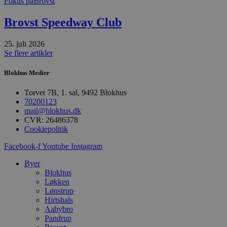
Fokus på
Brovst
Absolut nødvendige
Ydeevne
Brovst Speedway Club
Målretning
Funktionalitet
25. juli 2026
Absolut nødvendige cookies muliggør
Se flere artikler
hjemmesidens grundlæggende funktionalitet
såsom brugerlogin og kontoadministration.
Hjemmesiden kan ikke bruges korrekt uden de
Blokhus Medier
absolut nødvendige cookies.
Torvet 7B, 1. sal, 9492 Blokhus
Udbyder
/
Navn
Udløbsdato
B
Domæne
70200123
mail@blokhus.dk
pys_session_limit
.blokhus.dk
59 minutter
D
CVR: 26486378
57
b
Cookiepolitik
sekunder
b
m
b
Facebook-f
Youtube
Instagram
u
s
Byer
s
i
Blokhus
g
Løkken
d
Lønstrup
f
Hirtshals
h
y
Aabybro
f
Pandrup
m