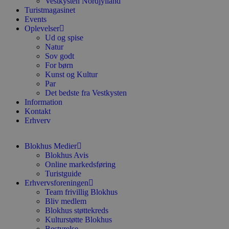
Vestkysten Nordjylland
CookieScriptConsent
4 uger 2
D
CookieScript
Turistmagasinet
dage
b
blokhus.dk
Events
C
S
Oplevelser
t
Ud og spise
h
Natur
p
Sov godt
s
b
For børn
e
Kunst og Kultur
a
Par
S
c
Det bedste fra Vestkysten
f
Information
k
Kontakt
Erhverv
pys_start_session
.blokhus.dk
Session
D
b
o
b
Blokhus Medier
t
Blokhus Avis
d
Online markedsføring
g
h
Turistguide
o
Erhvervsforeningen
e
Team frivillig Blokhus
h
ti
Bliv medlem
Blokhus støttekreds
VISITOR_PRIVACY_METADATA
5 måneder
D
YouTube
Kulturstøtte Blokhus
4 uger
b
.youtube.com
Bestyrelse
g