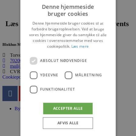
Denne hjemmeside
bruger cookies
Læs om fantastiske oplevelser og events
Denne hjemmeside bruger cookies til at
forbedre brugeroplevelsen. Ved at bruge
vores hjemmeside giver du samtykke til alle
cookies i overensstemmelse med vores
Blokhus Medier
cookiepolitik.
Læs mere
Torvet 7B, 1. sal, 9492 Blokhus
70200123
ABSOLUT NØDVENDIGE
mail@blokhus.dk
CVR: 26486378
YDEEVNE
MÅLRETNING
Cookiepolitik
FUNKTIONALITET
ACCEPTER ALLE
Byer
Blokhus
Løkken
AFVIS ALLE
Lønstrup
Hirtshals
Aabybro