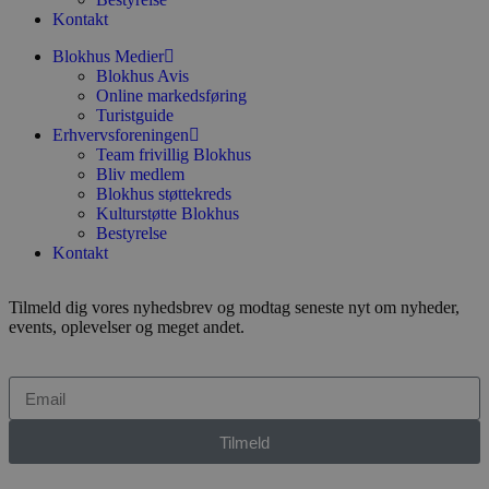
b
Kontakt
s
p
Blokhus Medier
f
Blokhus Avis
i
w
Online markedsføring
r
Turistguide
p
Erhvervsforeningen
b
s
Team frivillig Blokhus
f
Bliv medlem
p
Blokhus støttekreds
b
Kulturstøtte Blokhus
p
o
Bestyrelse
i
Kontakt
d
p
b
f
Tilmeld dig vores nyhedsbrev og modtag seneste nyt om nyheder,
s
events, oplevelser og meget andet.
Udbyder
/
Navn
Udløbsdato
Beskrivelse
Domæne
Udbyder
/
Tilmeld
Navn
Udløbsdato
Beskrivelse
Domæne
pys_first_visit
.blokhus.dk
1 uge
Denne cookie
Udbyder
/
Navn
Udløbsdato
Beskr
bruges til at
_gid
1 dag
Denne cookie
Google LLC