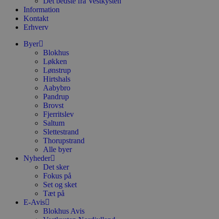
Det bedste fra Vestkysten
h
Information
y
Kontakt
f
m
Erhverv
t
Byer
PHPSESSID
Session
C
PHP.net
Blokhus
g
blokhus.dk
a
Løkken
b
Lønstrup
s
Hirtshals
e
Aabybro
i
d
Pandrup
o
Brovst
v
Fjerritslev
b
D
Saltum
e
Slettestrand
g
Thorupstrand
n
Alle byer
h
b
Nyheder
s
Det sker
w
Fokus på
e
e
Set og sket
o
Tæt på
l
E-Avis
e
Blokhus Avis
m