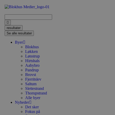
resultater
Se alle resultater
Byer
Blokhus
Løkken
Lønstrup
Hirtshals
Aabybro
Pandrup
Brovst
Fjerritslev
Saltum
Slettestrand
Thorupstrand
Alle byer
Nyheder
Det sker
Fokus på