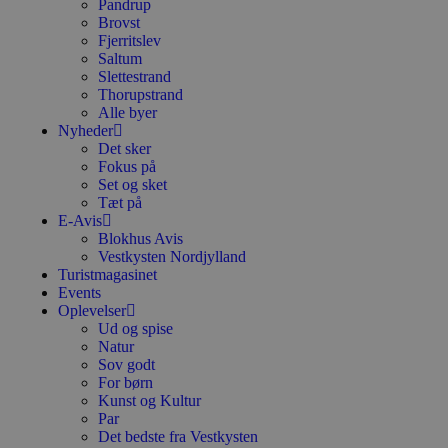
Pandrup
Brovst
Fjerritslev
Saltum
Slettestrand
Thorupstrand
Alle byer
Nyheder
Det sker
Fokus på
Set og sket
Tæt på
E-Avis
Blokhus Avis
Vestkysten Nordjylland
Turistmagasinet
Events
Oplevelser
Ud og spise
Natur
Sov godt
For børn
Kunst og Kultur
Par
Det bedste fra Vestkysten