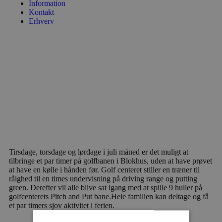
Information
Kontakt
Erhverv
Tirsdage, torsdage og lørdage i juli måned er det muligt at
tilbringe et par timer på golfbanen i Blokhus, uden at have prøvet
at have en kølle i hånden før. Golf centeret stiller en træner til
råighed til en times undervisning på driving range og putting
green. Derefter vil alle blive sat igang med at spille 9 huller på
golfcenterets Pitch and Put bane.Hele familien kan deltage og få
et par timers sjov aktivitet i ferien.