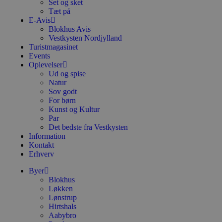
Set og sket
Tæt på
E-Avis
Blokhus Avis
Vestkysten Nordjylland
Turistmagasinet
Events
Oplevelser
Ud og spise
Natur
Sov godt
For børn
Kunst og Kultur
Par
Det bedste fra Vestkysten
Information
Kontakt
Erhverv
Byer
Blokhus
Løkken
Lønstrup
Hirtshals
Aabybro