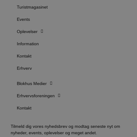
Turistmagasinet
b
u
s
Events
s
i
g
Oplevelser
d
f
Information
f
m
Kontakt
t
Erhverv
PHPSESSID
Session
PHP.net
g
blokhus.dk
a
b
Blokhus Medier
s
e
i
Erhvervsforeningen
d
v
Kontakt
b
D
e
g
Tilmeld dig vores nyhedsbrev og modtag seneste nyt om
nyheder, events, oplevelser og meget andet.