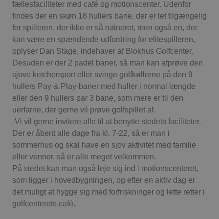
fællesfaciliteter med café og motionscenter. Udenfor
findes der en skøn 18 hullers bane, der er let tilgængelig
for spilleren, der ikke er så rutineret, men også en, der
kan være en spændende udfordring for elitespilleren,
oplyser Dan Stage, indehaver af Blokhus Golfcenter.
Desuden er der 2 padel baner, så man kan afprøve den
sjove ketchersport eller svinge golfkøllerne på den 9
hullers Pay & Play-baner med huller i normal længde
eller den 9 hullers par 3 bane, som mere er til den
uerfarne, der gerne vil prøve golfspillet af.
-Vi vil gerne invitere alle til at benytte stedets faciliteter.
Der er åbent alle dage fra kl. 7-22, så er man i
sommerhus og skal have en sjov aktivitet med familie
eller venner, så er alle meget velkommen.
På stedet kan man også leje sig ind i motionscenteret,
som ligger i hovedbygningen, og efter en aktiv dag er
det muligt at hygge sig med forfriskninger og lette retter i
golfcenterets café.