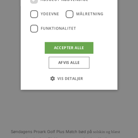
YDEEVNE
MÅLRETNING
FUNKTIONALITET
ACCEPTER ALLE
AFVIS ALLE
VIS DETALJER
Absolut nødvendige
Ydeevne
Målretning
Funktionalitet
Absolut nødvendige cookies muliggør
hjemmesidens grundlæggende funktionalitet
Søndagens Proark Golf Plus Match bød på
solskin og blæst
såsom brugerlogin og kontoadministration.
Hjemmesiden kan ikke bruges korrekt uden de