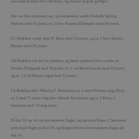
som man kender den i Blokhus, og masser af godt golfspil.
absolut nødvendige cookies.
Udbyder
/
Navn
Udløbsdato
B
Der var fine resultater, og i juniorrækken vandt Frederik Sejling
Domæne
Nielsen med 41 point, nr. 2 blev Rasmus Ellemann med 36 point.
pys_session_limit
.blokhus.dk
59 minutter
D
57
b
sekunder
b
I C-Rækken vandt Jørn W. Buus med 33 point, og nr. 2 blev Kirsten
m
b
Hansen med 26 point.
u
s
s
I B-Rækken var der tre præmier, og første pladsen blev vundet af
i
g
Morten Pilegaard med 38 point, nr. 2 var Knud Lerche med 33 point,
d
f
og nr. 3 Leif Hansen også med 33 point.
h
y
f
I A-Rækken blev Nikolaj E. Kristensen nr. 1 med 69 netto slag (flot),
m
t
nr. 2 med 71 netto slag blev Henrik Mortensen og nr. 3 Klaus J.
Sørensen med 74 slag netto.
PHPSESSID
Session
C
PHP.net
g
blokhus.dk
a
b
På hul 10 og 14 var der nærmest flaget, og her kom Klaus J. Sørensen
s
e
tættest på flaget på hul 10, og Kasper Jensen kom nærmest flaget på
i
hul 14.
d