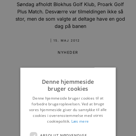
Søndag afholdt Blokhus Golf Klub, Proark Golf
Plus Match. Desværre var tilmeldingen ikke så
stor, men de som valgte at deltage have en god
dag på banen
|
15. MAJ 2012
NYHEDER
Denne hjemmeside
bruger cookies
Denne hjemmeside bruger cookies til at
forbedre brugeroplevelsen. Ved at bruge
vores hjemmeside giver du samtykke til alle
cookies i overensstemmelse med vores
cookiepolitik.
Læs mere
ABSOLUT NØDVENDIGE