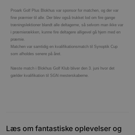
o
v
b
Proark Golf Plus Blokhus var sponsor for matchen, og der var
D
fine præmier til alle. Der blev også trukket lod om fire gange
e
g
træningslektioner blandt alle deltagerne, så selvom man ikke var
n
h
i præmierækken, kunne fire deltagere alligevel gå hjem med en
b
præmie.
s
w
Matchen var samtidig en kvalifikationsmatch til Synoptik Cup
e
e
som afholdes senere på året.
o
l
e
Næste match i Blokhus Golf Klub bliver den 3. juni hvor det
m
gælder kvalifikation til SGN mesterskaberne.
CookieScriptConsent
4 uger 2
D
CookieScript
dage
b
blokhus.dk
C
S
t
h
p
s
b
e
a
S
Læs om fantastiske oplevelser og
c
f