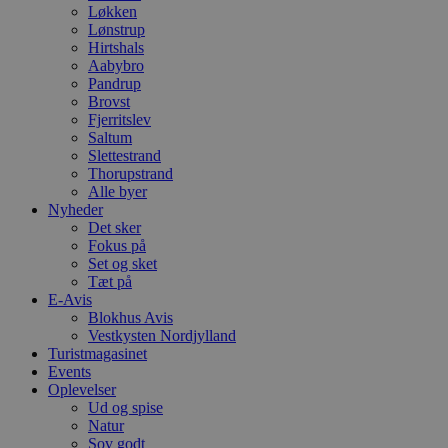
Løkken
Lønstrup
Hirtshals
Aabybro
Pandrup
Brovst
Fjerritslev
Saltum
Slettestrand
Thorupstrand
Alle byer
Nyheder
Det sker
Fokus på
Set og sket
Tæt på
E-Avis
Blokhus Avis
Vestkysten Nordjylland
Turistmagasinet
Events
Oplevelser
Ud og spise
Natur
Sov godt