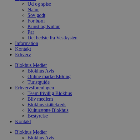
w
Ud og spise
r
Natur
p
Sov godt
b
s
For børn
f
Kunst og Kultur
p
Par
b
Det bedste fra Vestkysten
p
o
Information
i
Kontakt
d
Erhverv
p
b
f
Blokhus Medier
s
Blokhus Avis
Online markedsføring
Turistguide
Erhvervsforeningen
Team frivillig Blokhus
Udbyder
/
Bliv medlem
Navn
Udløbsdato
Beskrivelse
Domæne
Udbyder
/
Blokhus støttekreds
Navn
Udløbsdato
Beskrivelse
Domæne
Kulturstøtte Blokhus
pys_first_visit
.blokhus.dk
1 uge
Denne cookie
Udbyder
/
Navn
Udløbsdato
Beskr
bruges til at
Bestyrelse
_gid
1 dag
Denne cookie
Google LLC
Domæne
bestemme den
Google Anal
.blokhus.dk
Kontakt
første gang
gemmer og 
_gcl_au
2 måneder
Denne
Google LLC
brugeren besøgte
unik værdi 
4 uger
indsti
.blokhus.dk
Blokhus Medier
hjemmesiden for
side og brug
Doubl
at forbedre
Blokhus Avis
spore sidevi
udfør