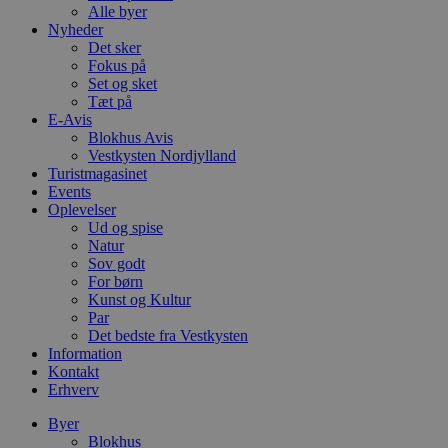
Alle byer
Nyheder
Det sker
Fokus på
Set og sket
Tæt på
E-Avis
Blokhus Avis
Vestkysten Nordjylland
Turistmagasinet
Events
Oplevelser
Ud og spise
Natur
Sov godt
For børn
Kunst og Kultur
Par
Det bedste fra Vestkysten
Information
Kontakt
Erhverv
Byer
Blokhus