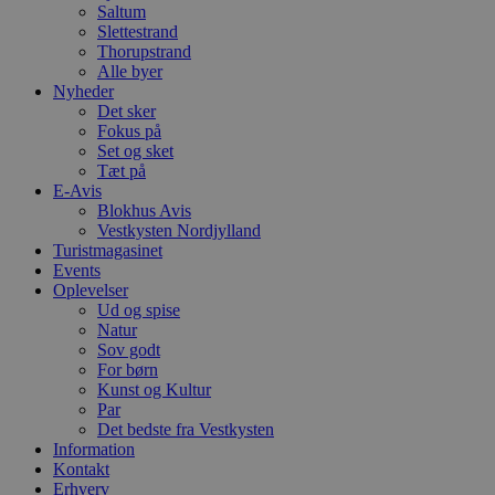
Saltum
PHPSESSID
Session
C
PHP.net
Slettestrand
g
blokhus.dk
Thorupstrand
a
b
Alle byer
s
Nyheder
e
Det sker
i
d
Fokus på
o
Set og sket
v
Tæt på
b
E-Avis
D
e
Blokhus Avis
g
Vestkysten Nordjylland
n
Turistmagasinet
h
b
Events
s
Oplevelser
w
Ud og spise
e
Natur
e
o
Sov godt
l
For børn
e
Kunst og Kultur
m
Par
CookieScriptConsent
4 uger 2
D
CookieScript
Det bedste fra Vestkysten
dage
b
blokhus.dk
Information
C
Kontakt
S
t
Erhverv