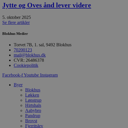
Absolut nødvendige
Ydeevne
Jytte og Oves ånd lever videre
Målretning
Funktionalitet
5. oktober 2025
Absolut nødvendige cookies muliggør
Se flere artikler
hjemmesidens grundlæggende funktionalitet
såsom brugerlogin og kontoadministration.
Blokhus Medier
Hjemmesiden kan ikke bruges korrekt uden de
absolut nødvendige cookies.
Torvet 7B, 1. sal, 9492 Blokhus
Udbyder
/
70200123
Navn
Udløbsdato
B
Domæne
mail@blokhus.dk
CVR: 26486378
pys_session_limit
.blokhus.dk
59 minutter
D
Cookiepolitik
57
b
sekunder
b
m
Facebook-f
Youtube
Instagram
b
u
Byer
s
s
Blokhus
i
Løkken
g
Lønstrup
d
Hirtshals
f
h
Aabybro
y
Pandrup
f
Brovst
m
t
Fjerritslev