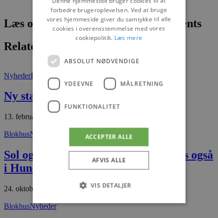
Denne hjemmeside bruger cookies til at
forbedre brugeroplevelsen. Ved at bruge
vores hjemmeside giver du samtykke til alle
Læs om fantastiske oplevelser og events
cookies i overensstemmelse med vores
cookiepolitik.
Læs mere
Relaterede artikler
ABSOLUT NØDVENDIGE
Nyheder
Blokhus
YDEEVNE
MÅLRETNING
Ny start i Skulpturhuset
FUNKTIONALITET
13. februar 2026
Blokhus
Nyheder
ACCEPTER ALLE
Sol og Strand har fremtiden på plads også
AFVIS ALLE
i Hune og Blokhus
VIS DETALJER
24. oktober 2025
Blokhus
Nyheder