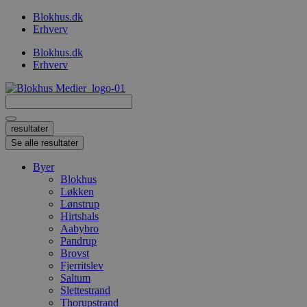
Videre
Blokhus.dk
til
Erhverv
indhold
Blokhus.dk
Erhverv
Search
...
resultater
Se alle resultater
Byer
Blokhus
Løkken
Lønstrup
Hirtshals
Aabybro
Pandrup
Brovst
Fjerritslev
Saltum
Slettestrand
Thorupstrand