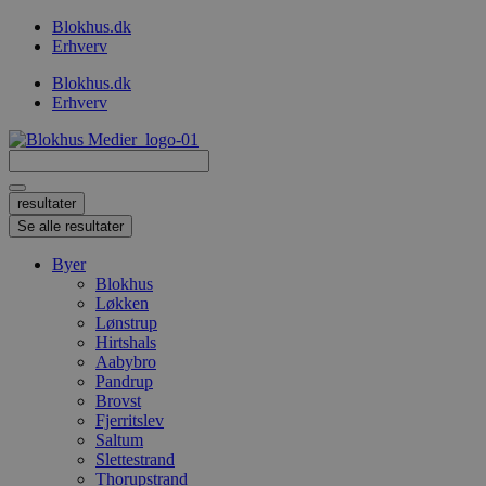
Videre
Blokhus.dk
til
Erhverv
indhold
Blokhus.dk
Erhverv
Search
...
resultater
Se alle resultater
Byer
Blokhus
Løkken
Lønstrup
Hirtshals
Aabybro
Pandrup
Brovst
Fjerritslev
Saltum
Slettestrand
Thorupstrand