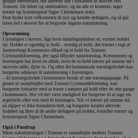
gruppe mennesker, der allerede står i udkanten af skoven ved
Tranum. De hilser og småsnakker, og da alle er kommet, tager
træner og fysioterapeut Signe Christensen ordet.
Hun byder kort velkommen til nye og kendte deltagere, og så går
turen ind i skoven for at begynde dagens naturtræning.
Opvarmning
I lysningen i skoven, lige hvor naturlegepladsen er, varmer holdet
op. Holdet er egentlig to hold – nemlig et hold, der træner i regi af
Jammerbugt Kommunes tilbud og et hold fra Tranum
Gymnastikforening, der også tilbyder naturtræning. Kommunen og
foreningen har lavet en aftale, hvor de to hold træner på samme tid i
skovens stille, dybe ro. Og efter det kommunale træningsforløb kan
borgerne udsluses til naturtræning i foreningen.
– Et træningsforløb i kommunen består af otte træningsgange. På
grund af samarbejdet med Tranum Gymnastikforening, kan
borgerne fortsætte med at træne i naturen på hold efter de otte gange
i kommunen. Her vil der være mulighed for borgerne til at tage sin
ægtefælle eller ven med til træningen. Når vi træner på samme tid,
så slipper vi ikke kontakten helt, og borgerne kender allerede
forløbet og flere af de andre deltagere på holdet, fortæller træner og
fysioterapeut Signe Christensen.
Også i Pandrup
Mens naturtræningen i Tranum er samarbejde mellem Tranum