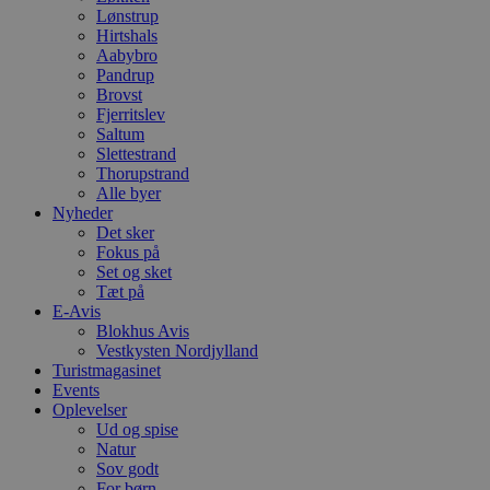
dage
b
blokhus.dk
Lønstrup
C
Hirtshals
S
t
Aabybro
h
Pandrup
p
Brovst
s
Fjerritslev
b
e
Saltum
a
Slettestrand
S
Thorupstrand
c
f
Alle byer
k
Nyheder
Det sker
pys_start_session
.blokhus.dk
Session
D
Fokus på
b
o
Set og sket
b
Tæt på
t
E-Avis
d
g
Blokhus Avis
h
Vestkysten Nordjylland
o
Turistmagasinet
e
Events
h
ti
Oplevelser
Ud og spise
VISITOR_PRIVACY_METADATA
5 måneder
D
YouTube
Natur
4 uger
b
.youtube.com
Sov godt
g
b
For børn