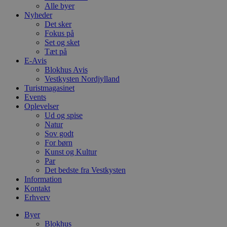
Alle byer
Nyheder
Det sker
Fokus på
Set og sket
Tæt på
E-Avis
Blokhus Avis
Vestkysten Nordjylland
Turistmagasinet
Events
Oplevelser
Ud og spise
Natur
Sov godt
For børn
Kunst og Kultur
Par
Det bedste fra Vestkysten
Information
Kontakt
Erhverv
Byer
Blokhus