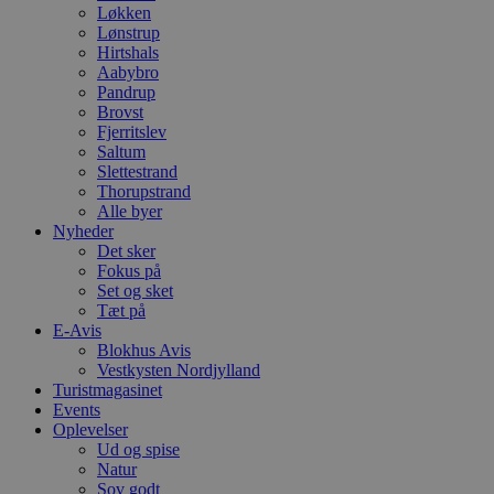
Løkken
Lønstrup
Hirtshals
Aabybro
Pandrup
Brovst
Fjerritslev
Saltum
Slettestrand
Thorupstrand
Alle byer
Nyheder
Det sker
Fokus på
Set og sket
Tæt på
E-Avis
Blokhus Avis
Vestkysten Nordjylland
Turistmagasinet
Events
Oplevelser
Ud og spise
Natur
Sov godt