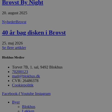
Brovst By Night
y
f
m
t
20. august 2025
PHPSESSID
Session
C
PHP.net
Nyheder
Brovst
g
blokhus.dk
a
b
40 år bag disken i Brovst
s
e
i
25. maj 2026
d
o
Se flere artikler
v
b
D
Blokhus Medier
e
g
Torvet 7B, 1. sal, 9492 Blokhus
n
h
70200123
b
mail@blokhus.dk
s
CVR: 26486378
w
Cookiepolitik
e
e
o
Facebook-f
Youtube
Instagram
l
e
Byer
m
Blokhus
CookieScriptConsent
4 uger 2
D
CookieScript
Løkken