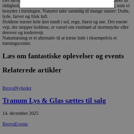
Det særlige ved holdet er naturen, der stiller masser af redskaber til
rådighed, blandt andet træstammer, stubbe, bakker eller krat, som vi
benytter i træningen. Naturen taler samtidig til mange sanser: Dufte,
lyde, farver og frisk luft.
Absolut nødvendige
Ydeevne
Holdene træner hele året rundt i sol, regn, blæst og sne. Det eneste
vejr, der stopper holdene, er varsel om vindstød af stormstyrke eller
Målretning
Funktionalitet
derover og tordenvejr.
Naturtræning er et alternativ til at træne inde i eksempelvis et
Absolut nødvendige cookies muliggør
træningscenter.
hjemmesidens grundlæggende funktionalitet
såsom brugerlogin og kontoadministration.
Hjemmesiden kan ikke bruges korrekt uden de
Læs om fantastiske oplevelser og events
absolut nødvendige cookies.
Udbyder
/
Relaterede artikler
Navn
Udløbsdato
B
Domæne
pys_session_limit
.blokhus.dk
59 minutter
D
57
b
Brovst
Nyheder
sekunder
b
m
b
Tranum Lys & Glas sættes til salg
u
s
s
14. december 2025
i
g
d
Brovst
Events
f
h