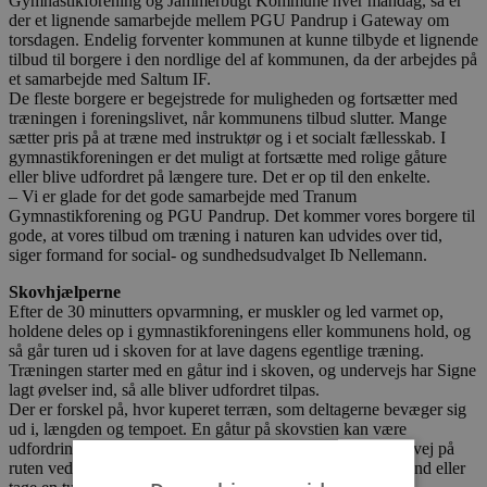
Gymnastikforening og Jammerbugt Kommune hver mandag, så er
der et lignende samarbejde mellem PGU Pandrup i Gateway om
torsdagen. Endelig forventer kommunen at kunne tilbyde et lignende
tilbud til borgere i den nordlige del af kommunen, da der arbejdes på
et samarbejde med Saltum IF.
De fleste borgere er begejstrede for muligheden og fortsætter med
træningen i foreningslivet, når kommunens tilbud slutter. Mange
sætter pris på at træne med instruktør og i et socialt fællesskab. I
gymnastikforeningen er det muligt at fortsætte med rolige gåture
eller blive udfordret på længere ture. Det er op til den enkelte.
– Vi er glade for det gode samarbejde med Tranum
Gymnastikforening og PGU Pandrup. Det kommer vores borgere til
gode, at vores tilbud om træning i naturen kan udvides over tid,
siger formand for social- og sundhedsudvalget Ib Nellemann.
Skovhjælperne
Efter de 30 minutters opvarmning, er muskler og led varmet op,
holdene deles op i gymnastikforeningens eller kommunens hold, og
så går turen ud i skoven for at lave dagens egentlige træning.
Træningen starter med en gåtur ind i skoven, og undervejs har Signe
lagt øvelser ind, så alle bliver udfordret tilpas.
Der er forskel på, hvor kuperet terræn, som deltagerne bevæger sig
ud i, længden og tempoet. En gåtur på skovstien kan være
udfordring nok for en borger, mens en anden vælger en omvej på
ruten ved at gå ude blandt træerne i den mere bløde skovbund eller