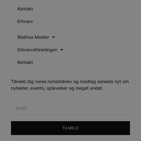
pys_start_session
.blokhus.dk
Session
D
b
Kontakt
o
b
Erhverv
t
d
g
h
Blokhus Medier
o
e
h
Erhvervsforeningen
ti
VISITOR_PRIVACY_METADATA
5 måneder
D
YouTube
Kontakt
4 uger
b
.youtube.com
g
b
s
Tilmeld dig vores nyhedsbrev og modtag seneste nyt om
p
f
nyheder, events, oplevelser og meget andet.
i
w
r
p
b
s
f
p
b
TILMELD
p
o
i