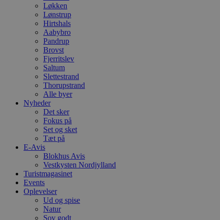
Løkken
Lønstrup
Hirtshals
Aabybro
Pandrup
Brovst
Fjerritslev
Saltum
Slettestrand
Thorupstrand
Alle byer
Nyheder
Det sker
Fokus på
Set og sket
Tæt på
E-Avis
Blokhus Avis
Vestkysten Nordjylland
Turistmagasinet
Events
Oplevelser
Ud og spise
Natur
Sov godt