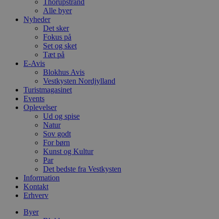
Thorupstrand
h
Alle byer
o
Nyheder
e
h
Det sker
ti
Fokus på
Set og sket
VISITOR_PRIVACY_METADATA
5 måneder
D
YouTube
Tæt på
4 uger
b
.youtube.com
g
E-Avis
b
Blokhus Avis
s
Vestkysten Nordjylland
p
f
Turistmagasinet
i
Events
w
Oplevelser
r
Ud og spise
p
b
Natur
s
Sov godt
f
For børn
p
b
Kunst og Kultur
p
Par
o
Det bedste fra Vestkysten
i
Information
d
p
Kontakt
b
Erhverv
f
s
Byer