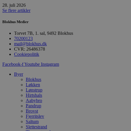
s
28. juli 2026
w
Se flere artikler
e
e
o
Blokhus Medier
l
e
m
Torvet 7B, 1. sal, 9492 Blokhus
70200123
CookieScriptConsent
4 uger 2
D
CookieScript
mail@blokhus.dk
dage
b
blokhus.dk
C
CVR: 26486378
S
Cookiepolitik
t
h
Facebook-f
Youtube
Instagram
p
s
b
Byer
e
Blokhus
a
Løkken
S
c
Lønstrup
f
Hirtshals
k
Aabybro
Pandrup
pys_start_session
.blokhus.dk
Session
D
b
Brovst
o
Fjerritslev
b
Saltum
t
Slettestrand
d
g