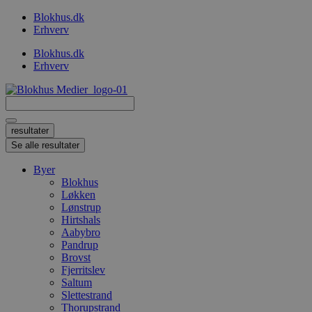
Videre
Blokhus.dk
til
Erhverv
indhold
Blokhus.dk
Erhverv
Search
...
resultater
Se alle resultater
Byer
Blokhus
Løkken
Lønstrup
Hirtshals
Aabybro
Pandrup
Brovst
Fjerritslev
Saltum
Slettestrand
Thorupstrand