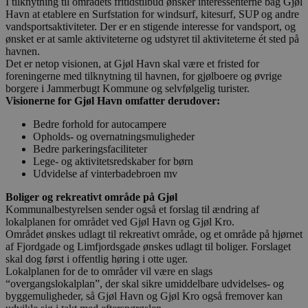
I tilknytning til områdets fritidstilbud ønsker interessenterne bag Gjøl
Havn at etablere en Surfstation for windsurf, kitesurf, SUP og andre
vandsportsaktiviteter. Der er en stigende interesse for vandsport, og
ønsket er at samle aktiviteterne og udstyret til aktiviteterne ét sted på
havnen.
Det er netop visionen, at Gjøl Havn skal være et fristed for
foreningerne med tilknytning til havnen, for gjølboere og øvrige
borgere i Jammerbugt Kommune og selvfølgelig turister.
Visionerne for Gjøl Havn omfatter derudover:
Bedre forhold for autocampere
Opholds- og overnatningsmuligheder
Bedre parkeringsfaciliteter
Lege- og aktivitetsredskaber for børn
Udvidelse af vinterbadebroen mv
Boliger og rekreativt område på Gjøl
Kommunalbestyrelsen sender også et forslag til ændring af
lokalplanen for området ved Gjøl Havn og Gjøl Kro.
Området ønskes udlagt til rekreativt område, og et område på hjørnet
af Fjordgade og Limfjordsgade ønskes udlagt til boliger. Forslaget
skal dog først i offentlig høring i otte uger.
Lokalplanen for de to områder vil være en slags
“overgangslokalplan”, der skal sikre umiddelbare udvidelses- og
byggemuligheder, så Gjøl Havn og Gjøl Kro også fremover kan