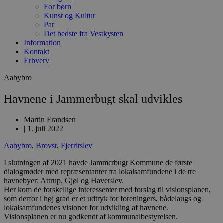
For børn
Kunst og Kultur
Par
Det bedste fra Vestkysten
Information
Kontakt
Erhverv
Aabybro
Havnene i Jammerbugt skal udvikles
Martin Frandsen
|
1. juli 2022
Aabybro
,
Brovst
,
Fjerritslev
I slutningen af 2021 havde Jammerbugt Kommune de første
dialogmøder med repræsentanter fra lokalsamfundene i de tre
havnebyer: Attrup, Gjøl og Haverslev.
Her kom de forskellige interessenter med forslag til visionsplanen,
som derfor i høj grad er et udtryk for foreningers, bådelaugs og
lokalsamfundenes visioner for udvikling af havnene.
Visionsplanen er nu godkendt af kommunalbestyrelsen.