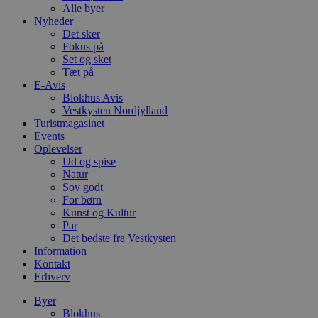
Alle byer
Nyheder
Det sker
Fokus på
Set og sket
Tæt på
E-Avis
Blokhus Avis
Vestkysten Nordjylland
Turistmagasinet
Events
Oplevelser
Ud og spise
Natur
Sov godt
For børn
Kunst og Kultur
Par
Det bedste fra Vestkysten
Information
Kontakt
Erhverv
Byer
Blokhus