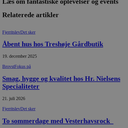
Læs om fantastiske oplevelser og events
m
b
u
Relaterede artikler
s
s
i
g
d
Fjerritslev
Det sker
f
h
Åbent hus hos Treshøje Gårdbutik
y
f
m
t
19. december 2025
PHPSESSID
Session
C
PHP.net
Brovst
Fokus på
g
blokhus.dk
a
b
Smag, hygge og kvalitet hos Hr. Nielsens
s
e
Specialiteter
i
d
o
21. juli 2026
v
b
D
Fjerritslev
Det sker
e
g
n
To sommerdage med Vesterhavsrock
h
b