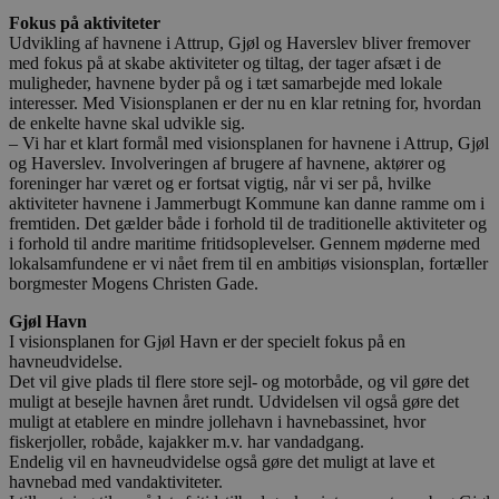
Fokus på aktiviteter
Udvikling af havnene i Attrup, Gjøl og Haverslev bliver fremover
med fokus på at skabe aktiviteter og tiltag, der tager afsæt i de
muligheder, havnene byder på og i tæt samarbejde med lokale
interesser. Med Visionsplanen er der nu en klar retning for, hvordan
de enkelte havne skal udvikle sig.
– Vi har et klart formål med visionsplanen for havnene i Attrup, Gjøl
og Haverslev. Involveringen af brugere af havnene, aktører og
foreninger har været og er fortsat vigtig, når vi ser på, hvilke
aktiviteter havnene i Jammerbugt Kommune kan danne ramme om i
fremtiden. Det gælder både i forhold til de traditionelle aktiviteter og
i forhold til andre maritime fritidsoplevelser. Gennem møderne med
lokalsamfundene er vi nået frem til en ambitiøs visionsplan, fortæller
borgmester Mogens Christen Gade.
Gjøl Havn
I visionsplanen for Gjøl Havn er der specielt fokus på en
havneudvidelse.
Det vil give plads til flere store sejl- og motorbåde, og vil gøre det
muligt at besejle havnen året rundt. Udvidelsen vil også gøre det
muligt at etablere en mindre jollehavn i havnebassinet, hvor
fiskerjoller, robåde, kajakker m.v. har vandadgang.
Endelig vil en havneudvidelse også gøre det muligt at lave et
havnebad med vandaktiviteter.