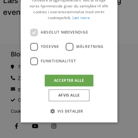
Læs om fantastiske oplevelser og
vores hjemmeside giver du samtykke til alle
events
cookies i overensstemmelse med vores
cookiepolitik.
Læs mere
ABSOLUT NØDVENDIGE
YDEEVNE
MÅLRETNING
Blokhus Medier
FUNKTIONALITET
Torvet 7B, 1. sal, 9492 Blokhus
70200123
ACCEPTER ALLE
mail@blokhus.dk
AFVIS ALLE
CVR: 26486378
VIS DETALJER
Cookiepolitik
Absolut nødvendige
Ydeevne