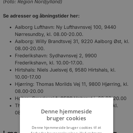
(Foto: Region Nordjylland)
Se adresser og åbningstider her:
Aalborg Lufthavn: Ny Lufthavnsvej 100, 9440
Nørresundby, kl. 08.00-20.00.
Aalborg: Willy Brandtsvej 31, 9220 Aalborg Øst, kl.
08.00-20.00.
Frederikshavn: Sydhavnsvej 2, 9900
Frederikshavn, kl. 10.00-17.00.
Hirtshals: Niels Juelsvej 6, 9580 Hirtshals, kl.
10.00-17.00
Hjørring: Thomas Morilds Vej 11, 9800 Hjørring, kl.
08.00-20.00
Hobro: Smedevej 1, 9500 Hobro, kl. 08.00-20.00
Thisted: Wilhelmsborgvej 14, 7700 Thisted, kl.
Denne hjemmeside
08.00-20.00
bruger cookies
Denne hjemmeside bruger cookies til at
forbedre brugeroplevelsen. Ved at bruge