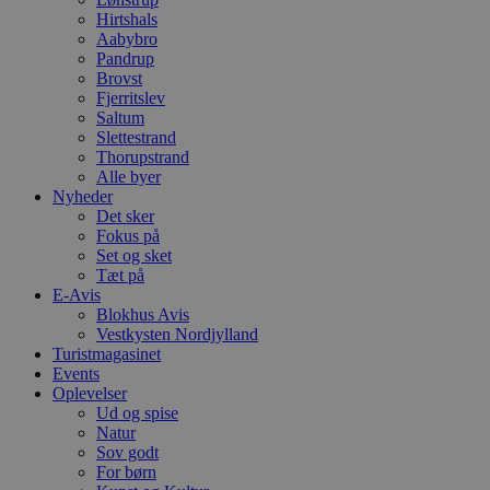
f
Hirtshals
m
Aabybro
t
Pandrup
PHPSESSID
Session
C
PHP.net
Brovst
g
blokhus.dk
Fjerritslev
a
Saltum
b
s
Slettestrand
e
Thorupstrand
i
Alle byer
d
Nyheder
o
v
Det sker
b
Fokus på
D
Set og sket
e
g
Tæt på
n
E-Avis
h
Blokhus Avis
b
Vestkysten Nordjylland
s
w
Turistmagasinet
e
Events
e
Oplevelser
o
l
Ud og spise
e
Natur
m
Sov godt
For børn
CookieScriptConsent
4 uger 2
D
CookieScript
dage
b
blokhus.dk