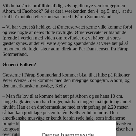
Vil du ha’ årets profilfoto af dig selv og din nye ven kongeørnen
Ahorn, til Facebook? Så er det i weekenden den 4. og 5. maj, at du
skal ha’ mobilen eller kameraet med i Fårup Sommerland.
– Vi har været så heldige, at Ørnereservatet gerne ville komme forbi
og vise nogle af deres flotte rovfugle. Ørnereservatet er blandt de
førende i verden med viden om rovfugle, og vi håber, at vores
gæster synes, at det vil være sjovt og spændende at være tæt på så
imponerende fugle, siger adm. direktør, Per Dam Jensen fra Fårup
Sommerland.
Ørnen i Falken?
Gæsterne i Fårup Sommerland kommer bl.a. til at hilse på falkoner
Peter Wenzel, der kommer med den mægtige kongeørn, Ahorn, og
den amerikanske musvåge, Kelly.
– Man får lov til at komme helt tæt på Ahorn og se hans 10 cm.
lange bagkløer, som han bruger, når han fanger små hjorte og andet
råvildt. Han er en dræbermaskine med et vingefang på 2,20 meter,
så han kan godt tage pusten fra én. Kelly er lidt mindre. Den
amerikanske musvåge er kendt for sin røde hale, som indianerne
brugte til deres fjerprydelser, fortæller Peter. Han tilføjer, at hverken
kongeørnen, Ahorn, eller musvågen, Kelly, vil lave flyveøvelser hen
Denne hjemmeside
over rutsjebanerne i Fårup Sommerland.