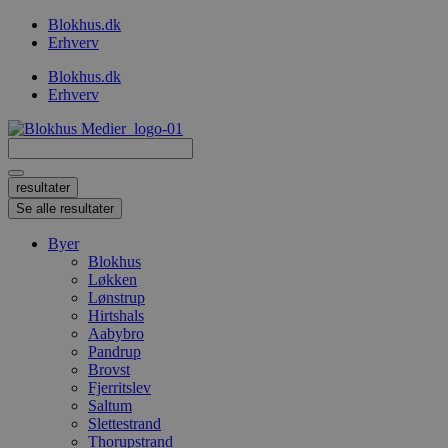
Videre
Blokhus.dk
til
Erhverv
indhold
Blokhus.dk
Erhverv
Search
...
resultater
Se alle resultater
Byer
Blokhus
Løkken
Lønstrup
Hirtshals
Aabybro
Pandrup
Brovst
Fjerritslev
Saltum
Slettestrand
Thorupstrand