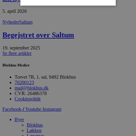
5. april 2026
Absolut nødvendige
Ydeevne
Nyheder
Saltum
Målretning
Funktionalitet
Begejstret over Saltum
Absolut nødvendige cookies muliggør
hjemmesidens grundlæggende funktionalitet
såsom brugerlogin og kontoadministration.
19. september 2025
Hjemmesiden kan ikke bruges korrekt uden de
Se flere artikler
absolut nødvendige cookies.
Blokhus Medier
Udbyder
/
Navn
Udløbsdato
B
Domæne
Torvet 7B, 1. sal, 9492 Blokhus
pys_session_limit
.blokhus.dk
59 minutter
D
70200123
57
b
mail@blokhus.dk
sekunder
b
m
CVR: 26486378
b
Cookiepolitik
u
s
Facebook-f
Youtube
Instagram
s
i
g
Byer
d
Blokhus
f
Løkken
h
y
Lønstrup