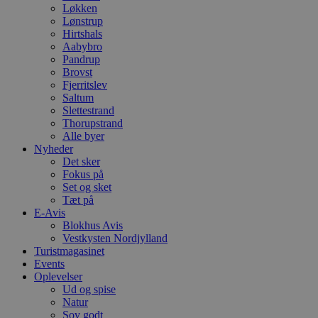
Løkken
Lønstrup
Hirtshals
Aabybro
Pandrup
Brovst
Fjerritslev
Saltum
Slettestrand
Thorupstrand
Alle byer
Nyheder
Det sker
Fokus på
Set og sket
Tæt på
E-Avis
Blokhus Avis
Vestkysten Nordjylland
Turistmagasinet
Events
Oplevelser
Ud og spise
Natur
Sov godt