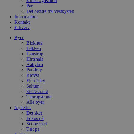
Kunst og Kultur
C
Par
S
Det bedste fra Vestkysten
t
h
Information
p
Kontakt
s
Erhverv
b
e
a
Byer
S
Blokhus
c
Løkken
f
Lønstrup
k
Hirtshals
pys_start_session
.blokhus.dk
Session
D
Aabybro
b
Pandrup
o
Brovst
b
t
Fjerritslev
d
Saltum
g
Slettestrand
h
o
Thorupstrand
e
Alle byer
h
Nyheder
ti
Det sker
VISITOR_PRIVACY_METADATA
5 måneder
D
YouTube
Fokus på
4 uger
b
.youtube.com
Set og sket
g
Tæt på
b