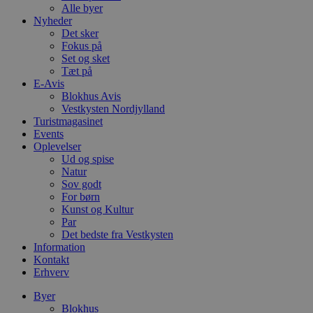
Alle byer
Nyheder
Det sker
Fokus på
Set og sket
Tæt på
E-Avis
Blokhus Avis
Vestkysten Nordjylland
Turistmagasinet
Events
Oplevelser
Ud og spise
Natur
Sov godt
For børn
Kunst og Kultur
Par
Det bedste fra Vestkysten
Information
Kontakt
Erhverv
Byer
Blokhus