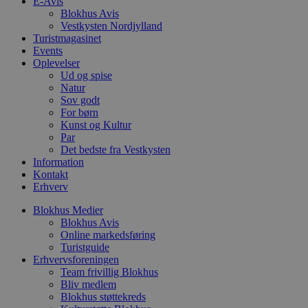
s
E-Avis
p
Blokhus Avis
f
Vestkysten Nordjylland
i
Turistmagasinet
w
r
Events
p
Oplevelser
b
Ud og spise
s
f
Natur
p
Sov godt
b
For børn
p
Kunst og Kultur
o
i
Par
d
Det bedste fra Vestkysten
p
Information
b
f
Kontakt
s
Erhverv
Blokhus Medier
Blokhus Avis
Online markedsføring
Udbyder
/
Turistguide
Navn
Udløbsdato
Beskrivelse
Domæne
Udbyder
/
Erhvervsforeningen
Navn
Udløbsdato
Beskrivelse
Domæne
Team frivillig Blokhus
pys_first_visit
.blokhus.dk
1 uge
Denne cookie
Udbyder
/
Bliv medlem
Navn
Udløbsdato
Beskr
bruges til at
_gid
1 dag
Denne cookie
Google LLC
Domæne
Blokhus støttekreds
bestemme den
Google Anal
.blokhus.dk
første gang
gemmer og 