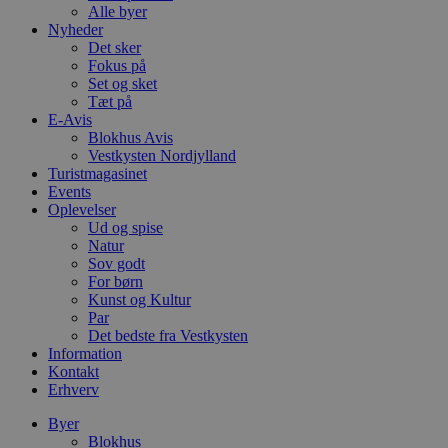
Alle byer
Nyheder
Det sker
Fokus på
Set og sket
Tæt på
E-Avis
Blokhus Avis
Vestkysten Nordjylland
Turistmagasinet
Events
Oplevelser
Ud og spise
Natur
Sov godt
For børn
Kunst og Kultur
Par
Det bedste fra Vestkysten
Information
Kontakt
Erhverv
Byer
Blokhus