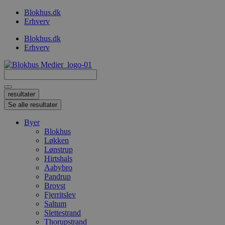
Videre
Blokhus.dk
til
Erhverv
indhold
Blokhus.dk
Erhverv
Search
...
resultater
Se alle resultater
Byer
Blokhus
Løkken
Lønstrup
Hirtshals
Aabybro
Pandrup
Brovst
Fjerritslev
Saltum
Slettestrand
Thorupstrand