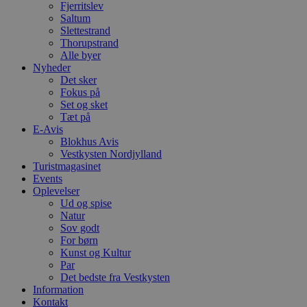
Fjerritslev
S
c
Saltum
f
Slettestrand
k
Thorupstrand
pys_start_session
.blokhus.dk
Session
D
Alle byer
b
Nyheder
o
Det sker
b
Fokus på
t
d
Set og sket
g
Tæt på
h
E-Avis
o
e
Blokhus Avis
h
Vestkysten Nordjylland
ti
Turistmagasinet
Events
VISITOR_PRIVACY_METADATA
5 måneder
D
YouTube
4 uger
b
.youtube.com
Oplevelser
g
Ud og spise
b
Natur
s
Sov godt
p
f
For børn
i
Kunst og Kultur
w
Par
r
p
Det bedste fra Vestkysten
b
Information
s
Kontakt
f