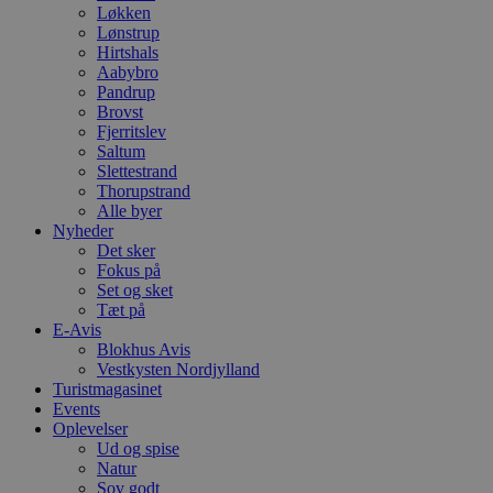
Løkken
Lønstrup
Hirtshals
Aabybro
Pandrup
Brovst
Fjerritslev
Saltum
Slettestrand
Thorupstrand
Alle byer
Nyheder
Det sker
Fokus på
Set og sket
Tæt på
E-Avis
Blokhus Avis
Vestkysten Nordjylland
Turistmagasinet
Events
Oplevelser
Ud og spise
Natur
Sov godt