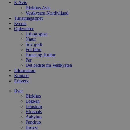
e
E-Avis
i
Blokhus Avis
d
Vestkysten Nordjylland
o
Turistmagasinet
v
b
Events
D
Oplevelser
e
Ud og spise
g
n
Natur
h
Sov godt
b
For børn
s
Kunst og Kultur
w
e
Par
e
Det bedste fra Vestkysten
o
Information
l
e
Kontakt
m
Erhverv
CookieScriptConsent
4 uger 2
D
CookieScript
Byer
dage
b
blokhus.dk
Blokhus
C
S
Løkken
t
Lønstrup
h
Hirtshals
p
s
Aabybro
b
Pandrup
e
Brovst
a