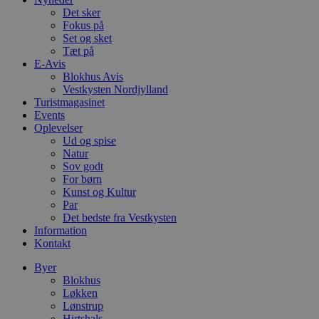
.blok
Det sker
_fbp
Fokus på
_ga_PJR83J7HYC
.blok
Set og sket
Tæt på
pysTrafficSource
.blok
_gat_gtag_UA_74178830_1
E-Avis
Blokhus Avis
Vestkysten Nordjylland
YSC
Turistmagasinet
Events
VISITOR_INFO1_LIVE
Oplevelser
Ud og spise
Natur
Sov godt
__Secure-YNID
For børn
Kunst og Kultur
Par
Det bedste fra Vestkysten
Information
Kontakt
Byer
Blokhus
Løkken
Lønstrup
Hirtshals