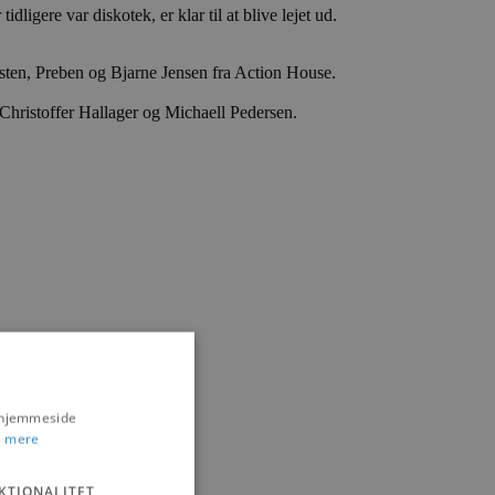
ligere var diskotek, er klar til at blive lejet ud.
ten, Preben og Bjarne Jensen fra Action House.
l Christoffer Hallager og Michaell Pedersen.
s hjemmeside
go Krea og kaffe”.
 mere
KTIONALITET