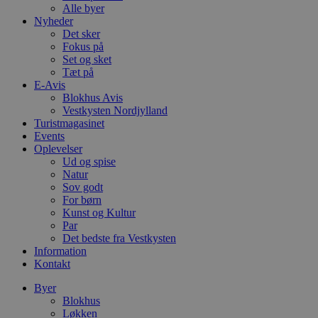
Alle byer
Nyheder
Det sker
Fokus på
Set og sket
Tæt på
E-Avis
Blokhus Avis
Vestkysten Nordjylland
Turistmagasinet
Events
Oplevelser
Ud og spise
Natur
Sov godt
For børn
Kunst og Kultur
Par
Det bedste fra Vestkysten
Information
Kontakt
Byer
Blokhus
Løkken