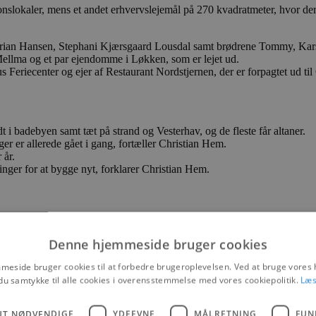
nslokaler, mens et andet erhvervslejemål på 270 kvadratmeter, hvor der tid
rian Hansen, Stephani Kjærsgaard Lousdal samt brødrene Tommy, Kars
llma og et par ejendomme i Løkken, som er lejet ud.
 Feriecenter og ejer af Restaurant Nordstjernen, der er forpagtet ud ti
i badebyen samt tæt på strand og Vesterhav, og de fleste får altaner.
er er allerede gået i gang, fortæller Christian Hem.
 år.
inger for at bygge nyt, forklarer Christian Hem.
.
Denne hjemmeside bruger cookies
stof eller træ, som man gerne vil male og udsmykke.
eside bruger cookies til at forbedre brugeroplevelsen. Ved at bruge vore
 kaffe og få hjælp, hvis der er brug for det. Desuden bliver også ”to-
nteresse for det, oplyser Christian Hem.
du samtykke til alle cookies i overensstemmelse med vores cookiepolitik.
Læs
UT NØDVENDIGE
YDEEVNE
MÅLRETNING
FUN