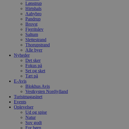
Lønstrup
Hirtshals
Aabybro
Pandrup
Brovst
Fjerritslev
Saltum
Slettestrand
Thorupstrand
Alle byer
Nyheder
Det sker
Fokus på
Set og sket
Tæt på
E-Avis
Blokhus Avis
Vestkysten Nordjylland
Turistmagasinet
Events
Oplevelser
Ud og spise
Natur
Sov godt
For børn