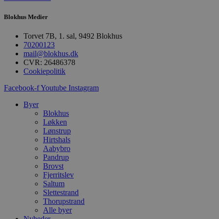
CookieScriptConsent
Blokhus Medier
pys_start_session
Torvet 7B, 1. sal, 9492 Blokhus
70200123
mail@blokhus.dk
VISITOR_PRIVACY_METAD
CVR: 26486378
Cookiepolitik
Facebook-f
Youtube
Instagram
Byer
Udbyder
Blokhus
Navn
Domæne
Udby
Løkken
Navn
Navn
Dom
Lønstrup
pys_first_visit
.blokhus.
Hirtshals
_gid
_gcl_au
Googl
.blok
Aabybro
Pandrup
_ga
Googl
Brovst
__Secure-
.blok
Fjerritslev
ROLLOUT_TOKEN
Saltum
Slettestrand
Thorupstrand
Alle byer
pbid
pys_landing_page
now-
cowo
Nyheder