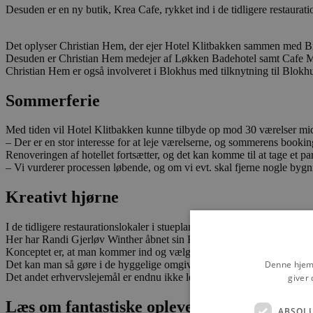
Desuden er en ny butik, Krea Cafe, rykket ind i de tidligere restauratio
Det oplyser Christian Hem, der ejer Hotel Klitbakken sammen med B
Desuden er Christian Hem medejer af Løkken Badehotel samt Cafe Me
Christian Hem er også involveret i Blokhus med tilknytning til Blokhus
Sommerferie
Med tiden vil Hotel Klitbakken kunne tilbyde op mod 30 værelser midt 
– Der er en stor interesse for at leje værelserne, og sommerens booking
Renoveringen af hotellet fortsætter, og det kan komme til at tage et par
– Vi vurderer processen løbende, og om vi evt. skal fjerne nogle bygn
Kreativt hjørne
I de tidligere restaurationslokaler i stueplan er der også kommet nyt liv
Her har Randi Gjerløv Winther åbnet sin Krea Cafe.
Konceptet er, at man kommer ind og vælger et stykke porcelæn, glas, 
Denne hjemm
Det kan man så gøre i de hyggelige omgivelser og samtidig nyde en kop
Det andet erhvervslejemål er endnu ikke lejet ud, men der bliver vist i
giver 
Læs om fantastiske oplevelser og events
ABSOL