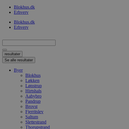
Videre
Blokhus.dk
til
Erhverv
indhold
Blokhus.dk
Erhverv
Search
...
resultater
Se alle resultater
Byer
Blokhus
Løkken
Lønstrup
Hirtshals
Aabybro
Pandrup
Brovst
Fjerritslev
Saltum
Slettestrand
Thorupstrand