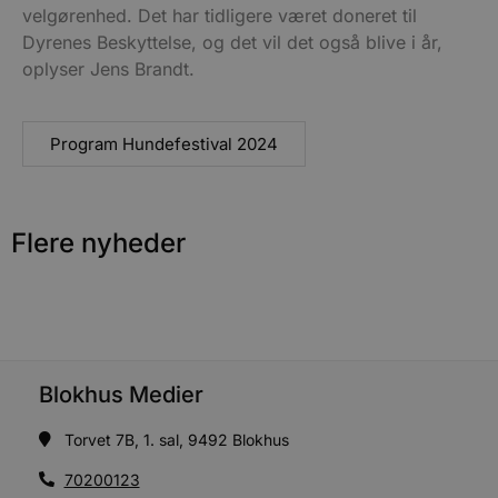
velgørenhed. Det har tidligere været doneret til
Udbyder
/
Navn
Udløbsdato
B
Domæne
Dyrenes Beskyttelse, og det vil det også blive i år,
pys_session_limit
.blokhus.dk
59 minutter
D
oplyser Jens Brandt.
57
b
sekunder
b
m
b
Program Hundefestival 2024
u
s
s
i
g
d
Flere nyheder
f
h
y
f
m
t
PHPSESSID
Session
C
PHP.net
g
blokhus.dk
a
Blokhus Medier
b
s
e
Torvet 7B, 1. sal, 9492 Blokhus
i
d
o
70200123
v