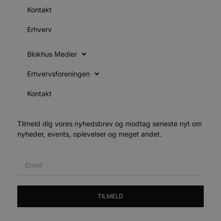
pys_start_session
.blokhus.dk
Session
D
Kontakt
b
o
b
Erhverv
t
d
g
h
Blokhus Medier
o
e
h
Erhvervsforeningen
ti
Kontakt
VISITOR_PRIVACY_METADATA
5 måneder
D
YouTube
4 uger
b
.youtube.com
g
b
s
Tilmeld dig vores nyhedsbrev og modtag seneste nyt om
p
nyheder, events, oplevelser og meget andet.
f
i
w
r
p
b
s
f
p
TILMELD
b
p
o
i