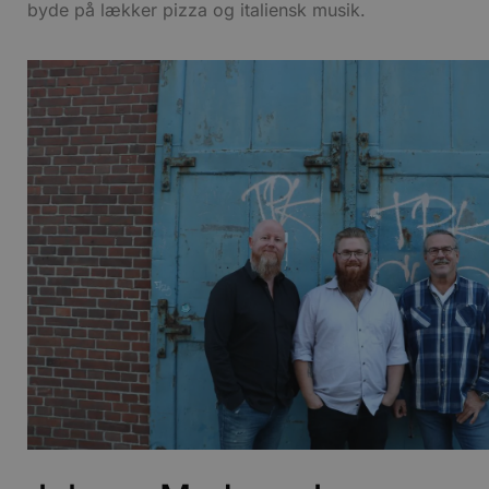
byde på lækker pizza og italiensk musik.
Absolut nødvendige cookies
kan ikke bruges korrekt ude
Navn
pys_session_limit
PHPSESSID
CookieScriptConsent
pys_start_session
VISITOR_PRIVACY_METAD