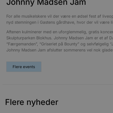
Johnny Madsen Jam
For alle musikelskere vil der være en ødsel fest af liv
Udbyder
Navn
Domæne
Udby
nyd stemningen i Gastens gårdhave, hvor der vil være l
Navn
Navn
Dom
pys_first_visit
.blokhus.
Aftenen kulminerer med en uforglemmelig, gratis konce
_gid
_gcl_au
Googl
.blok
Skulpturparken Blokhus. Johnny Madsen Jam er et af 
“Færgemanden”, “Griseriet på Bounty” og selvfølgelig “J
_ga
Googl
__Secure-
.blok
Johnny Madsen Jam afslutter sommerens vel nok glades
ROLLOUT_TOKEN
Flere events
pbid
pys_landing_page
now-
cowo
.blok
_fbp
_ga_PJR83J7HYC
.blok
pysTrafficSource
.blok
_gat_gtag_UA_74178830_1
Flere nyheder
YSC