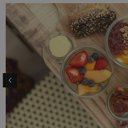
VISITOR_INFO1_LIVE
__Secure-YNID