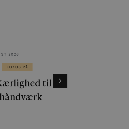
 på brugerpræferencer for
an også afgøre, om
ion af Youtube-
t unikt, anonymiseret
s adfærd og præferencer på
, tilpasse annoncering samt
cure- sikrer, at cookiens
forbindelse.
UST 2026
FOKUS PÅ
ærlighed til
 håndværk