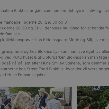
nation Blokhus er gået sammen om det nye initiativ og invi
lle mandage i ugerne 28, 29, 30 og 31.
ugerne 28,30 og 31 vil der være mulighed for at handle fre
le familien.
g kollektionsprøver hos Kirkensgaard Mode og Stil, live mu
s græsplæne og hos Blokhus Lys kan man lave eget lys eller
g ved Kulturhuset & Skulpturparken Blokhus kan man tage på
 også gå på jagt efter Hune Smiley Stenene, som gemmer s
hjørnerne hos Street Food Blokhus, hvor der vil være noget 
t ved Hune Forsamlingshus.