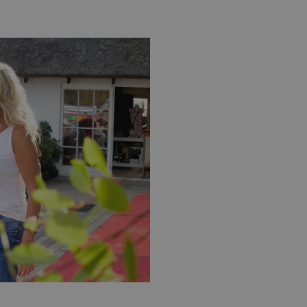
ministration. Hjemmesiden
e gange en bruger kan
given periode, der forsøger
misbrug af tjenester.
-sproget. Dette er en
 variabler for
enereret nummer, hvordan
n et godt eksempel er at
 siderne.
ten til at huske
nødvendigt, at Cookie-
 session tilstand, mens de
eller data poster huskes
ykke og privatlivsvalg for
r data på den besøgendes
e af personlige oplysninger