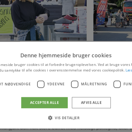
Denne hjemmeside bruger cookies
eside bruger cookies til at forbedre brugeroplevelsen. Ved at bruge vore
du samtykke til alle cookies i overensstemmelse med vores cookiepolitik.
Læs
temning, når der holdes Happy Day & Night. Denne dag vil
t helt frem til kl. 22.
UT NØDVENDIGE
YDEEVNE
MÅLRETNING
FUN
latretårn hos Kirkensgaard Mode og Stil, mini råvaremark
øver på Hjort Beer og håndbehandling ved Blokhus Lys, vet
us.
ACCEPTER ALLE
AFVIS ALLE
amiliens yngste. Der vil blandt andet være mulighed for at
d Kulturhuset Blokhus, være kreativ i Papirværkstedet ho
VIS DETALJER
naturligvis også at finde på programmet.
argjort den helt store buffet med helstegt pattegris, eller