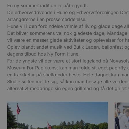
En ny sommertradition er påbegyndt.
De erhvervsdrivende i Hune og Erhvervsforeningen Desti
arrangørerne i en pressemeddelelse.
Hune vil i den forbindelse vrimle af liv og glade dage a
Det bliver sommerens vel nok gladeste dage, Mandage i 
vil være en masser glade aktiviteter og oplevelser for he
Oplev blandt andet musik ved Butik Laden, ballonfest o
dagens tilbud hos Ny Form Hune.
For de yngste vil der være et stort legeland på Novasol
Museum For Papirkunst kan man folde sit eget papirfly o
en trækketur på shetlænder heste. Hele døgnet kan man
Skulle sulten melde sig, så kan man besøge alle verdens
alternativt medbringe sin egen grillmad og få det grille