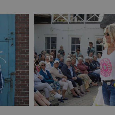
Absolut nødvendige
Ydeevne
Målretning
Funktionalitet
 muliggør hjemmesidens grundlæggende funktionalitet såsom brugerlogin og kontoad
n de absolut nødvendige cookies.
Udbyder
/
Udløbsdato
Beskrivelse
Domæne
.blokhus.dk
59 minutter
Denne cookie bruges til at begrænse, hvor mang
57
udløse visse server-sidefunktioner inden for en 
sekunder
at forbedre hjemmesidens ydeevne og forhindre 
Session
Cookie genereret af applikationer baseret på PHP
PHP.net
generel identifikator, der bruges til at opretholde
blokhus.dk
brugersessioner. Det er normalt et tilfældigt g
det bruges kan være specifikt for webstedet, me
opretholde en logget status for en bruger mellem
4 uger 2
Denne cookie bruges af Cookie-Script.com-tjenes
CookieScript
dage
præferencer om samtykke til besøgende. Det er 
blokhus.dk
Script.com cookiebanner fungerer korrekt.
.blokhus.dk
Session
Denne cookie bruges til at opretholde en brugers
navigerer gennem hjemmesiden, og sikre, at valg 
fra side til side.
ATA
5 måneder
Denne cookie bruges til at gemme brugerens samt
YouTube
4 uger
deres interaktion med webstedet. Det registrere
.youtube.com
samtykke om forskellige politikker for beskyttels