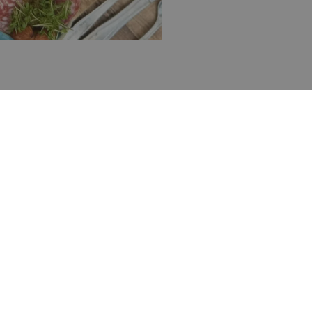
Tilm
Blokhus Medier
nyhe
Erhvervsforeningen
Kontakt
inet