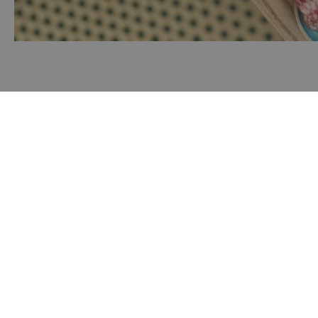
Blokhus Medier
Byer
Torvet 7B, 1. sal, 9492 Blokhus
Nyheder
70200123
E-Avis
mail@blokhus.dk
CVR: 26486378
Turistmagas
Cookiepolitik
Events