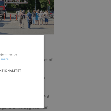
s hjemmeside
 mere
 programmet være spækket af
KTIONALITET
ed og fodbad hos Motel
eranbiler og se Hune fra
 prøve kræfter med
s Museum for Papirkunst og
 tage forbi XL-byg som kan