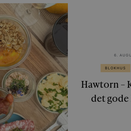
5 måneder
Denne cookie indstilles af Youtube for at holde styr
Google LLC
4 uger
Youtube-videoer, der er indlejret i websteder; den k
.youtube.com
webstedsbesøgende bruger den nye eller gamle vers
grænsefladen.
.youtube.com
5 måneder
Denne cookie benyttes til at tildele den besøgende e
4 uger
bruger-ID (YNID). Formålet er at registrere brugeren
tværs af besøg for at kunne levere målrettet indhold
føre statistik over hjemmesidens brug. Præfikset __Se
data kun overføres via en sikker og krypteret HTTPS-
6. AUG
BLOKHUS
Hawtorn – K
det gode