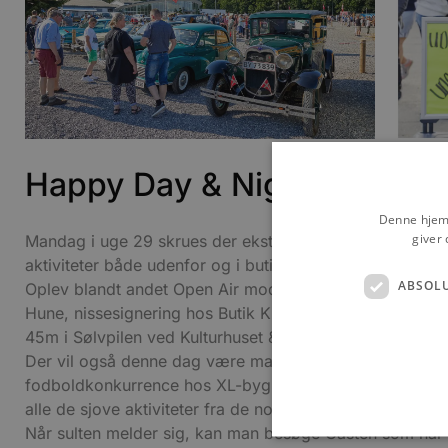
Happy Day & Night
Denne hjemm
giver 
Mandag i uge 29 skrues der ekstra op for den glade s
aktiviteter både udenfor og i butikkerne, som holder åben
ABSOL
Oplev blandt andet Open Air modeshow med bobler og k
Hune, nissesignering hos Butik Klarborg Hune, smagspr
45m i Sølvpilen ved Kulturhuset & Skulpturparken Blokh
Der vil også denne dag være masser af aktiviteter for f
fodboldkonkurrence hos XL-byg, se et wrestlingshow ve
alle de sjove aktiviteter fra de normale Happy Days er 
Når sulten melder sig, kan man besøge Gasten som har kl