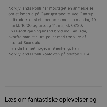
hjemmesidens grundlæggende funktionalitet
såsom brugerlogin og kontoadministration.
Nordjyllands Politi har modtaget en anmeldelse
Hjemmesiden kan ikke bruges korrekt uden de
om et indbrud på Gøttrupstrandvej ved Gøttrup.
absolut nødvendige cookies.
Indbruddet er sket i perioden mellem mandag 10.
Udbyder
/
Navn
Udløbsdato
B
maj kl. 16:00 og tirsdag 11. maj kl. 08:30.
Domæne
En ukendt gerningsmand brød ind i en lade,
pys_session_limit
.blokhus.dk
59 minutter
D
57
b
hvorfra man stjal tre paller med træpiller af
sekunder
b
mærket Scandbio.
m
b
Hvis du har set noget mistænkeligt kan
u
s
Nordjyllands Politi kontaktes på telefon 1-1-4.
s
i
g
d
f
h
y
f
m
t
PHPSESSID
Session
C
PHP.net
g
blokhus.dk
Læs om fantastiske oplevelser og
a
b
s