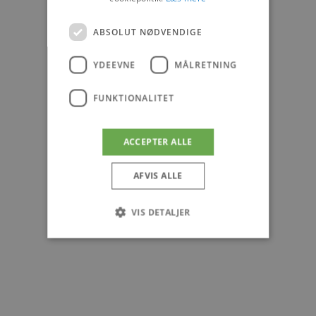
ABSOLUT NØDVENDIGE
YDEEVNE
MÅLRETNING
FUNKTIONALITET
ACCEPTER ALLE
AFVIS ALLE
VIS DETALJER
Absolut nødvendige
Ydeevne
Målretning
Funktionalitet
Absolut nødvendige cookies muliggør