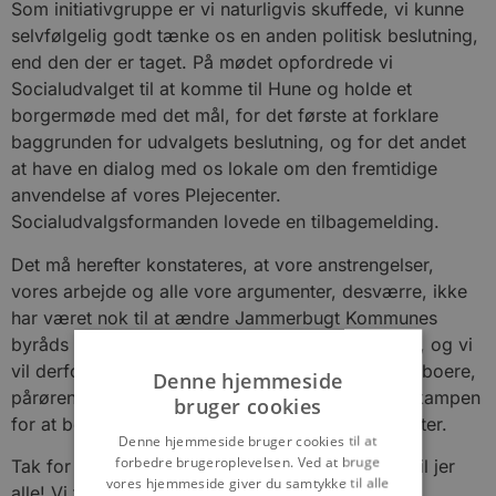
Som initiativgruppe er vi naturligvis skuffede, vi kunne
selvfølgelig godt tænke os en anden politisk beslutning,
end den der er taget. På mødet opfordrede vi
Socialudvalget til at komme til Hune og holde et
borgermøde med det mål, for det første at forklare
baggrunden for udvalgets beslutning, og for det andet
at have en dialog med os lokale om den fremtidige
anvendelse af vores Plejecenter.
Socialudvalgsformanden lovede en tilbagemelding.
Det må herefter konstateres, at vore anstrengelser,
vores arbejde og alle vore argumenter, desværre, ikke
har været nok til at ændre Jammerbugt Kommunes
byråds beslutning om, at Hune Plejecenter lukker, og vi
vil derfor opfordre alle til at se fremad – såvel beboere,
Denne hjemmeside
pårørende og alle der i øvrigt har været aktive i kampen
bruger cookies
for at bevare Hune Plejecenter som et friplejecenter.
Denne hjemmeside bruger cookies til at
forbedre brugeroplevelsen. Ved at bruge
Tak for indsatsen og den fantastiske opbakning til jer
vores hjemmeside giver du samtykke til alle
alle! Vi troede på projektet til det sidste, og er