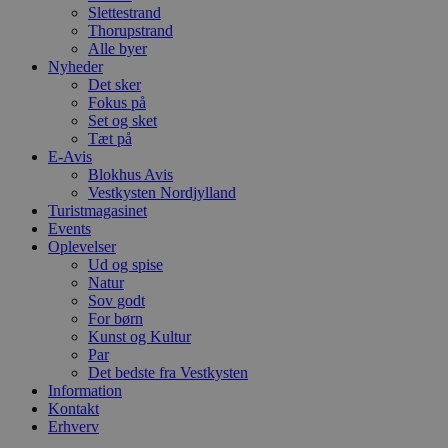
h
Slettestrand
p
Thorupstrand
s
Alle byer
b
Nyheder
e
a
Det sker
S
Fokus på
c
Set og sket
f
k
Tæt på
E-Avis
pys_start_session
.blokhus.dk
Session
D
Blokhus Avis
b
Vestkysten Nordjylland
o
b
Turistmagasinet
t
Events
d
Oplevelser
g
Ud og spise
h
o
Natur
e
Sov godt
h
For børn
ti
Kunst og Kultur
VISITOR_PRIVACY_METADATA
5 måneder
D
YouTube
Par
4 uger
b
.youtube.com
Det bedste fra Vestkysten
g
Information
b
s
Kontakt
p
Erhverv
f
i