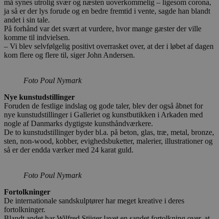
må synes utrolig svær og næsten uoverkommelig – ligesom corona,
ja så er der lys forude og en bedre fremtid i vente, sagde han blandt
andet i sin tale.
På forhånd var det svært at vurdere, hvor mange gæster der ville
komme til indvielsen.
– Vi blev selvfølgelig positivt overrasket over, at der i løbet af dagen
kom flere og flere til, siger John Andersen.
Foto Poul Nymark
Nye kunstudstillinger
Foruden de festlige indslag og gode taler, blev der også åbnet for
nye kunstudstillinger i Galleriet og kunstbutikken i Arkaden med
nogle af Danmarks dygtigste kunsthåndværkere.
De to kunstudstillinger byder bl.a. på beton, glas, træ, metal, bronze,
sten, non-wood, kobber, evighedsbuketter, malerier, illustrationer og
så er der endda værker med 24 karat guld.
Foto Poul Nymark
Fortolkninger
De internationale sandskulptører har meget kreative i deres
fortolkninger.
Blandt andet har Wilfred Stijger lavet en sandet fortolkning over, at