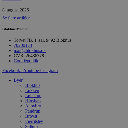
PHPSESSID
Session
C
PHP.net
8. august 2026
g
blokhus.dk
a
Se flere artikler
b
s
e
Blokhus Medier
i
d
o
Torvet 7B, 1. sal, 9492 Blokhus
v
70200123
b
mail@blokhus.dk
D
e
CVR: 26486378
g
Cookiepolitik
n
h
Facebook-f
Youtube
Instagram
b
s
w
Byer
e
Blokhus
e
Løkken
o
l
Lønstrup
e
Hirtshals
m
Aabybro
Pandrup
CookieScriptConsent
4 uger 2
D
CookieScript
dage
b
blokhus.dk
Brovst
C
Fjerritslev
S
Saltum
t