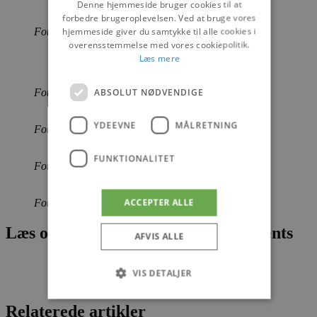
Denne hjemmeside bruger cookies til at
forbedre brugeroplevelsen. Ved at bruge vores
hjemmeside giver du samtykke til alle cookies i
Foto Poul Nymark
overensstemmelse med vores cookiepolitik.
Læs mere
ABSOLUT NØDVENDIGE
Foto: Poul Nymark
YDEEVNE
MÅLRETNING
Foto: Poul Nymark
FUNKTIONALITET
Foto: Poul Nymark
ACCEPTER ALLE
Foto: Poul Nymark
Læs om fantastiske oplevelser og events
AFVIS ALLE
VIS DETALJER
Relaterede artikler