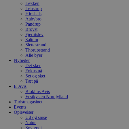
Løkken
Lønstrup
Hirtshals
Aabybro
Pandrup
Brovst
Fjerritslev
Saltum
Slettestrand
Thorupstrand
Alle byer
Nyheder
Det sker
Fokus på
Set og sket
Tæt på
E-Avis
Blokhus Avis
Vestkysten Nordjylland
Turistmagasinet
Events
Oplevelser
Ud og spise
Natur
Sov godt