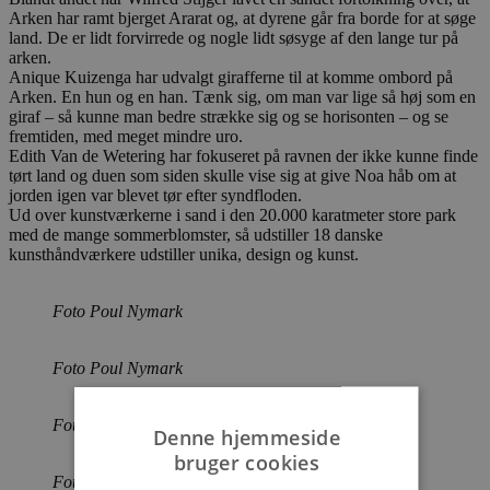
Arken har ramt bjerget Ararat og, at dyrene går fra borde for at søge
land. De er lidt forvirrede og nogle lidt søsyge af den lange tur på
arken.
Anique Kuizenga har udvalgt girafferne til at komme ombord på
Arken. En hun og en han. Tænk sig, om man var lige så høj som en
giraf – så kunne man bedre strække sig og se horisonten – og se
fremtiden, med meget mindre uro.
Edith Van de Wetering har fokuseret på ravnen der ikke kunne finde
tørt land og duen som siden skulle vise sig at give Noa håb om at
jorden igen var blevet tør efter syndfloden.
Ud over kunstværkerne i sand i den 20.000 karatmeter store park
med de mange sommerblomster, så udstiller 18 danske
kunsthåndværkere udstiller unika, design og kunst.
Foto Poul Nymark
Foto Poul Nymark
Foto Poul Nymark
Denne hjemmeside
bruger cookies
Foto Poul Nymark