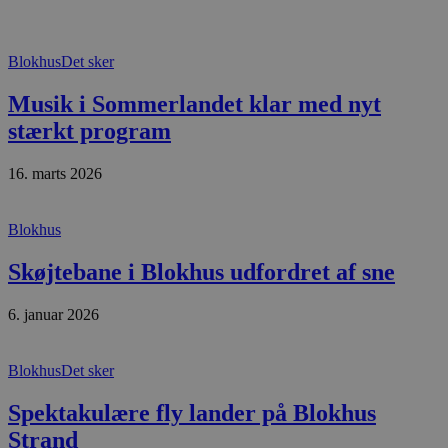
Absolut nødvendige
Ydeevne
Målretning
Funktionalitet
Blokhus
Det sker
Absolut nødvendige cookies muliggør
hjemmesidens grundlæggende funktionalitet
Musik i Sommerlandet klar med nyt
såsom brugerlogin og kontoadministration.
stærkt program
Hjemmesiden kan ikke bruges korrekt uden de
absolut nødvendige cookies.
16. marts 2026
Udbyder
/
Navn
Udløbsdato
B
Domæne
pys_session_limit
.blokhus.dk
59 minutter
D
Blokhus
57
b
sekunder
b
m
Skøjtebane i Blokhus udfordret af sne
b
u
s
6. januar 2026
s
i
g
d
Blokhus
Det sker
f
h
y
Spektakulære fly lander på Blokhus
f
m
Strand
t