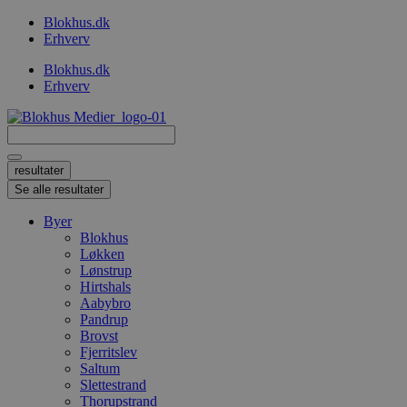
Videre
Blokhus.dk
til
Erhverv
indhold
Blokhus.dk
Erhverv
Search
...
resultater
Se alle resultater
Byer
Blokhus
Løkken
Lønstrup
Hirtshals
Aabybro
Pandrup
Brovst
Fjerritslev
Saltum
Slettestrand
Thorupstrand