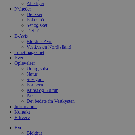
Alle byer
Nyheder
Det sker
Fokus på
Set og sket
Tæt på
E-Avis
Blokhus Avis
Vestkysten Nordjylland
Turistmagasinet
Events
Oplevelser
Ud og spise
Natur
Sov godt
For børn
Kunst og Kultur
Par
Det bedste fra Vestkysten
Information
Kontakt
Erhverv
Byer
Blokhus