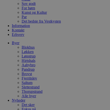
s
Sov godt
e
i
For børn
d
Kunst og Kultur
o
Par
v
Det bedste fra Vestkysten
b
D
Information
e
Kontakt
g
Erhverv
n
h
b
Byer
s
Blokhus
w
Løkken
e
e
Lønstrup
o
Hirtshals
l
Aabybro
e
Pandrup
m
Brovst
CookieScriptConsent
4 uger 2
D
CookieScript
Fjerritslev
dage
b
blokhus.dk
Saltum
C
Slettestrand
S
t
Thorupstrand
h
Alle byer
p
Nyheder
s
b
Det sker
e
Fokus på