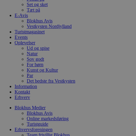
a
Set og sket
S
Tæt på
c
f
E-Avis
k
Blokhus Avis
Vestkysten Nordjylland
pys_start_session
.blokhus.dk
Session
D
b
Turistmagasinet
o
Events
b
Oplevelser
t
Ud og spise
d
g
Natur
h
Sov godt
o
For børn
e
h
Kunst og Kultur
ti
Par
Det bedste fra Vestkysten
VISITOR_PRIVACY_METADATA
5 måneder
D
YouTube
Information
4 uger
b
.youtube.com
g
Kontakt
b
Erhverv
s
p
Blokhus Medier
f
i
Blokhus Avis
w
Online markedsføring
r
Turistguide
p
Erhvervsforeningen
b
s
Team frivillig Blokhus