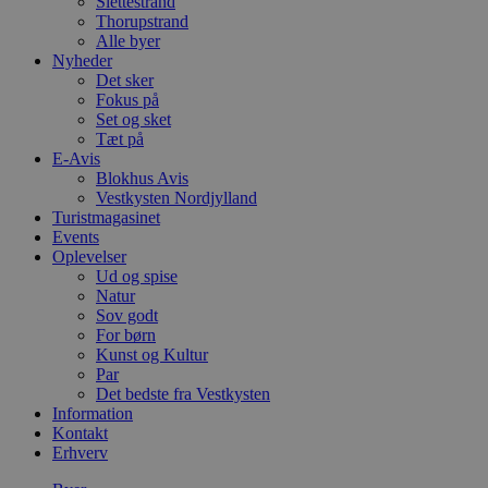
Slettestrand
Thorupstrand
Alle byer
Nyheder
Det sker
Fokus på
Set og sket
Tæt på
E-Avis
Blokhus Avis
Vestkysten Nordjylland
Turistmagasinet
Events
Oplevelser
Ud og spise
Natur
Sov godt
For børn
Kunst og Kultur
Par
Det bedste fra Vestkysten
Information
Kontakt
Erhverv