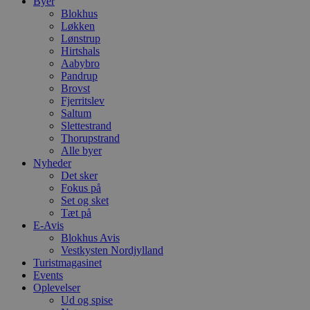
Byer
Blokhus
Løkken
Lønstrup
Hirtshals
Aabybro
Pandrup
Brovst
Fjerritslev
Saltum
Slettestrand
Thorupstrand
Alle byer
Nyheder
Det sker
Fokus på
Set og sket
Tæt på
E-Avis
Blokhus Avis
Vestkysten Nordjylland
Turistmagasinet
Events
Oplevelser
Ud og spise