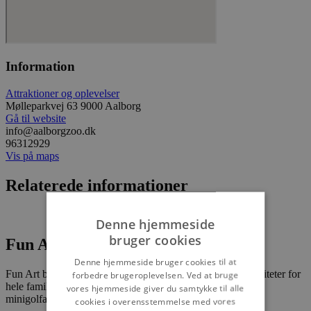
Information
Attraktioner og oplevelser
Mølleparkvej 63 9000 Aalborg
Gå til website
info@aalborgzoo.dk
96312929
Vis på maps
Relaterede informationer
Denne hjemmeside
bruger cookies
Fun Art Blokhus
Denne hjemmeside bruger cookies til at
Fun Art byder på spændende oplevelser og hyggelige aktiviteter for
forbedre brugeroplevelsen. Ved at bruge
hele familien. Centret rummer indendørs legeland, stort
vores hjemmeside giver du samtykke til alle
minigolfanlæg, keramikcafé, trampoliner,...
cookies i overensstemmelse med vores