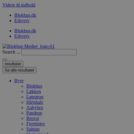
Videre til indhold
Blokhus.dk
Erhverv
Blokhus.dk
Erhverv
Search ...
resultater
Se alle resultater
Byer
Blokhus
Løkken
Lønstrup
Hirtshals
Aabybro
Pandrup
Brovst
Fjerritslev
Saltum