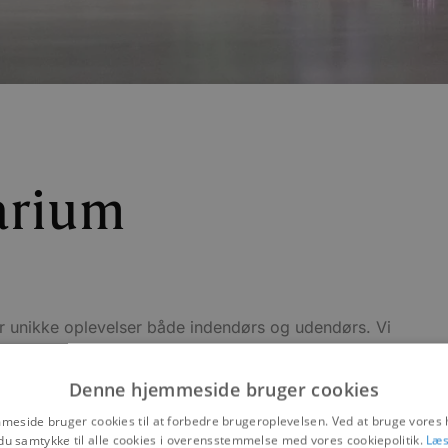
arium
r unikke oplevelser både indendørs og udendørs. Vi
til mindre akvarier, legerum til børnene, Café,
og meget meget mere.
Denne hjemmeside bruger cookies
eside bruger cookies til at forbedre brugeroplevelsen. Ved at bruge vore
du samtykke til alle cookies i overensstemmelse med vores cookiepolitik.
Læs