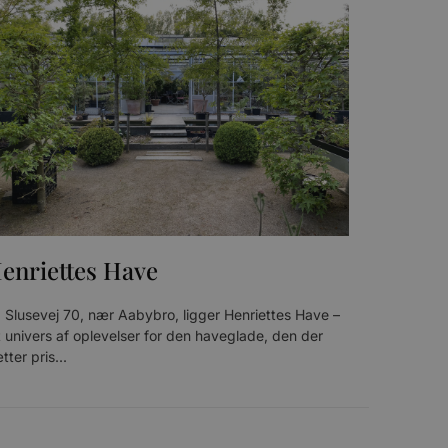
n et godt eksempel er at
 siderne.
ten til at huske
nødvendigt, at Cookie-
 session tilstand, mens de
eller data poster huskes
ykke og privatlivsvalg for
r data på den besøgendes
e af personlige oplysninger
et i fremtidige sessioner.
enriettes Have
 Slusevej 70, nær Aabybro, ligger Henriettes Have –
esøgte hjemmesiden for at
g opdaterer en unik værdi
r oplysninger om, hvordan
 univers af oplevelser for den haveglade, den der
ninger.
, som slutbrugeren måtte
tter pris...
- som er en væsentlig
ndtere eksperimenter, A/B-
jeneste. Denne cookie
rollouts"). Cookien sikrer,
tilfældigt genereret
 en testperiode, så
modning på et websted og
e pludselig ændrer sig,