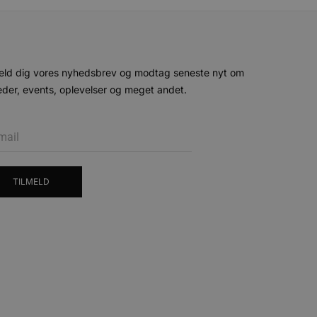
ende og sessioner, der
lander på, når du besøger
agner.
eroplevelser eller sporing
ukter, såsom realtidstilbud
ssionstilstanden.
eld dig vores nyhedsbrev og modtag seneste nyt om
der, events, oplevelser og meget andet.
mmesiden, hvilket hjælper
 til at begrænse
ger af indlejrede videoer.
 på brugerpræferencer for
an også afgøre, om
ion af Youtube-
TILMELD
t unikt, anonymiseret
s adfærd og præferencer på
, tilpasse annoncering samt
cure- sikrer, at cookiens
forbindelse.