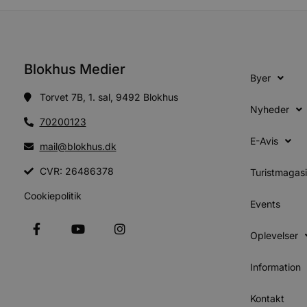
pbid
pys_landing_page
now-
cowo
.blok
_fbp
_ga_PJR83J7HYC
.blok
Blokhus Medier
Byer
pysTrafficSource
.blok
_gat_gtag_UA_74178830_1
Torvet 7B, 1. sal, 9492 Blokhus
Nyheder
YSC
70200123
E-Avis
mail@blokhus.dk
VISITOR_INFO1_LIVE
CVR: 26486378
Turistmagas
Cookiepolitik
__Secure-YNID
Events
Oplevelser
Information
Kontakt