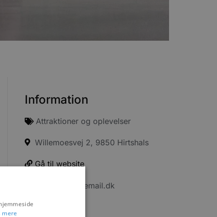
Information
Attraktioner og oplevelser
Willemoesvej 2, 9850 Hirtshals
Gå til website
info@nordsoemail.dk
s hjemmeside
98944188
 mere