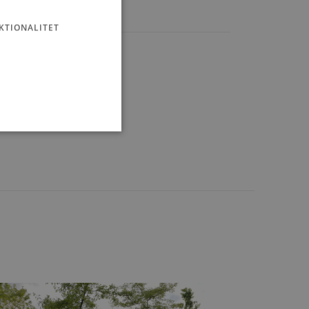
KTIONALITET
ministration. Hjemmesiden
e gange en bruger kan
given periode, der forsøger
misbrug af tjenester.
-sproget. Dette er en
 variabler for
enereret nummer, hvordan