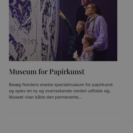
CookieScriptConsent
pys_start_session
VISITOR_PRIVACY_METAD
Museum for Papirkunst
Udbyder
Navn
Besøg Nordens eneste specialmuseum for papirkunst
Domæne
Udby
Navn
Navn
Dom
og oplev en ny og overraskende verden udfolde sig.
pys_first_visit
.blokhus.
Museet viser både den permanente...
_gid
_gcl_au
Googl
.blok
_ga
Googl
__Secure-
.blok
ROLLOUT_TOKEN