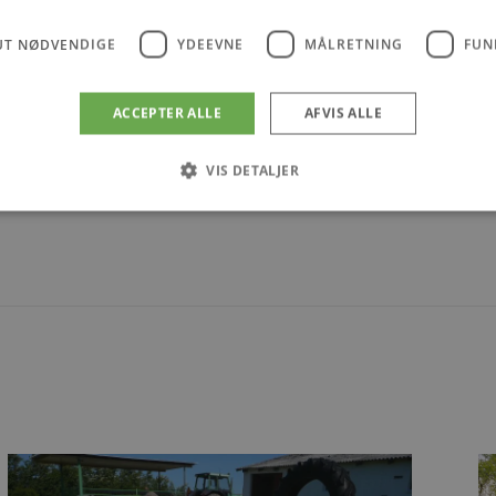
UT NØDVENDIGE
YDEEVNE
MÅLRETNING
FUN
ACCEPTER ALLE
AFVIS ALLE
VIS DETALJER
Absolut nødvendige
Ydeevne
Målretning
Funktionalitet
 muliggør hjemmesidens grundlæggende funktionalitet såsom brugerlogin og kontoad
n de absolut nødvendige cookies.
Udbyder
/
Udløbsdato
Beskrivelse
Domæne
.blokhus.dk
59 minutter
Denne cookie bruges til at begrænse, hvor mang
57
udløse visse server-sidefunktioner inden for en 
sekunder
at forbedre hjemmesidens ydeevne og forhindre 
Session
Cookie genereret af applikationer baseret på PHP
PHP.net
generel identifikator, der bruges til at opretholde
blokhus.dk
brugersessioner. Det er normalt et tilfældigt g