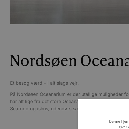
Nordsøen Ocean
Et besøg værd – i alt slags vejr!
På Nordsøen Oceanarium er der utallige muligheder fo
har alt lige fra det store Oceanarium med klumpfisken, 
Seafood og ishus, udendørs sælarium og legeplads 
Denne hjemm
giver 