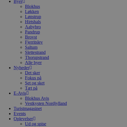
Byer
Blokhus
Løkken
Lønstrup
Hirtshals
Aabybro
Pandrup
Brovst
Fjerritslev
Saltum
Slettestrand
Thorupstrand
Alle byer
Nyheder
Det sker
Fokus på
Set og sket
Tæt på
E-Avis
Blokhus Avis
Vestkysten Nordjylland
Turistmagasinet
Events
Oplevelser
Ud og spise