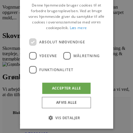
Denne hjemmeside bruger cookies til at
Vognmandsfirma i Kaas. Container udlejning – grabning/kran
forbedre brugeroplevelsen. Ved at bruge
opgaver – levering sand, grus, jord, knust beton og salg af harpet
vores hjemmeside giver du samtykke til alle
muld,...
cookies i overensstemmelse med vores
cookiepolitik.
Læs mere
Skovmand & Co.
ABSOLUT NØDVENDIGE
Skovmand & Co laver opgaver indenfor skovdrift, træfældning &
træpleje, samt individuelle kvalitets-løsninger i plankeskæring &
YDEEVNE
MÅLRETNING
træmøbler i rustikt design.
FUNKTIONALITET
Grønborg El
ACCEPTER ALLE
Vi arbejder ud fra princippet: “Til aftalt tid – til aftalt pris” da vi ved,
at din tilfredshed med os afhænger af et godt...
AFVIS ALLE
Blokhus Medier
VIS DETALJER
Torvet 7B, 1. sal, 9492 Blokhus