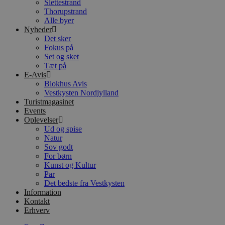
Slettestrand
Thorupstrand
Alle byer
Nyheder
Det sker
Fokus på
Set og sket
Tæt på
E-Avis
Blokhus Avis
Vestkysten Nordjylland
Turistmagasinet
Events
Oplevelser
Ud og spise
Natur
Sov godt
For børn
Kunst og Kultur
Par
Det bedste fra Vestkysten
Information
Kontakt
Erhverv