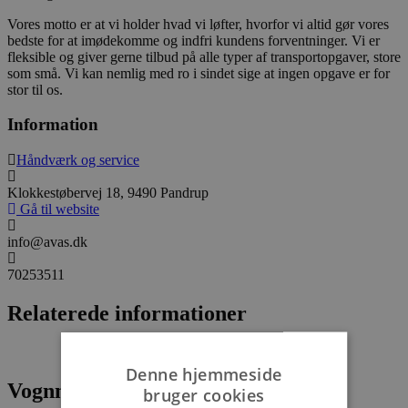
Vores motto er at vi holder hvad vi løfter, hvorfor vi altid gør vores
bedste for at imødekomme og indfri kundens forventninger. Vi er
fleksible og giver gerne tilbud på alle typer af transportopgaver, store
som små. Vi kan nemlig med ro i sindet sige at ingen opgave er for
stor til os.
Information
Håndværk og service
Klokkestøbervej 18, 9490 Pandrup
Gå til website
info@avas.dk
70253511
Relaterede informationer
Denne hjemmeside
Vognmand Per Nielsen
bruger cookies