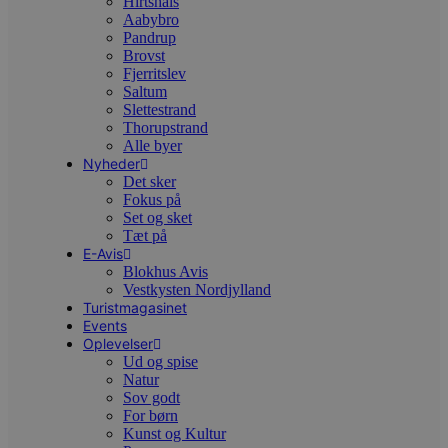
Hirtshals
t
Aabybro
h
p
Pandrup
s
Brovst
b
Fjerritslev
e
Saltum
a
S
Slettestrand
c
Thorupstrand
f
Alle byer
k
Nyheder
pys_start_session
.blokhus.dk
Session
D
Det sker
b
Fokus på
o
Set og sket
b
t
Tæt på
d
E-Avis
g
Blokhus Avis
h
Vestkysten Nordjylland
o
e
Turistmagasinet
h
Events
ti
Oplevelser
VISITOR_PRIVACY_METADATA
5 måneder
D
Ud og spise
YouTube
4 uger
b
.youtube.com
Natur
g
Sov godt
b
For børn
s
p
Kunst og Kultur
f