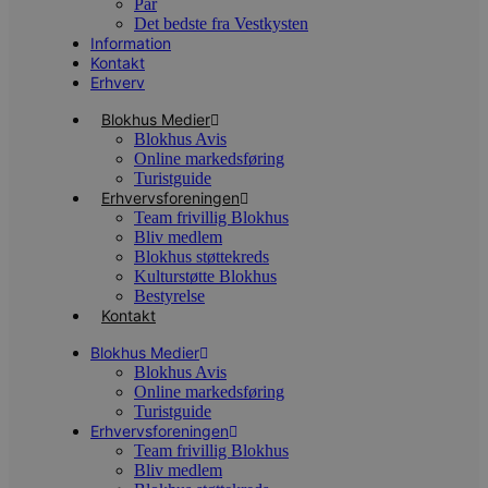
Par
i
Det bedste fra Vestkysten
w
r
Information
p
Kontakt
b
Erhverv
s
f
p
Blokhus Medier
b
Blokhus Avis
p
Online markedsføring
o
Turistguide
i
d
Erhvervsforeningen
p
Team frivillig Blokhus
b
Bliv medlem
f
s
Blokhus støttekreds
Kulturstøtte Blokhus
Bestyrelse
Kontakt
Blokhus Medier
Udbyder
/
Navn
Udløbsdato
Beskrivelse
Blokhus Avis
Domæne
Udbyder
/
Navn
Udløbsdato
Beskrivelse
Domæne
Online markedsføring
pys_first_visit
.blokhus.dk
1 uge
Denne cookie
Udbyder
/
Turistguide
Navn
Udløbsdato
Beskr
bruges til at
_gid
1 dag
Denne cookie
Google LLC
Domæne
Erhvervsforeningen
bestemme den
Google Anal
.blokhus.dk
Team frivillig Blokhus
første gang
gemmer og 
_gcl_au
2 måneder
Denne
Google LLC
brugeren besøgte
unik værdi 
Bliv medlem
4 uger
indsti
.blokhus.dk
hjemmesiden for
side og brug
Doubl