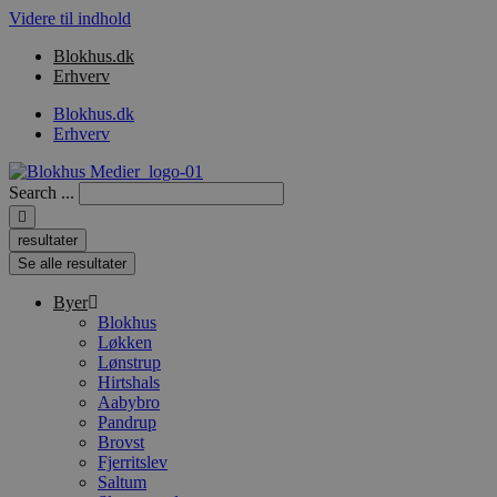
Videre til indhold
Blokhus.dk
Erhverv
Blokhus.dk
Erhverv
Search ...
resultater
Se alle resultater
Byer
Blokhus
Løkken
Lønstrup
Hirtshals
Aabybro
Pandrup
Brovst
Fjerritslev
Saltum