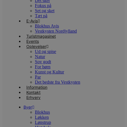
Det sker
t
Fokus på
PHPSESSID
Session
C
PHP.net
Set og sket
g
blokhus.dk
Tæt på
a
E-Avis
b
Blokhus Avis
s
e
Vestkysten Nordjylland
i
Turistmagasinet
d
Events
o
v
Oplevelser
b
Ud og spise
D
Natur
e
Sov godt
g
n
For børn
h
Kunst og Kultur
b
Par
s
w
Det bedste fra Vestkysten
e
Information
e
Kontakt
o
Erhverv
l
e
m
Byer
Blokhus
CookieScriptConsent
4 uger 2
D
CookieScript
Løkken
dage
b
blokhus.dk
C
Lønstrup
S